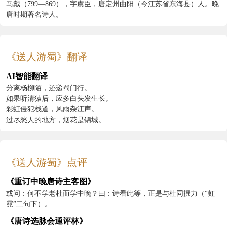
马戴（799—869），字虞臣，唐定州曲阳（今江苏省东海县）人。晚
唐时期著名诗人。
《送人游蜀》翻译
AI智能翻译
分离杨柳陌，还递蜀门行。
如果听清猿后，应多白头发生长。
彩虹侵犯栈道，风雨杂江声。
过尽愁人的地方，烟花是锦城。
《送人游蜀》点评
《重订中晚唐诗主客图》
或问：何不学老杜而学中晚？曰：诗看此等，正是与杜同撰力（“虹
霓”二句下）。
《唐诗选脉会通评林》