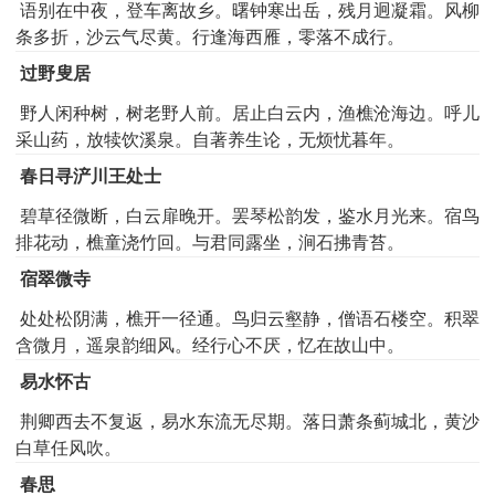
语别在中夜，登车离故乡。曙钟寒出岳，残月迥凝霜。风柳
条多折，沙云气尽黄。行逢海西雁，零落不成行。
过野叟居
野人闲种树，树老野人前。居止白云内，渔樵沧海边。呼儿
采山药，放犊饮溪泉。自著养生论，无烦忧暮年。
春日寻浐川王处士
碧草径微断，白云扉晚开。罢琴松韵发，鉴水月光来。宿鸟
排花动，樵童浇竹回。与君同露坐，涧石拂青苔。
宿翠微寺
处处松阴满，樵开一径通。鸟归云壑静，僧语石楼空。积翠
含微月，遥泉韵细风。经行心不厌，忆在故山中。
易水怀古
荆卿西去不复返，易水东流无尽期。落日萧条蓟城北，黄沙
白草任风吹。
春思