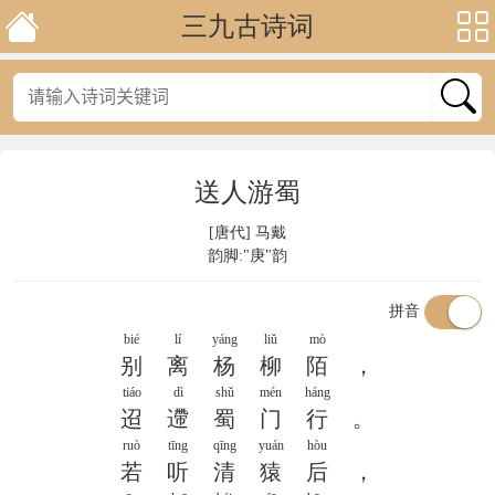
三九古诗词
送人游蜀
[唐代]
马戴
韵脚:"庚"韵
拼音
bié
lí
yáng
liǔ
mò
别
离
杨
柳
陌
，
tiáo
dì
shǔ
mén
háng
迢
遰
蜀
门
行
。
ruò
tīng
qīng
yuán
hòu
若
听
清
猿
后
，