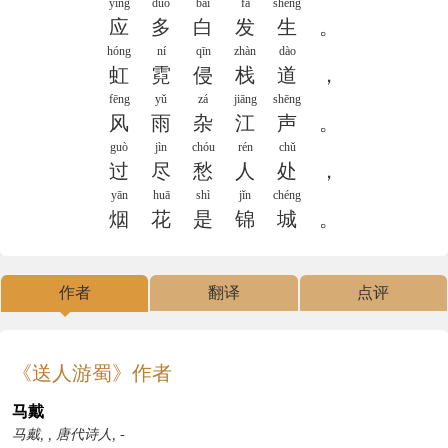
yīng
duō
bái
fā
shēng
应
多
白
发
生
。
hóng
ní
qīn
zhàn
dào
虹
霓
侵
栈
道
，
fēng
yǔ
zá
jiāng
shēng
风
雨
杂
江
声
。
guò
jìn
chóu
rén
chǔ
过
尽
愁
人
处
，
yān
huā
shì
jǐn
chéng
烟
花
是
锦
城
。
作者
翻译
点评
《送人游蜀》作者
马戴
马戴, , 唐代诗人, -