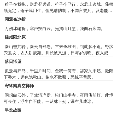
稚子在我抱，送君登远道。稚子今已行，念君上边城。蓬根
既无定，蓬子焉用生。但见请防胡，不闻言罢兵。及老能得
归，少者还长征。
闻瀑布冰折
万仞冰峭折，寒声投白云。光摇山月堕，我向石床闻。
经咸阳北原
秦山曾共转，秦云自舒卷。古来争雄图，到此多不返。野狖
穴孤坟，农人耕废苑。川长波又逝，日与岁俱晚。夜入咸阳
中，悲吞不能饭。
落日怅望
孤云与归鸟，千里片时间。念我一何滞，辞家久未还。微阳
下乔木，远色隐秋山。临水不敢照，恐惊平昔颜。
寄终南真空禅师
闲想白云外，了然清净僧。松门山半寺，夜雨佛前灯。此境
可长住，浮生自不能。一从林下别，瀑布几成冰。
早发故园