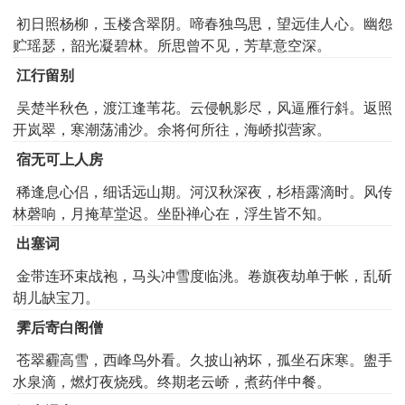
初日照杨柳，玉楼含翠阴。啼春独鸟思，望远佳人心。幽怨
贮瑶瑟，韶光凝碧林。所思曾不见，芳草意空深。
江行留别
吴楚半秋色，渡江逢苇花。云侵帆影尽，风逼雁行斜。返照
开岚翠，寒潮荡浦沙。余将何所往，海峤拟营家。
宿无可上人房
稀逢息心侣，细话远山期。河汉秋深夜，杉梧露滴时。风传
林磬响，月掩草堂迟。坐卧禅心在，浮生皆不知。
出塞词
金带连环束战袍，马头冲雪度临洮。卷旗夜劫单于帐，乱斫
胡儿缺宝刀。
霁后寄白阁僧
苍翠霾高雪，西峰鸟外看。久披山衲坏，孤坐石床寒。盥手
水泉滴，燃灯夜烧残。终期老云峤，煮药伴中餐。