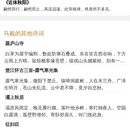
《近体秋阳》
翩然而行，翩然而止，风流迢递。此等格律。终唐所不多见。
马戴的其他诗词
题庐山寺
白茅为屋宇编荆，数处阶墀石叠成。东谷笑言西谷响，下方
云雨上方晴。鼠惊樵客缘苍壁，猿戏山头撼紫柽。别有一条
投涧水，竹筒斜引入茶铛。
楚江怀古三首▪露气寒光集
露气寒光集，微阳下楚丘。猿啼洞庭树，人在木兰舟。广泽
生明月，苍山夹乱流。云中君不降，竟夕自悲秋。
灞上秋居
灞原风雨定，晚见雁行频。落叶他乡树，寒灯独夜人。空园
白露滴，孤壁野僧邻。寄卧郊扉久，何门致此身。
征妇叹