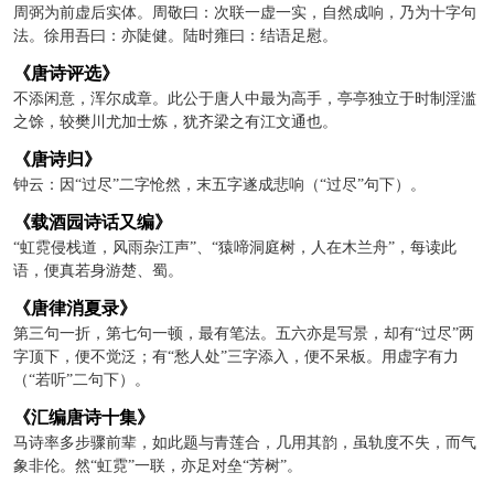
周弼为前虚后实体。周敬曰：次联一虚一实，自然成响，乃为十字句
法。徐用吾曰：亦陡健。陆时雍曰：结语足慰。
《唐诗评选》
不添闲意，浑尔成章。此公于唐人中最为高手，亭亭独立于时制淫滥
之馀，较樊川尤加士炼，犹齐梁之有江文通也。
《唐诗归》
钟云：因“过尽”二字怆然，末五字遂成悲响（“过尽”句下）。
《载酒园诗话又编》
“虹霓侵栈道，风雨杂江声”、“猿啼洞庭树，人在木兰舟”，每读此
语，便真若身游楚、蜀。
《唐律消夏录》
第三句一折，第七句一顿，最有笔法。五六亦是写景，却有“过尽”两
字顶下，便不觉泛；有“愁人处”三字添入，便不呆板。用虚字有力
（“若听”二句下）。
《汇编唐诗十集》
马诗率多步骤前辈，如此题与青莲合，几用其韵，虽轨度不失，而气
象非伦。然“虹霓”一联，亦足对垒“芳树”。