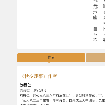
wēi
危
yōu
q
幽
zì
l
自
bù
z
不
作者
《秋夕即事》作者
刘得仁
刘得仁, , 唐代诗人, -
刘得仁（约公元八三八年前后在世），唐朝时期作家，字、
（公元八二三年左右）即有诗名。自开成至大中四朝，昆弟