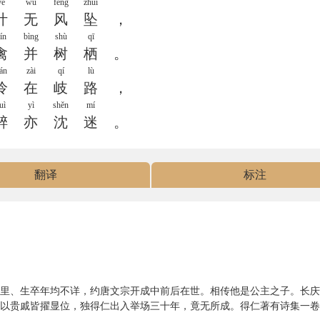
yè
wú
fēng
zhuì
叶
无
风
坠
，
ín
bìng
shù
qī
禽
并
树
栖
。
ián
zài
qí
lù
怜
在
岐
路
，
uì
yì
shěn
mí
醉
亦
沈
迷
。
翻译
标注
里、生卒年均不详，约唐文宗开成中前后在世。相传他是公主之子。长庆
以贵戚皆擢显位，独得仁出入举场三十年，竟无所成。得仁著有诗集一卷