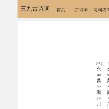
三九古诗词
首页
古诗词
诗词名
yǒng
永
xiāo
x
萧
lòu
w
漏
yuè
月