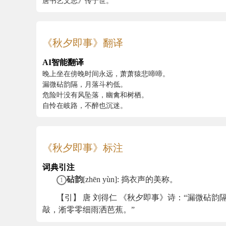
唐书艺文志》传于世。
《秋夕即事》翻译
AI智能翻译
晚上坐在傍晚时间永远，萧萧猿悲啼啼。
漏微砧韵隔，月落斗杓低。
危险叶没有风坠落，幽禽和树栖。
自怜在岐路，不醉也沉迷。
《秋夕即事》标注
词典引注
砧韵
[zhēn yùn]: 捣衣声的美称。
1
【引】 唐 刘得仁 《秋夕即事》诗：“漏微砧韵
敲，淅零零细雨洒芭蕉。”