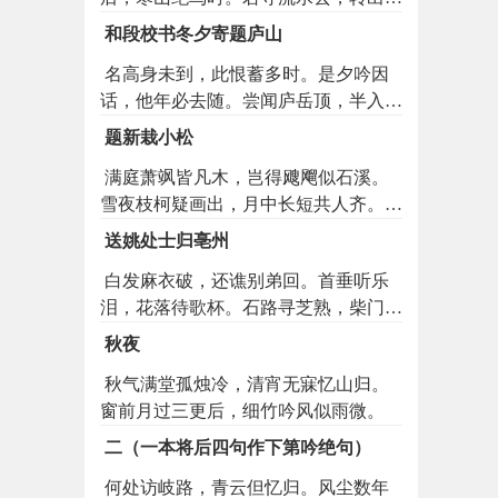
云迟。见说千峰路，溪深复顶危。
和段校书冬夕寄题庐山
名高身未到，此恨蓄多时。是夕吟因
话，他年必去随。尝闻庐岳顶，半入楚
江湄。几处悬崖上，千寻瀑布垂。炉峰
题新栽小松
松淅沥，湓浦柳参差。日色连湖白，钟
满庭萧飒皆凡木，岂得飕飗似石溪。
声拂浪迟。烟梯缘薜荔，岳寺步欹危。
雪夜枝柯疑画出，月中长短共人齐。未
地本饶灵草，林曾出祖师。石楼霞耀
知何日干天及，恐到秋来被鹤栖。却向
壁，猿树鹤分枝。细径萦岩末，高窗见
送姚处士归亳州
旧山寻得处，白云根蕟觅应迷。
海涯。嵌空寒更极，寂寞夜尤思。阴谷
白发麻衣破，还谯别弟回。首垂听乐
冰埋朮，仙田雪覆芝。乱泉禅客濑，异
泪，花落待歌杯。石路寻芝熟，柴门有
迹逸人知。藓室新开灶，柽潭末了棋。
鹿来。明王下徵诏，应就碧峰开。
如何遂闲放，长得在希夷。空务渔樵
秋夜
事，方无道路悲。谢公台尚在，陶令柳
秋气满堂孤烛冷，清宵无寐忆山归。
潜衰。尘外难相许，人间贵迹遗。虽怀
窗前月过三更后，细竹吟风似雨微。
丹桂影，不忘白云期。仁者终携手，今
朝预赋诗。
二（一本将后四句作下第吟绝句）
何处访岐路，青云但忆归。风尘数年