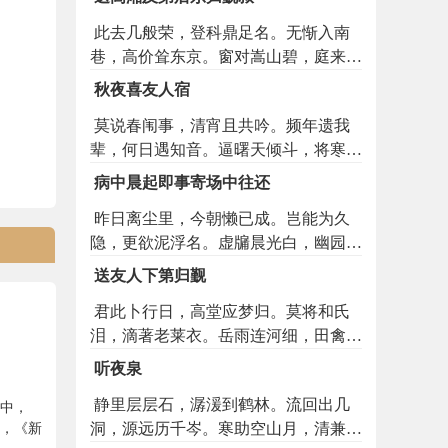
此去几般荣，登科鼎足名。无惭入南
巷，高价耸东京。窗对嵩山碧，庭来洛
水声。门前桃李树，一径已阴成。
秋夜喜友人宿
莫说春闱事，清宵且共吟。频年遗我
辈，何日遇知音。逼曙天倾斗，将寒叶
坠林。无将簪绂意，只损壮夫心。
病中晨起即事寄场中往还
昨日离尘里，今朝懒已成。岂能为久
隐，更欲泥浮名。虚牖晨光白，幽园晓
气清。戴沙寻水去，披雾入林行。叠叶
送友人下第归觐
孤禽在，初阳半树明。桑麻新雨润，芦
君此卜行日，高堂应梦归。莫将和氏
荻古波声。易向田家熟，元于世路生。
泪，滴著老莱衣。岳雨连河细，田禽出
病多三径塞，吟苦四邻惊。
麦飞。到家调膳后，吟苦落蝉晖。
听夜泉
静里层层石，潺湲到鹤林。流回出几
中，
洞，源远历千岑。寒助空山月，清兼此
，《新