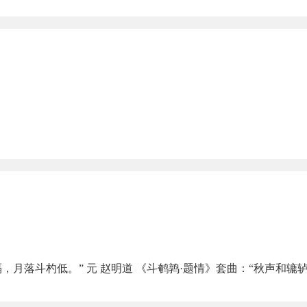
隔，月落斗杓低。” 元 赵明道 《斗鹌鹑·题情》套曲：“秋声和辘