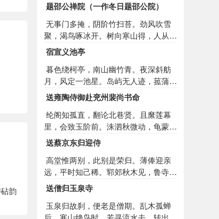
夜心。幽人听达曙，相和藓床吟。
题邵公禅院（一作冬日题邵公院）
无事门多掩，阴阶竹扫苔。劲风吹雪
聚，渴鸟啄冰开。树向寒山得，人从瀑
布来。终期天目老，擎锡逐云回。
宿宣义池亭
暮色绕柯亭，南山幽竹青。夜深斜舫
月，风定一池星。岛屿无人迹，菰蒲有
鹤翎。此中足吟眺，何用泛沧溟。
送雍陶侍御赴兖州裴尚书命
纶阁知孤直，翻论北巷贤。且縻莲幕
里，会致玉阶前。洙泗秋微动，龟蒙月
正圆。元戎军务息，清句待君联。
送蔡京东归迎侍
高堂惟两别，此别是荣归。薄俸迎亲
远，平时知己稀。郓郊秋木见，鲁寺夜
钟微。近腊西来日，多逢霰雪飞。
送僧归玉泉寺
轳砧韵
玉泉归故刹，便老是僧期。乱木孤蝉
后，寒山绝鸟时。若寻流水去，转出白