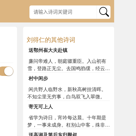
刘得仁的其他诗词
送鄂州崔大夫赴镇
廉问帝难人，朝庭辍重臣。入山初有
雪，登路正无尘。去国鸣驺缓，经云住
旆频。千峰与万木，清听雨情新。
村中闲步
闲共野人临野水，新秋高树挂清晖。
不知尘里无穷事，白鸟双飞入翠微。
寄无可上人
省学为诗日，宵吟每达晨。十年期是
梦，一事未成身。枉别山中客，殊非世
上人。今来已如此，须得桂荣新。
送高湘及第后东归觐叔