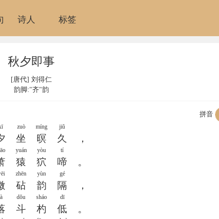
句
诗人
标签
秋夕即事
[唐代] 刘得仁
韵脚:"齐"韵
拼音
xī
zuò
míng
jiǔ
夕
坐
暝
久
，
iāo
yuán
yòu
tí
萧
猿
狖
啼
。
ēi
zhēn
yùn
gé
微
砧
韵
隔
，
là
dǒu
sháo
dī
落
斗
杓
低
。