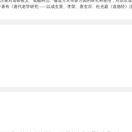
注重对道教教义、斋醮科范、修道方术等多方面的研究和整理，对后世道
专著有《唐代老学研究——以成玄英、李荣、唐玄宗、杜光庭《道德经》