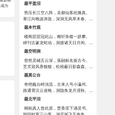
教影响
溪夜月明寒玉，众岭秋空敛翠烟。也有
隔别兮水阔烟深。谁能绝圣韬贤餐芝饵
题平盖沼
注疏为
扁舟归去兴，故乡东望思悠然。
朮，谁能含光遁世鍊石烧金。君不见屈
势压长江空八阵，吴都仙客此脩真。
大夫纫兰而发谏，君不见贾太傅忌鵩而
寒江向晚波涛急，深洞无风草木春。江
愁吟。君不见四皓避秦峨峨恋商岭，君
上玉人应可见，洞中仙鹿已来驯。龙车
不见二疏辞汉飘飘归故林。胡为乎冒进
题本竹观
凤辇非难遇，只要尘心早出尘。
贪名践危途与倾辙，胡为乎怙权恃宠顾
楼阁层层冠此山，雕轩朱槛一跻攀。
华饰与彫簪。吾所以思抗迹忘机用虚无
碑刊古篆龙蛇动，洞接诸天日月闲。帝
为师范，吾所以思去奢灭欲保道德为规
子影堂香漠漠，真人丹涧水潺潺。扫空
箴。不能劳神效苏子张生兮于时而纵
题空明洞
双竹今何在，只恐投波去不还。
辩，不能劳神效杨朱墨翟兮挥涕以沾
窅然灵岫五云深，落翮标名振古今。
襟。
芝朮迎风香馥馥，松柽蔽日影森森。从
师祗拟寻司马，访道终期谒奉林。欲问
题莫公台
空明奇胜处，地藏方石恰如金。
奇绝巍台峙浊流，古来人号小瀛州。
路通霄汉云迷晚，洞隐鱼龙月浸秋。举
手摘星河有浪，自天图画笔无钩。将军
题北平沼
悟却希夷诀，赢得清名万古流。
桐柏真人曾此居，焚香厓下诵灵书。
朝回时宴三山客，涧尽闲飞五色鱼。天