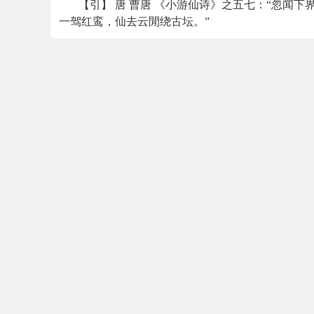
【引】 唐 曹唐 《小游仙诗》之五七：“忽闻下
一驾红鸾，仙去云閒绕古坛。”