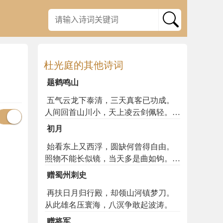
杜光庭的其他诗词
题鹤鸣山
五气云龙下泰清，三天真客已功成。
人间回首山川小，天上凌云剑佩轻。花
拥石坛何寂寞，草平辙迹自分明。鹿裘
初月
高士如相遇，不待岩前鹤有声。
始看东上又西浮，圆缺何曾得自由。
照物不能长似镜，当天多是曲如钩。定
无列宿敢争耀，好伴晴河相映流。直使
赠蜀州刺史
奔波急于箭，祗应白尽世间头。
再扶日月归行殿，却领山河镇梦刀。
从此雄名压寰海，八溟争敢起波涛。
赠将军