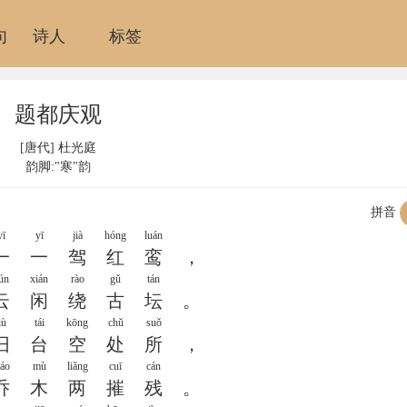
句
诗人
标签
题都庆观
[唐代]
杜光庭
韵脚:"寒"韵
拼音
yī
yī
jià
hóng
luán
一
一
驾
红
鸾
，
ún
xián
rào
gǔ
tán
云
闲
绕
古
坛
。
iù
tái
kōng
chǔ
suǒ
旧
台
空
处
所
，
iáo
mù
liǎng
cuī
cán
乔
木
两
摧
残
。