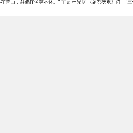
界笙箫曲，斜倚红鸾笑不休。” 前蜀 杜光庭 《题都庆观》诗：“