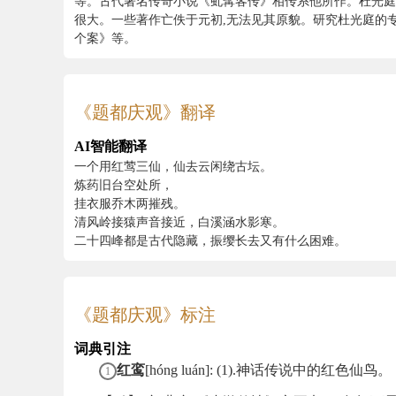
等。古代著名传奇小说《虬髯客传》相传系他所作。杜光庭
很大。一些著作亡佚于元初,无法见其原貌。研究杜光庭的
个案》等。
《题都庆观》翻译
AI智能翻译
一个用红莺三仙，仙去云闲绕古坛。
炼药旧台空处所，
挂衣服乔木两摧残。
清风岭接猿声音接近，白溪涵水影寒。
二十四峰都是古代隐藏，振缨长去又有什么困难。
《题都庆观》标注
词典引注
红鸾
[hóng luán]: (1).神话传说中的红色仙鸟。
1