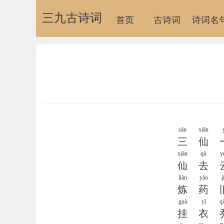
三九古诗词
首页
古诗词
诗词名
sān
xiān
三
仙
xiān
qù
y
仙
去
liàn
yào
j
炼
药
guà
yī
q
挂
衣