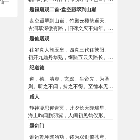
三仙一
柱一峰凝碧玉，神灯千点散红蕖。宝芝
题福唐观二首▪盘空蹑翠到山巅
常在知谁得，好驾金蟾入太虚。
盘空蹑翠到山巅，竹殿云楼势逼天。
古洞草深微有路，旧碑文灭不知年。八
州物象通檐外，万里烟霞在目前。自是
题仙居观
人间轻举地，何须蓬岛访真仙。
往岁真人朝玉皇，四真三代住繁阳。
初开九鼎丹华熟，继蹑五云天路长。烟
锁翠岚迷旧隐，池凝寒镜贮秋光。时从
纪道德
白鹿岩前往，应许潜通不死乡。
道，德。清虚，玄默。生帝先，为圣
则。听之不闻，抟之不得。至德本无
为，人中多自惑。在洗心而息虑，亦知
赠人
白而守黑。百姓日用而不知，上士勤行
静神凝思仰青冥，此夕长天降瑞星。
而必克。既鼓铸于乾坤品物，信充仞乎
海上昨闻鹏羽翼，人间初见鹤仪形。
东西南北。三皇高拱兮任以自然，五帝
垂衣兮修之不忒。以心体之者为四海之
题剑门
主，以身弯之者为万夫之特。有皓齿青
谁运乾坤陶冶功，铸为双剑倚苍穹。
娥者为伐命之斧，蕴奇谋广智者为盗国