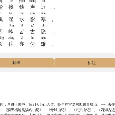
ǐng
jiē
yuán
shēng
jìn
岭
接
猿
声
近
，
xī
hán
shuǐ
yǐng
hán
溪
涵
水
影
寒
。
sì
fēng
jiē
gǔ
yǐn
四
峰
皆
古
隐
，
áng
wǎng
yì
hé
nán
长
往
亦
何
难
。
翻译
标注
懿宗时，考进士未中，后到天台山入道。晚年辞官隐居四川青城山。一生著
、《洞天福地岳渎名山记》、《青城山记》、《武夷山记》、《西湖古迹