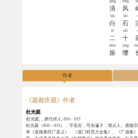
qīng
fēng
l
清
风
bái
shí
白
石
èr
shí
二
十
zhèn
yīng
ch
振
缨
作者
《题都庆观》作者
杜光庭
杜光庭, , 唐代诗人, 850 - 933
杜光庭（850—933），字圣宾，号东瀛子，缙云人。唐
有《道德真经广圣义》、《道门科范大全集》、《广成集》