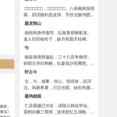
□□□□□□□，□□□□□□□。八表顺风惊雨
露，四溟随剑息波涛。手扶北极鸿图
永，云卷长天圣日高。未会汉家青史
题龙鹄山
上，韩彭何处有功劳。
抽得闲身伴瘦筇，乱敲青碧唤蛟龙。
道人扫径收松子，缺月初圆天柱峰。
句
铜壶滴滴禁漏起，三十六宫争捲帘。
斜阳古岸归鸦晚，红蓼低沙宿雁愁。霜
彫曲径寒芜白，雁下遥村落照黄。恩威
怀古今
欲寄黄丞相，仁信先闻郭细侯。兵气此
古，今。感事，伤心。惊得丧，叹浮
时来世上，文星今日到人间。降因天下
沈。风驱寒暑，川注光阴。始衒朱颜
思姚宋，出为儒门继孔颜。丹灶河车休
丽，俄悲白发侵。嗟四豪之不返，痛七
矻矻，蚌胎龟息且绵绵。驭景必能趋日
题鸿都观
贵以难寻。夸父兴怀于落照，田文起怨
域，骑箕终拟蹑星躔。返朴还淳皆至
亡吴霸越已功全，深隐云林始学仙。
于鸣琴。雁足凄凉兮传恨绪，凤台寂寞
作颇多，
理，遗形忘性尽真铨。
鸾鹤自飘三蜀驾，波涛犹忆五湖船。双
事实》
兮有遗音。朔漠幽囚兮天长地久，潇湘