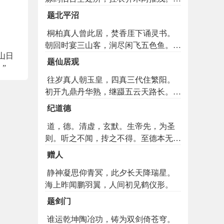
风岭接猿声近，白石溪涵水影寒。二十
题北平沼
四峰皆古隐，振缨长往亦何难。
桐柏真人曾此居，焚香厓下诵灵书。
朝回时宴三山客，涧尽闲飞五色鱼。天
山日
柱一峰凝碧玉，神灯千点散红蕖。宝芝
题仙居观
”
常在知谁得，好驾金蟾入太虚。
往岁真人朝玉皇，四真三代住繁阳。
初开九鼎丹华熟，继蹑五云天路长。烟
锁翠岚迷旧隐，池凝寒镜贮秋光。时从
纪道德
白鹿岩前往，应许潜通不死乡。
道，德。清虚，玄默。生帝先，为圣
则。听之不闻，抟之不得。至德本无
为，人中多自惑。在洗心而息虑，亦知
赠人
白而守黑。百姓日用而不知，上士勤行
静神凝思仰青冥，此夕长天降瑞星。
而必克。既鼓铸于乾坤品物，信充仞乎
海上昨闻鹏羽翼，人间初见鹤仪形。
东西南北。三皇高拱兮任以自然，五帝
垂衣兮修之不忒。以心体之者为四海之
题剑门
主，以身弯之者为万夫之特。有皓齿青
谁运乾坤陶冶功，铸为双剑倚苍穹。
娥者为伐命之斧，蕴奇谋广智者为盗国