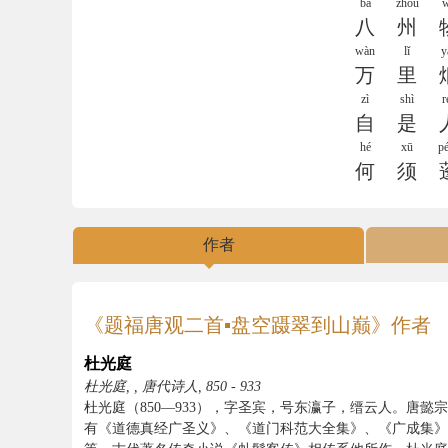
bā
zhōu
八
州
wàn
lǐ
y
万
里
zì
shì
r
自
是
hé
xū
p
何
须
作者
《题福唐观二首▪盘空蹑翠到山巅》作者
杜光庭
杜光庭, , 唐代诗人, 850 - 933
杜光庭（850—933），字圣宾，号东瀛子，缙云人。唐
有《道德真经广圣义》、《道门科范大全集》、《广成集》