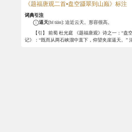
《题福唐观二首▪盘空蹑翠到山巅》标注
词典引注
逼天
[bī tiān]: 迫近云天。形容很高。
1
【引】 前蜀 杜光庭 《题福唐观》诗之一：“盘
记》：“既而从两石峡溜中直下，仰望夹崖逼天。” 