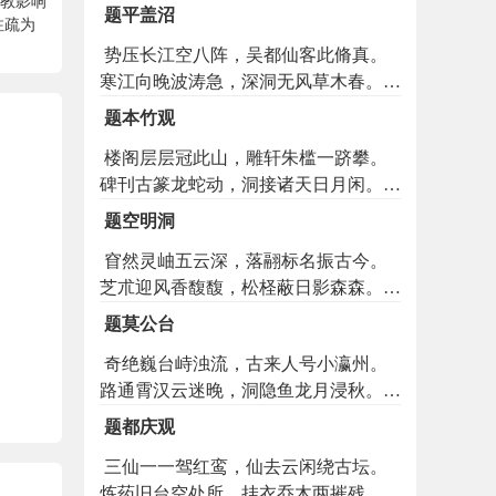
教影响
溪夜月明寒玉，众岭秋空敛翠烟。也有
隔别兮水阔烟深。谁能绝圣韬贤餐芝饵
题平盖沼
注疏为
扁舟归去兴，故乡东望思悠然。
朮，谁能含光遁世鍊石烧金。君不见屈
势压长江空八阵，吴都仙客此脩真。
大夫纫兰而发谏，君不见贾太傅忌鵩而
寒江向晚波涛急，深洞无风草木春。江
愁吟。君不见四皓避秦峨峨恋商岭，君
上玉人应可见，洞中仙鹿已来驯。龙车
不见二疏辞汉飘飘归故林。胡为乎冒进
题本竹观
凤辇非难遇，只要尘心早出尘。
贪名践危途与倾辙，胡为乎怙权恃宠顾
楼阁层层冠此山，雕轩朱槛一跻攀。
华饰与彫簪。吾所以思抗迹忘机用虚无
碑刊古篆龙蛇动，洞接诸天日月闲。帝
为师范，吾所以思去奢灭欲保道德为规
子影堂香漠漠，真人丹涧水潺潺。扫空
箴。不能劳神效苏子张生兮于时而纵
题空明洞
双竹今何在，只恐投波去不还。
辩，不能劳神效杨朱墨翟兮挥涕以沾
窅然灵岫五云深，落翮标名振古今。
襟。
芝朮迎风香馥馥，松柽蔽日影森森。从
师祗拟寻司马，访道终期谒奉林。欲问
题莫公台
空明奇胜处，地藏方石恰如金。
奇绝巍台峙浊流，古来人号小瀛州。
路通霄汉云迷晚，洞隐鱼龙月浸秋。举
手摘星河有浪，自天图画笔无钩。将军
题都庆观
悟却希夷诀，赢得清名万古流。
三仙一一驾红鸾，仙去云闲绕古坛。
炼药旧台空处所，挂衣乔木两摧残。清