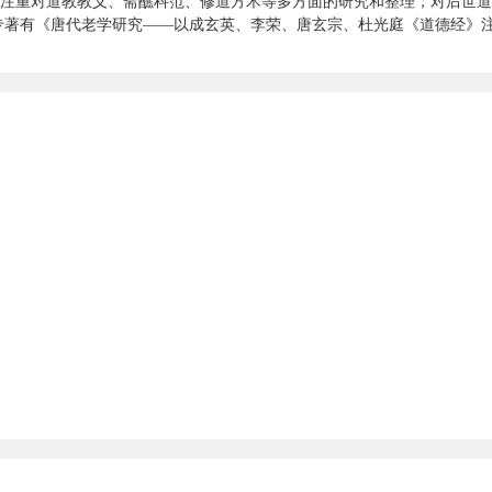
注重对道教教义、斋醮科范、修道方术等多方面的研究和整理，对后世道
专著有《唐代老学研究——以成玄英、李荣、唐玄宗、杜光庭《道德经》