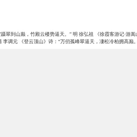
空蹑翠到山巅，竹殿云楼势逼天。” 明 徐弘祖 《徐霞客游记·游嵩
清 李调元 《登云顶山》诗：“万仞孤峰翠逼天，凄松冷柏拥高巅。