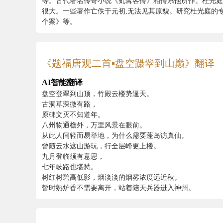
等。古代著名传奇小说《虬髯客传》相传系他所作。杜光庭
很大。一些著作亡佚于元初,无法见其原貌。研究杜光庭的
个案》等。
《题福唐观二首▪盘空蹑翠到山巅》翻译
AI智能翻译
盘空登翠到山顶，竹殿云楼势逼天。
古洞草深微有路，
原碑文灭不知道年。
八州物通檐外，万里风景在眼前。
从此人间轻而易举地，为什么需要蓬岛访真仙。
曾随云水这山游玩，行全层峰更上楼。
九月登临须有意思，
七年岐路也堪愁。
树红树碧高低影，烟淡淡的烟雾浓度远近秋。
暂时熟炉香不需要离开，站着陪天兵器进入神州。