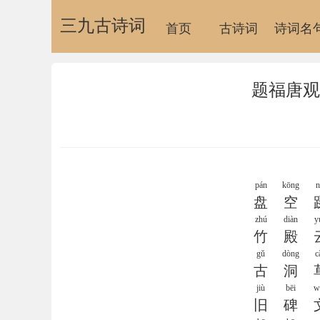
三九古诗词
首页
古诗词
诗词名
题福唐观
pán
kōng
n
盘
空
zhú
diàn
y
竹
殿
gǔ
dòng
c
古
洞
jiù
bēi
w
旧
碑