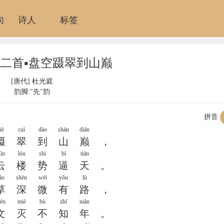
句
诗人
标签
二首▪盘空蹑翠到山巅
[唐代]
杜光庭
韵脚:"先"韵
拼音
iè
cuì
dào
shān
diān
蹑
翠
到
山
巅
，
ún
lóu
shì
bī
tiān
云
楼
势
逼
天
。
ǎo
shēn
wēi
yǒu
lù
草
深
微
有
路
，
én
miè
bù
zhī
nián
文
灭
不
知
年
。