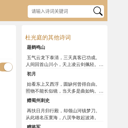
杜光庭的其他诗词
题鹤鸣山
五气云龙下泰清，三天真客已功成。
人间回首山川小，天上凌云剑佩轻。花
拥石坛何寂寞，草平辙迹自分明。鹿裘
初月
高士如相遇，不待岩前鹤有声。
始看东上又西浮，圆缺何曾得自由。
照物不能长似镜，当天多是曲如钩。定
无列宿敢争耀，好伴晴河相映流。直使
赠蜀州刺史
奔波急于箭，祗应白尽世间头。
再扶日月归行殿，却领山河镇梦刀。
从此雄名压寰海，八溟争敢起波涛。
赠将军