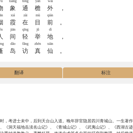
wù
xiàng
tōng
yán
wài
物
象
通
檐
外
，
ān
xiá
zài
mù
qián
烟
霞
在
目
前
。
én
jiān
qīng
jǔ
dì
人
间
轻
举
地
，
éng
dǎo
fǎng
zhēn
xiān
蓬
岛
访
真
仙
。
翻译
标注
懿宗时，考进士未中，后到天台山入道。晚年辞官隐居四川青城山。一生著
、《洞天福地岳渎名山记》、《青城山记》、《武夷山记》、《西湖古迹