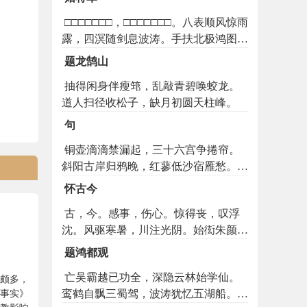
□□□□□□□，□□□□□□□。八表顺风惊雨
露，四溟随剑息波涛。手扶北极鸿图
永，云卷长天圣日高。未会汉家青史
题龙鹄山
上，韩彭何处有功劳。
抽得闲身伴瘦筇，乱敲青碧唤蛟龙。
道人扫径收松子，缺月初圆天柱峰。
句
铜壶滴滴禁漏起，三十六宫争捲帘。
斜阳古岸归鸦晚，红蓼低沙宿雁愁。霜
彫曲径寒芜白，雁下遥村落照黄。恩威
怀古今
欲寄黄丞相，仁信先闻郭细侯。兵气此
古，今。感事，伤心。惊得丧，叹浮
时来世上，文星今日到人间。降因天下
沈。风驱寒暑，川注光阴。始衒朱颜
思姚宋，出为儒门继孔颜。丹灶河车休
丽，俄悲白发侵。嗟四豪之不返，痛七
矻矻，蚌胎龟息且绵绵。驭景必能趋日
题鸿都观
贵以难寻。夸父兴怀于落照，田文起怨
域，骑箕终拟蹑星躔。返朴还淳皆至
亡吴霸越已功全，深隐云林始学仙。
于鸣琴。雁足凄凉兮传恨绪，凤台寂寞
作颇多，
理，遗形忘性尽真铨。
鸾鹤自飘三蜀驾，波涛犹忆五湖船。双
事实》
兮有遗音。朔漠幽囚兮天长地久，潇湘