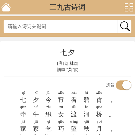
三九古诗词
七夕
[唐代] 林杰
韵脚:"萧"韵
拼音
qī
xī
jīn
xiāo
kàn
bì
xiāo
七
夕
今
宵
看
碧
霄
，
qiān
niú
zhī
nǚ
dù
hé
qiáo
牵
牛
织
女
渡
河
桥
。
jiā
jiā
qǐ
qiǎo
wàng
qiū
yuè
家
家
乞
巧
望
秋
月
，