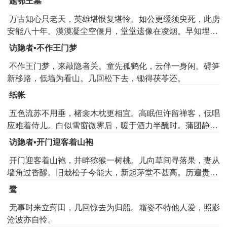
题鄂王墓
万古知心只老天，英雄堪恨复堪怜。如公更缓须臾死，此虏
安能八十年。漠漠凝尘空偃月，堂堂遗像在凌烟。早知埋骨
西湖路，学取鸱夷理钓船。
访隐者▪不作王门梦
不作王门梦，来敲隐者关。童先孤鹤化，云伴一身闲。碍笋
新移路，低墙为看山。几回松下去，锄得茯苓还。
纸帐
五色流苏不用垂，楮衾木枕更相宜。高眠但许留禅客，低唱
应难着侍儿。白似雪窗微霁后，暖于酒力半醺时。蒲团静学
观身法，岁晚工夫要自知。
访隐者▪开门迎客着山袍
开门迎客着山袍，井畔猕猴一树桃。儿向草间寻落果，妻从
墙角过香醪。旧栽松子今能大，新起茅堂不甚高。历遍贵游
无此味，韭和春雨笋和糟。
鹭
无事时来立葑田，几回惊去为归船。霜姿不特他人爱，照影
沧波亦自怜。