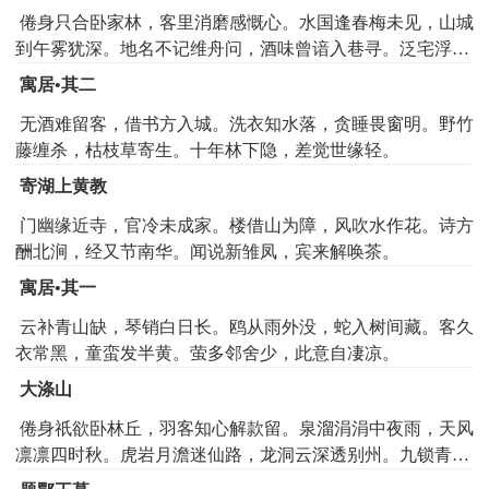
倦身只合卧家林，客里消磨感慨心。水国逢春梅未见，山城
到午雾犹深。地名不记维舟问，酒味曾谙入巷寻。泛宅浮家
何日了，庄头栽竹已成阴。
寓居•其二
无酒难留客，借书方入城。洗衣知水落，贪睡畏窗明。野竹
藤缠杀，枯枝草寄生。十年林下隐，差觉世缘轻。
寄湖上黄教
门幽缘近寺，官冷未成家。楼借山为障，风吹水作花。诗方
酬北涧，经又节南华。闻说新雏凤，宾来解唤茶。
寓居•其一
云补青山缺，琴销白日长。鸥从雨外没，蛇入树间藏。客久
衣常黑，童蛮发半黄。萤多邻舍少，此意自凄凉。
大涤山
倦身祇欲卧林丘，羽客知心解款留。泉溜涓涓中夜雨，天风
凛凛四时秋。虎岩月澹迷仙路，龙洞云深透别州。九锁青山
元不锁，碧桃开后更来游。