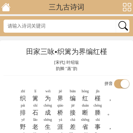
三九古诗词
田家三咏▪织篱为界编红槿
[宋代]
叶绍翁
韵脚:"蒸"韵
拼音
zhī
lí
wéi
jiè
biān
hóng
jǐn
织
篱
为
界
编
红
槿
，
pái
shí
chéng
qiáo
jiē
duàn
chéng
排
石
成
桥
接
断
塍
。
yě
lǎo
shēng
yá
chà
shěng
shì
野
老
生
涯
差
省
事
，