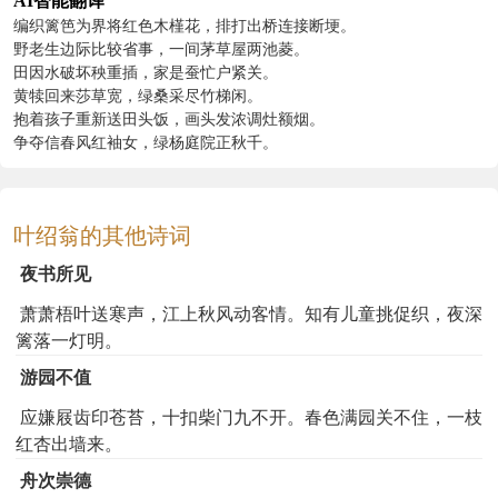
AI智能翻译
编织篱笆为界将红色木槿花，排打出桥连接断埂。
野老生边际比较省事，一间茅草屋两池菱。
田因水破坏秧重插，家是蚕忙户紧关。
黄犊回来莎草宽，绿桑采尽竹梯闲。
抱着孩子重新送田头饭，画头发浓调灶额烟。
争夺信春风红袖女，绿杨庭院正秋千。
叶绍翁的其他诗词
夜书所见
萧萧梧叶送寒声，江上秋风动客情。知有儿童挑促织，夜深
篱落一灯明。
游园不值
应嫌屐齿印苍苔，十扣柴门九不开。春色满园关不住，一枝
红杏出墙来。
舟次崇德