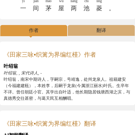
yī
jiān
máo
wū
liǎng
chí
líng
一
间
茅
屋
两
池
菱
。
作者
翻译
《田家三咏▪织篱为界编红槿》作者
叶绍翁
叶绍翁, , 宋代诗人, -
叶绍翁，南宋中期诗人，字嗣宗，号靖逸，处州龙泉人。祖籍建安
（今福建建瓯），本姓李，后嗣于龙泉(今属浙江丽水)叶氏。生卒年
不详。曾任朝廷小官。其学出自叶适，他长期隐居钱塘西湖之滨，与
真德秀交往甚密，与葛天民互相酬唱。
《田家三咏▪织篱为界编红槿》翻译