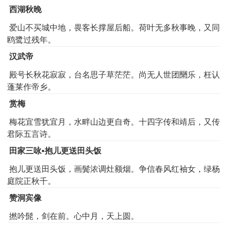
西湖秋晚
爱山不买城中地，畏客长撑屋后船。荷叶无多秋事晚，又同
鸥鹭过残年。
汉武帝
殿号长秋花寂寂，台名思子草茫茫。尚无人世团圞乐，枉认
蓬莱作帝乡。
赏梅
梅花宜雪犹宜月，水畔山边更自奇。十四字传和靖后，又传
君际五言诗。
田家三咏▪抱儿更送田头饭
抱儿更送田头饭，画鬓浓调灶额烟。争信春风红袖女，绿杨
庭院正秋千。
赞洞宾像
撚吟髭，剑在前。心中月，天上圆。