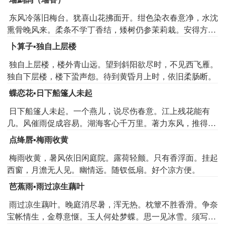
东风冷落旧梅台。犹喜山花拂面开。绀色染衣春意净，水沈
熏骨晚风来。柔条不学丁香结，矮树仍参茉莉栽。安得方盆
载幽植，道人随处作香材。
卜算子▪独自上层楼
独自上层楼，楼外青山远。望到斜阳欲尽时，不见西飞雁。
独自下层楼，楼下蛩声怨。待到黄昏月上时，依旧柔肠断。
蝶恋花▪日下船篷人未起
日下船篷人未起。一个燕儿，说尽伤春意。江上残花能有
几。风催雨促成容易。湖海客心千万里。著力东风，推得人
行未。相次桃花三月水。菱歌谁伴西湖醉。
点绛唇▪梅雨收黄
梅雨收黄，暑风依旧闲庭院。露荷轻颤。只有香浮面。挂起
西窗，月澹无人见。幽情远。随钗低扇。好个凉方便。
芭蕉雨▪雨过凉生藕叶
雨过凉生藕叶。晚庭消尽暑，浑无热。枕簟不胜香滑。争奈
宝帐情生，金尊意惬。玉人何处梦蝶。思一见冰雪。须写个