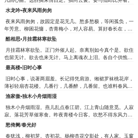
几回心曲。选胜摘来情自足。插向云鬟。要与仙郎比并看。
水龙吟▪夜来风雨匆匆
夜来风雨匆匆，故园定是花无几。愁多愁极，等闲孤负，一
年芳意。柳困花慵，杏青梅小，对人容易。算好春长在，好
花长见，元只是人憔悴。回首池南旧事。恨星星不堪重记。
酷相思▪月挂霜林寒欲坠
如今但有，看花老眼，伤时清泪。不怕逢花瘦，只愁怕老来
月挂霜林寒欲坠。正门外催人起。奈离别如今真个是。欲住
风味。待繁红乱处，留云借月，也须拼醉。
也留无计。欲去也来无计。马上离魂衣上泪。各自个供憔
悴。问江路梅花开也未。春到也须频寄。人到也须频寄。
最高楼▪旧时心事
旧时心事，说著两眉羞。长记得凭肩游。缃裙罗袜桃花岸，
薄衫轻扇杏花楼。几番行，几番醉，几番留。也谁料春风吹
已断。又谁料朝云飞亦散。天易老，恨难酬。蜂儿不解知人
渔家傲▪独木小舟烟雨湿
苦，燕儿不解说人愁。旧情怀，消不尽，几时休。
独木小舟烟雨湿。燕儿乱点春江碧。江上青山随意觅。人寂
寂。落花芳草催寒食。昨夜青楼今日客。吹愁不得东风力。
细拾残红书怨泣。流水急。不知那个传消息。
愁倚阑/春光好
春犹浅，柳初芽。杏初花。杨柳杏花交影处，有人家。玉窗