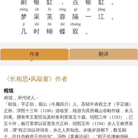
剔
银
缸
，
点
银
缸
。
mèng
cǎi
fú
róng
gé
yī
jiāng
梦
采
芙
蓉
隔
一
江
。
jī
shí
hú
dié
shuāng
几
时
蝴
蝶
双
。
作者
翻译
《长相思▪风敲窗》作者
程垓
程垓, , 宋代诗人, -
「程垓」字正伯，眉山（今属四川）人。苏轼中表程之才（字正辅）
之孙。淳熙十三年（1186）游临安，陆游为其所藏山谷帖作跋，未几
归蜀。撰有帝王君臣论及时务利害策五十篇。绍熙三年（1192），已
五十许，杨万里荐以应贤良方正科。绍熙五年（1194）乡人王称序其
词，谓“程正伯以诗词名，乡之人所知也。余顷岁游都下，数见朝
士，往往亦称道正伯佳句”。冯煦《蒿庵论词》：“程正伯凄婉绵丽，