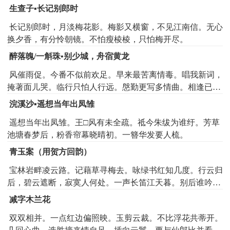
帖儿丁宁说。试问道肯来么，今夜小院无人，重楼有月。
生查子▪长记别郎时
长记别郎时，月淡梅花影。梅影又横窗，不见江南信。无心
换夕香，有分怜朝镜。不怕瘦棱棱，只怕梅开尽。
醉落魄/一斛珠•别少城，舟宿黄龙
风催雨促。今番不似前欢足。早来最苦离情毒。唱我新词，
掩著面儿哭。临行只怕人行远。慇勤更写多情曲。相逢已是
腰如束。从此知他，还减几分玉。
浣溪沙▪遥想当年出凤雏
遥想当年出凤雏。王□风有未全疏。祗今朱绂为谁纡。芳草
池塘春梦后，粉香帘幕晓晴初。一簪华发要人梳。
青玉案（用贺方回韵）
宝林岩畔凌云路。记藉草寻梅去。咏绿书红知几度。行云归
后，碧云遮断，寂寞人何处。一声长笛江天暮。别后谁吟倚
楼句。匀面照溪心已许。欲凭锦字，写人愁去，生怕梨花
减字木兰花
雨。
双双相并。一点红边偏照映。玉剪云裁。不比浮花共蒂开。