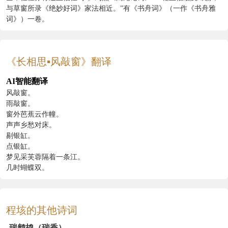
与草窗所录《绝妙好词》家法相近。”有《书舟词》（一作《书舟雅
词》）一卷。
《长相思▪风敲窗》翻译
AI智能翻译
风敲窗。
雨敲窗。
窗外芭蕉云作幢。
声声乡愁对床。
剔银缸。
点银缸。
梦见采芙蓉隔着一条江。
几时蝴蝶双。
程垓的其他诗词
瑞鹧鸪（瑞香）