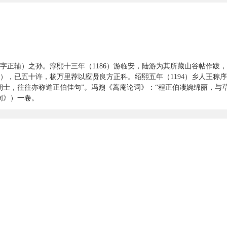
字正辅）之孙。淳熙十三年（1186）游临安，陆游为其所藏山谷帖作跋
2），已五十许，杨万里荐以应贤良方正科。绍熙五年（1194）乡人王称
朝士，往往亦称道正伯佳句”。冯煦《蒿庵论词》：“程正伯凄婉绵丽，与
词》）一卷。