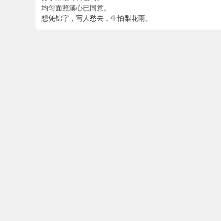
均匀面照溪心已同意。
想凭锦字，写人愁去，生怕梨花雨。