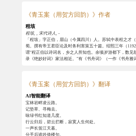
《青玉案（用贺方回韵）》作者
程垓
程垓, , 宋代诗人, -
「程垓」字正伯，眉山（今属四川）人。苏轼中表程之才（
蜀。撰有帝王君臣论及时务利害策五十篇。绍熙三年（119
谓“程正伯以诗词名，乡之人所知也。余顷岁游都下，数见
录《绝妙好词》家法相近。”有《书舟词》（一作《书舟雅
《青玉案（用贺方回韵）》翻译
AI智能翻译
宝林岩畔凌云路。
记垫草、寻梅去。
咏绿书红知道几度。
行云归后，碧云拦断，寂寞人生何处。
一声长笛江天暮。
分手后谁吟倚楼句。