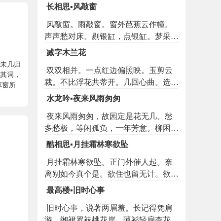
帘幕晓晴初。一簪华发要人梳。
长相思▪风敲窗
风敲窗。雨敲窗。窗外芭蕉云作幢。
声声愁对床。剔银缸，点银缸。梦采芙
蓉隔一江。几时蝴蝶双。
减字木兰花
，未几归
双双相并。一点红边偏照映。玉剪云
序其词，
裁。不比浮花共蒂开。几回心曲。选胜
草窗所
摘来情自足。插向云鬟。要与仙郎比并
水龙吟▪夜来风雨匆匆
看。
夜来风雨匆匆，故园定是花无几。愁
多愁极，等闲孤负，一年芳意。柳困花
慵，杏青梅小，对人容易。算好春长
酷相思▪月挂霜林寒欲坠
在，好花长见，元只是人憔悴。回首池
月挂霜林寒欲坠。正门外催人起。奈
南旧事。恨星星不堪重记。如今但有，
离别如今真个是。欲住也留无计。欲去
看花老眼，伤时清泪。不怕逢花瘦，只
也来无计。马上离魂衣上泪。各自个供
愁怕老来风味。待繁红乱处，留云借
最高楼▪旧时心事
憔悴。问江路梅花开也未。春到也须频
月，也须拼醉。
旧时心事，说著两眉羞。长记得凭肩
寄。人到也须频寄。
游。缃裙罗袜桃花岸，薄衫轻扇杏花