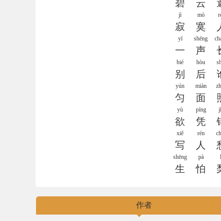
碧
云
jì
mò
r
寂
寞
yī
shēng
ch
一
声
bié
hòu
s
别
后
yún
miàn
z
匀
面
yù
píng
j
欲
凭
xiě
rén
c
写
人
shēng
pà
生
怕
作者