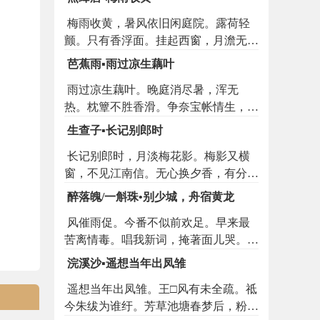
人行未。相次桃花三月水。菱歌谁伴西
梅雨收黄，暑风依旧闲庭院。露荷轻
湖醉。
颤。只有香浮面。挂起西窗，月澹无人
见。幽情远。随钗低扇。好个凉方
芭蕉雨▪雨过凉生藕叶
便。
雨过凉生藕叶。晚庭消尽暑，浑无
热。枕簟不胜香滑。争奈宝帐情生，金
尊意惬。玉人何处梦蝶。思一见冰雪。
生查子▪长记别郎时
须写个帖儿丁宁说。试问道肯来么，今
长记别郎时，月淡梅花影。梅影又横
夜小院无人，重楼有月。
窗，不见江南信。无心换夕香，有分怜
朝镜。不怕瘦棱棱，只怕梅开尽。
醉落魄/一斛珠•别少城，舟宿黄龙
风催雨促。今番不似前欢足。早来最
苦离情毒。唱我新词，掩著面儿哭。临
行只怕人行远。慇勤更写多情曲。相逢
浣溪沙▪遥想当年出凤雏
已是腰如束。从此知他，还减几分
遥想当年出凤雏。王□风有未全疏。祗
玉。
今朱绂为谁纡。芳草池塘春梦后，粉香