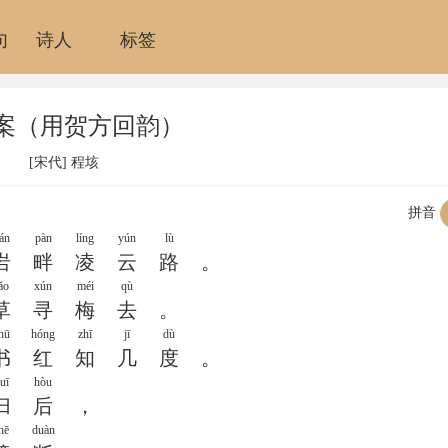
句
诗人
标签
案（用贺方回韵）
[宋代]
程垓
拼音
án
pàn
líng
yún
lù
岩
畔
凌
云
路
。
ǎo
xún
méi
qù
草
寻
梅
去
。
hū
hóng
zhī
jī
dù
书
红
知
几
度
。
uī
hòu
归
后
，
hē
duàn