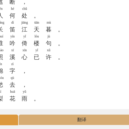
遮
断
，
én
hé
chǔ
人
何
处
。
áng
dí
jiāng
tiān
mù
长
笛
江
天
暮
。
huí
yín
yǐ
lóu
jù
谁
吟
倚
楼
句
。
hào
xī
xīn
yǐ
xǔ
照
溪
心
已
许
。
ǐn
zì
锦
字
，
hóu
qù
愁
去
，
lí
huā
yǔ
梨
花
雨
。
翻译