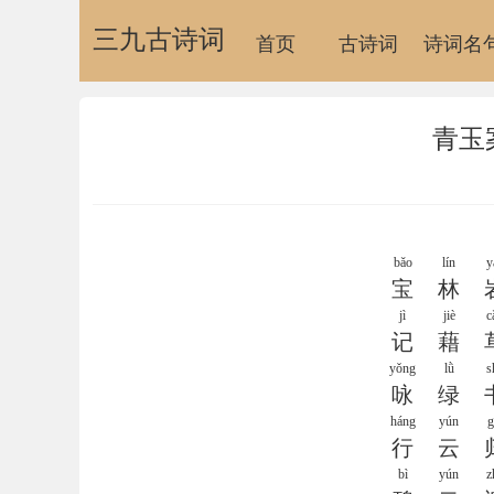
三九古诗词
首页
古诗词
诗词名
青玉
bǎo
lín
y
宝
林
jì
jiè
c
记
藉
yǒng
lǜ
s
咏
绿
háng
yún
g
行
云
bì
yún
z