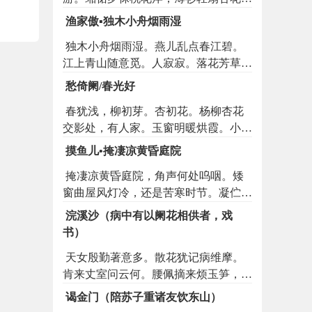
楼。几番行，几番醉，几番留。也谁料
渔家傲▪独木小舟烟雨湿
春风吹已断。又谁料朝云飞亦散。天易
独木小舟烟雨湿。燕儿乱点春江碧。
老，恨难酬。蜂儿不解知人苦，燕儿不
江上青山随意觅。人寂寂。落花芳草催
解说人愁。旧情怀，消不尽，几时
寒食。昨夜青楼今日客。吹愁不得东风
休。
愁倚阑/春光好
力。细拾残红书怨泣。流水急。不知那
春犹浅，柳初芽。杏初花。杨柳杏花
个传消息。
交影处，有人家。玉窗明暖烘霞。小屏
上水远山斜。昨夜酒多春睡重，莫惊
摸鱼儿•掩凄凉黄昏庭院
他。
掩凄凉黄昏庭院，角声何处呜咽。矮
窗曲屋风灯冷，还是苦寒时节。凝伫
切。念翠被熏笼，夜夜成虚设。倚阑愁
浣溪沙（病中有以阑花相供者，戏
绝。听凤竹声中，犀影帐外，簌簌酿寒
书）
轻雪。伤心处，却忆当年轻别。梅花满
天女殷勤著意多。散花犹记病维摩。
院初发。吹香弄蕊无人见，惟有暮云千
肯来丈室问云何。腰佩摘来烦玉笋，鬓
叠。情未彻。又谁料而今，好梦分胡
香分处想秋波。不知真个有情么。
越。不堪重说。但记得当初，重门锁
谒金门（陪苏子重诸友饮东山）
处，犹有夜深月。