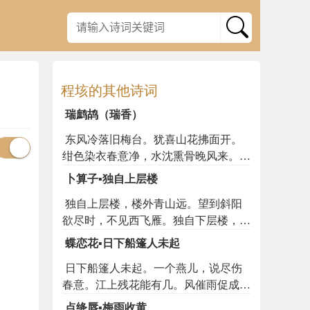
程垓的其他诗词
瑞鹧鸪（瑞香）
东风冷落旧梅台。犹喜山花拂面开。
绀色染衣春意净，水沈熏骨晚风来。柔
条不学丁香结，矮树仍参茉莉栽。安得
卜算子▪独自上层楼
方盆载幽植，道人随处作香材。
独自上层楼，楼外青山远。望到斜阳
欲尽时，不见西飞雁。独自下层楼，楼
下蛩声怨。待到黄昏月上时，依旧柔肠
蝶恋花▪日下船篷人未起
断。
日下船篷人未起。一个燕儿，说尽伤
春意。江上残花能有几。风催雨促成容
易。湖海客心千万里。著力东风，推得
点绛唇▪梅雨收黄