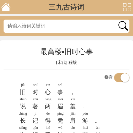
三九古诗词
最高楼▪旧时心事
[宋代]
程垓
拼音
jiù
shí
xīn
shì
旧
时
心
事
，
shuō
zhù
liǎng
méi
xiū
说
著
两
眉
羞
。
cháng
jì
dé
píng
jiān
yóu
长
记
得
凭
肩
游
。
xiāng
qún
luó
wà
táo
huā
àn