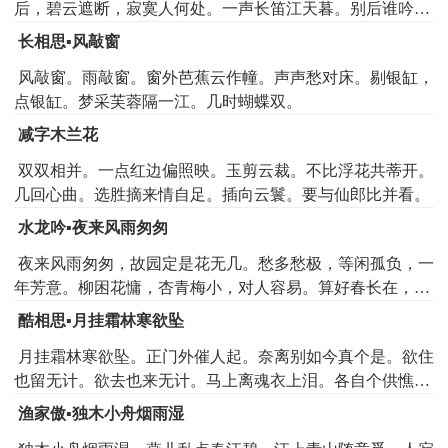
后，碧云遮断，寂寞人何处。一声长笛江天暮。别后谁吟倚
楼句。匀面照溪心已许。欲凭锦字，写人愁去，生怕梨花
长相思▪风敲窗
雨。
风敲窗。雨敲窗。窗外芭蕉云作幢。声声愁对床。剔银缸，
点银缸。梦采芙蓉隔一江。几时蝴蝶双。
减字木兰花
双双相并。一点红边偏照映。玉剪云裁。不比浮花共蒂开。
几回心曲。选胜摘来情自足。插向云鬟。要与仙郎比并看。
水龙吟▪夜来风雨匆匆
夜来风雨匆匆，故园定是花无几。愁多愁极，等闲孤负，一
年芳意。柳困花慵，杏青梅小，对人容易。算好春长在，好
花长见，元只是人憔悴。回首池南旧事。恨星星不堪重记。
酷相思▪月挂霜林寒欲坠
如今但有，看花老眼，伤时清泪。不怕逢花瘦，只愁怕老来
月挂霜林寒欲坠。正门外催人起。奈离别如今真个是。欲住
风味。待繁红乱处，留云借月，也须拼醉。
也留无计。欲去也来无计。马上离魂衣上泪。各自个供憔
悴。问江路梅花开也未。春到也须频寄。人到也须频寄。
渔家傲▪独木小舟烟雨湿