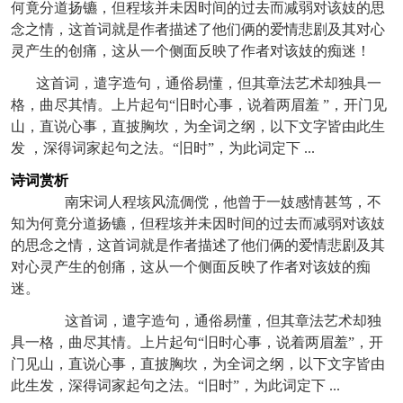
何竟分道扬镳，但程垓并未因时间的过去而减弱对该妓的思
念之情，这首词就是作者描述了他们俩的爱情悲剧及其对心
灵产生的创痛，这从一个侧面反映了作者对该妓的痴迷！
这首词，遣字造句，通俗易懂，但其章法艺术却独具一
格，曲尽其情。上片起句“旧时心事，说着两眉羞 ”，开门见
山，直说心事，直披胸坎，为全词之纲，以下文字皆由此生
发 ，深得词家起句之法。“旧时”，为此词定下 ...
诗词赏析
南宋词人程垓风流倜傥，他曾于一妓感情甚笃，不
知为何竟分道扬镳，但程垓并未因时间的过去而减弱对该妓
的思念之情，这首词就是作者描述了他们俩的爱情悲剧及其
对心灵产生的创痛，这从一个侧面反映了作者对该妓的痴
迷。
这首词，遣字造句，通俗易懂，但其章法艺术却独
具一格，曲尽其情。上片起句“旧时心事，说着两眉羞”，开
门见山，直说心事，直披胸坎，为全词之纲，以下文字皆由
此生发，深得词家起句之法。“旧时”，为此词定下 ...