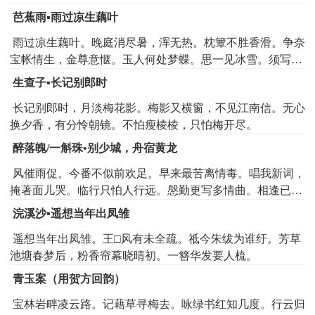
芭蕉雨▪雨过凉生藕叶
雨过凉生藕叶。晚庭消尽暑，浑无热。枕簟不胜香滑。争奈
宝帐情生，金尊意惬。玉人何处梦蝶。思一见冰雪。须写个
帖儿丁宁说。试问道肯来么，今夜小院无人，重楼有月。
生查子▪长记别郎时
长记别郎时，月淡梅花影。梅影又横窗，不见江南信。无心
换夕香，有分怜朝镜。不怕瘦棱棱，只怕梅开尽。
醉落魄/一斛珠•别少城，舟宿黄龙
风催雨促。今番不似前欢足。早来最苦离情毒。唱我新词，
掩著面儿哭。临行只怕人行远。慇勤更写多情曲。相逢已是
腰如束。从此知他，还减几分玉。
浣溪沙▪遥想当年出凤雏
遥想当年出凤雏。王□风有未全疏。祗今朱绂为谁纡。芳草
池塘春梦后，粉香帘幕晓晴初。一簪华发要人梳。
青玉案（用贺方回韵）
宝林岩畔凌云路。记藉草寻梅去。咏绿书红知几度。行云归