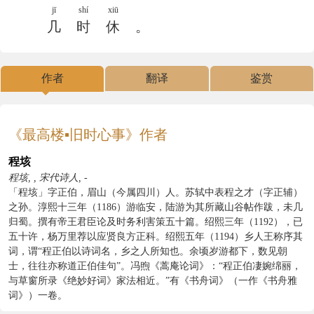
jī
shí
xiū
几
时
休
。
作者
翻译
鉴赏
《最高楼▪旧时心事》作者
程垓
程垓, , 宋代诗人, -
「程垓」字正伯，眉山（今属四川）人。苏轼中表程之才（字正辅）
之孙。淳熙十三年（1186）游临安，陆游为其所藏山谷帖作跋，未几
归蜀。撰有帝王君臣论及时务利害策五十篇。绍熙三年（1192），已
五十许，杨万里荐以应贤良方正科。绍熙五年（1194）乡人王称序其
词，谓“程正伯以诗词名，乡之人所知也。余顷岁游都下，数见朝
士，往往亦称道正伯佳句”。冯煦《蒿庵论词》：“程正伯凄婉绵丽，
与草窗所录《绝妙好词》家法相近。”有《书舟词》（一作《书舟雅
词》）一卷。