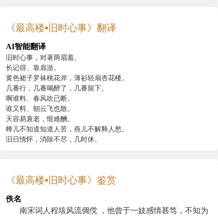
《最高楼▪旧时心事》翻译
AI智能翻译
旧时心事，对著两眉羞。
长记得、靠肩游。
黄色裙子罗袜桃花岸，薄衫轻扇杏花楼。
几番行，几番喝醉了，几番留下。
啊谁料、春风吹已断。
谁又料、朝云飞也散。
天容易衰老，恨难酬。
蜂儿不知道知道人苦，燕儿不解释人愁。
旧日情怀，消除不尽，几时休。
《最高楼▪旧时心事》鉴赏
佚名
南宋词人程垓风流倜傥 ，他曾于一妓感情甚笃，不知为