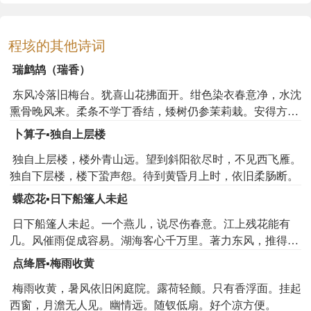
程垓的其他诗词
瑞鹧鸪（瑞香）
东风冷落旧梅台。犹喜山花拂面开。绀色染衣春意净，水沈
熏骨晚风来。柔条不学丁香结，矮树仍参茉莉栽。安得方盆
载幽植，道人随处作香材。
卜算子▪独自上层楼
独自上层楼，楼外青山远。望到斜阳欲尽时，不见西飞雁。
独自下层楼，楼下蛩声怨。待到黄昏月上时，依旧柔肠断。
蝶恋花▪日下船篷人未起
日下船篷人未起。一个燕儿，说尽伤春意。江上残花能有
几。风催雨促成容易。湖海客心千万里。著力东风，推得人
行未。相次桃花三月水。菱歌谁伴西湖醉。
点绛唇▪梅雨收黄
梅雨收黄，暑风依旧闲庭院。露荷轻颤。只有香浮面。挂起
西窗，月澹无人见。幽情远。随钗低扇。好个凉方便。