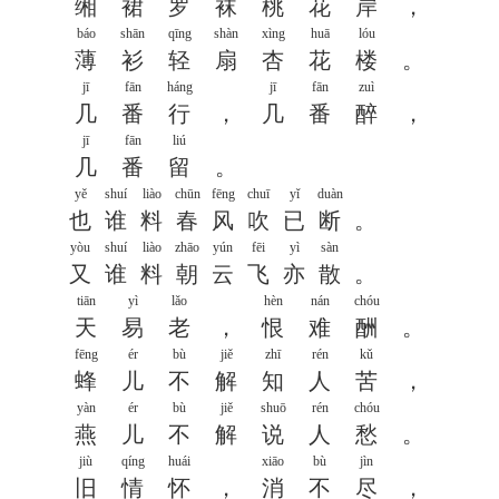
缃
裙
罗
袜
桃
花
岸
，
báo
shān
qīng
shàn
xìng
huā
lóu
薄
衫
轻
扇
杏
花
楼
。
jī
fān
háng
jī
fān
zuì
几
番
行
，
几
番
醉
，
jī
fān
liú
几
番
留
。
yě
shuí
liào
chūn
fēng
chuī
yǐ
duàn
也
谁
料
春
风
吹
已
断
。
yòu
shuí
liào
zhāo
yún
fēi
yì
sàn
又
谁
料
朝
云
飞
亦
散
。
tiān
yì
lǎo
hèn
nán
chóu
天
易
老
，
恨
难
酬
。
fēng
ér
bù
jiě
zhī
rén
kǔ
蜂
儿
不
解
知
人
苦
，
yàn
ér
bù
jiě
shuō
rén
chóu
燕
儿
不
解
说
人
愁
。
jiù
qíng
huái
xiāo
bù
jìn
旧
情
怀
，
消
不
尽
，