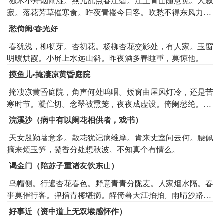
独木小舟烟雨湿。燕儿乱点春江碧。江上青山随意觅。人寂
寂。落花芳草催寒食。昨夜青楼今日客。吹愁不得东风力。
细拾残红书怨泣。流水急。不知那个传消息。
愁倚阑/春光好
春犹浅，柳初芽。杏初花。杨柳杏花交影处，有人家。玉窗
明暖烘霞。小屏上水远山斜。昨夜酒多春睡重，莫惊他。
摸鱼儿•掩凄凉黄昏庭院
掩凄凉黄昏庭院，角声何处呜咽。矮窗曲屋风灯冷，还是苦
寒时节。凝伫切。念翠被熏笼，夜夜成虚设。倚阑愁绝。听
凤竹声中，犀影帐外，簌簌酿寒轻雪。伤心处，却忆当年轻
浣溪沙（病中有以阑花相供者，戏书）
别。梅花满院初发。吹香弄蕊无人见，惟有暮云千叠。情未
天女殷勤著意多。散花犹记病维摩。肯来丈室问云何。腰佩
彻。又谁料而今，好梦分胡越。不堪重说。但记得当初，重
摘来烦玉笋，鬓香分处想秋波。不知真个有情么。
门锁处，犹有夜深月。
谒金门（陪苏子重诸友饮东山）
乌帽侧。行遍杏花春色。野意青青分陇麦。人家烟水隔。春
事莫催行客。弹指青梅堪摘。醉倚暮天江拍拍。雨晴沙路
白。
好事近（资中道上无双堠感怀作）