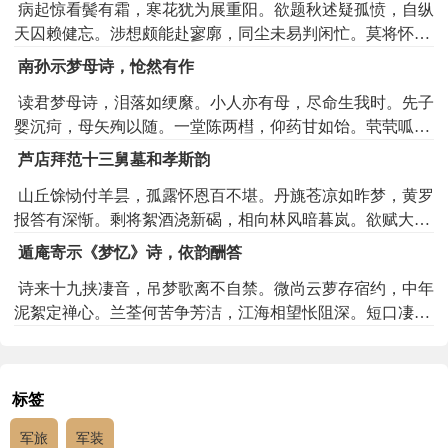
病起惊看鬓有霜，寒花犹为展重阳。欲题秋述疑孤愤，自纵
天囚赖健忘。涉想颇能赴寥廓，同尘未易判闲忙。莫将怀远
伤高意，恼乱诗人九转肠。
南孙示梦母诗，怆然有作
读君梦母诗，泪落如绠縻。小人亦有母，尽命生我时。先子
婴沉疴，母矢殉以随。一堂陈两槥，仰药甘如饴。茕茕呱泣
身，坠地逢百罹。四岁毓外家，不死幸至兹。孤枕岂无梦，
芦店拜范十三舅墓和孝斯韵
有梦亦胡为。母颜儿未识，入梦知母谁。明发但耿耿，有怀
山丘馀恸付羊昙，孤露怀恩百不堪。丹旐苍凉如昨梦，黄罗
成狂痴。君今偏亲健，有姊如母慈。伶仃岂我比，终伤无母
报答有深惭。剩将絮酒浇新碣，相向林风暗暮岚。欲赋大招
儿。无母诚足伤，罔极报敢迟。姱修各自励，没齿以为期。
浑未敢，魂兮犹自恋江南。
遁庵寄示《梦忆》诗，依韵酬答
诗来十九挟凄音，吊梦歌离不自禁。微尚云萝存宿约，中年
泥絮定禅心。兰荃何苦争芳洁，江海相望怅阻深。短口凄凄
君不省，寒枝孤雊起羁禽。
标签
军旅
军装