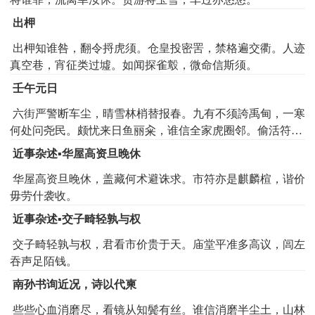
出柙
出柙知谁咎，翻令捋虎须。仓皇投密罟，禁格遍交衢。人迹
真空巷，宵征类过墟。如闻探雀鷇，微命信斯须。
壬午元日
六街严警断车尘，晴雪林梢替报春。九有不须誇禹甸，一寒
何处问尧民。颇忧来日鱼丽籴，谁信全家虎圈邻。偷活符天
疑漫语，冬郎身世自伤神。
近事杂述▪华屋高资旦晚休
华屋高资旦晚休，盖藏何术避诛求。市符亦是麒麟楦，谐价
毋劳什袭收。
近事杂述▪交子畸轻孰与权
交子畸轻孰与权，君看市价贵于天。庙堂平准多高议，闾左
吞声足陌钱。
南孙书询近况，诗以代柬
些些心血消磨尽，看镜从知鬓有丝。谁信消磨半尘土，山林