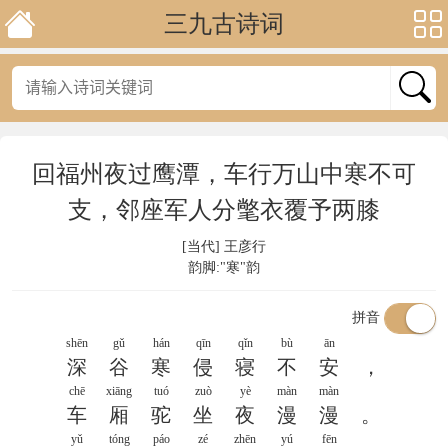
三九古诗词
回福州夜过鹰潭，车行万山中寒不可
支，邻座军人分氅衣覆予两膝
[当代] 王彦行
韵脚:"寒"韵
拼音
shēn
gǔ
hán
qīn
qǐn
bù
ān
深
谷
寒
侵
寝
不
安
，
chē
xiāng
tuó
zuò
yè
màn
màn
车
厢
驼
坐
夜
漫
漫
。
yǔ
tóng
páo
zé
zhēn
yú
fēn