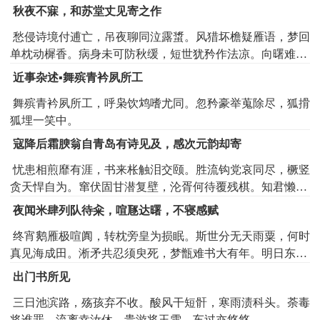
身何及，剩把清词当佩环。
秋夜不寐，和苏堂丈见寄之作
愁侵诗境付逋亡，吊夜聊同泣露螀。风猎坏檐疑雁语，梦回
单枕动樨香。病身未可防秋缓，短世犹矜作法凉。向曙难收
家国泪，沉沉人海几惩创。
近事杂述▪舞殡青衿夙所工
舞殡青衿夙所工，呼枭饮鸩嗜尤同。忽矜豪举蒐除尽，狐搰
狐埋一笑中。
寇降后霜腴翁自青岛有诗见及，感次元韵却寄
忧患相煎靡有涯，书来枨触泪交颐。胜流钩党哀同尽，橛竖
贪天悍自为。窜伏固甘潜复壁，沦胥何待覆残棋。知君懒乞
龙渊水，闭眼危城足乱思。
夜闻米肆列队待籴，喧豗达曙，不寝感赋
终宵鹅雁极喧阗，转枕旁皇为损眠。斯世分无天雨粟，何时
真见海成田。淅矛共忍须臾死，梦甑难书大有年。明日东门
儿索饭，腐儒倘悔直如弦。
出门书所见
三日池滨路，殇孩弃不收。酸风干短骭，寒雨渍科头。荼毒
将谁罪，流离幸汝休。贵游将玉雪，车过亦悠悠。