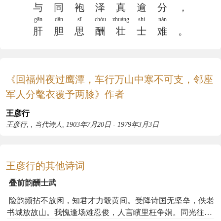
与
同
袍
泽
真
逾
分
，
gān
dǎn
sī
chóu
zhuàng
shì
nán
肝
胆
思
酬
壮
士
难
。
《回福州夜过鹰潭，车行万山中寒不可支，邻座
军人分氅衣覆予两膝》作者
王彦行
王彦行, , 当代诗人, 1903年7月20日 - 1979年3月3日
王彦行的其他诗词
叠前韵酬士武
险韵频拈不放闲，知君才力彀黄间。受降诗国无坚垒，佚老
书城放故山。我愧逢场难忍俊，人言矉里枉争娴。同光往矣