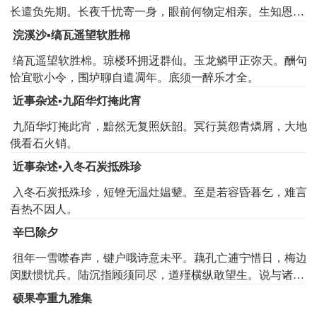
长遣负先期。长夜千忧寄一身，眼前何物定相亲。生知恩义
都轻负，弹指俄成一世人。蜍志奄奄剧可怜，途修卫蹇亦无
浣溪沙▪缟瓦遥望软胜棉
鞭。何时馀气居尸尽，虮虱微臣早吁天。
缟瓦遥望软胜棉。琼楼环拥迓群仙。玉龙鳞甲正弥天。酬句
恰宜歌小令，围垆聊自遣凋年。底须一醉乐才全。
近事杂述▪九陌华灯掩此宵
九陌华灯掩此宵，黯然无复照妖韶。冥行莫怨青燐屑，大地
俄看石火销。
近事杂述▪入冬石炭抵殊珍
入冬石炭抵殊珍，短锉无温灶媪颦。至是若容昏暮乞，难言
吾热不因人。
辛巳除夕
徂年一雪噤春声，键户哦诗意未平。藕孔亡逋宁惜日，梅边
闵默惯忧兵。陆沉指顾须同尽，道殣横纵敢望生。说与诸雏
浑不省，看渠喧搅守残更。
硕果亭重九雅集