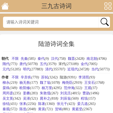
三九古诗词
陆游诗词全集
朝代
不限
先秦
(585)
秦代
(9)
汉代
(758)
魏晋
(2428)
南北朝
(4706)
隋代
(773)
唐代
(50778)
五代
(3579)
宋代
(273189)
金代
(7005)
元代
(51205)
明代
(277883)
清代
(355707)
近现代
(24728)
当代
(50773)
作者
不限
辛弃疾
(770)
苏轼
(3242)
陆游
(9391)
李清照
(93)
柳永
(219)
杨无咎
(177)
魏了翁
(1078)
梅尧臣
(2919)
王安石
(1768)
晏殊
(349)
欧阳修
(1177)
杨万里
(4295)
范仲淹
(322)
王观
(37)
周邦彦
(235)
姜夔
(283)
朱敦儒
(267)
刘克庄
(4815)
曹勋
(1496)
吴文英
(342)
吴潜
(521)
晁补之
(818)
刘辰翁
(569)
程垓
(157)
徐铉
(431)
张耒
(2256)
陈著
(1360)
张元干
(423)
晏几道
(265)
秦观
(572)
陈造
(2048)
黄裳
(721)
贺铸
(881)
黄庭坚
(2367)