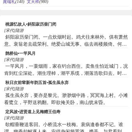
晁端礼
(140)
文天祥
(980)
桃源忆故人•斜阳寂历柴门闭
[宋代]陆游
斜阳寂历柴门闭。一点炊烟时起。鸡犬往来林外。俱有萧然
意。衰翁老去疏荣利。绝爱山城无事。临去画楼频倚。何日
重来此。
鹊桥仙•一竿风月
[宋代]陆游
一竿风月，一蓑烟雨，家在钓台西住。卖鱼生怕近城门，况
肯到红尘深处。潮生理棹，潮平系缆，潮落浩歌归去。时人
错把比严光，我自是无名渔父。
秋日次前辈新年韵五首▪孤生虽永弃
[宋代]陆游
孤生虽永弃，要亦是黎元。渺渺烟中路，冥冥海上村。小滩
看鹭立，平野送鸦翻。即欲掩关卧，南山犹未昏。
定风波•进贤道上见梅赠王伯寿
[宋代]陆游
欹帽垂鞭送客回。小桥流水一枝梅。衰病逢春都不记。谁
谓。幽香却解逐人来。安得身闲频置酒。携手。与君看到十