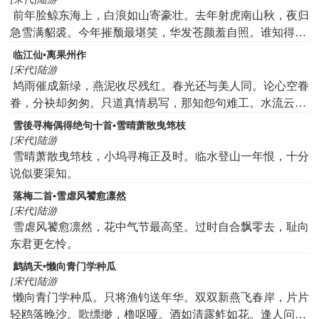
前年脍鲸东海上，白浪如山寄豪壮。去年射虎南山秋，夜归
急雪满貂裘。今年摧颓最堪笑，华发苍颜羞自照。谁知得酒
尚能狂，脱帽向人时大叫。逆胡未灭心未平，孤剑床头铿有
临江仙•离果州作
声。破驿梦回灯欲死，打窗风雨正三更。
[宋代]陆游
鸠雨催成新绿，燕泥收尽残红。春光还与美人同。论心空眷
眷，分袂却匆匆。只道真情易写，那知怨句难工。水流云散
各西东。半廊花院月，一帽柳桥风。
雪後寻梅偶得绝句十首▪雪晴萧散曳筇枝
[宋代]陆游
雪晴萧散曳筇枝，小坞寻梅正及时。临水登山一年恨，十分
说似要渠知。
落梅二首▪雪虐风饕愈凛然
[宋代]陆游
雪虐风饕愈凛然，花中气节最高坚。过时自合飘零去，耻向
东君更乞怜。
鹧鸪天•懒向青门学种瓜
[宋代]陆游
懒向青门学种瓜。只将渔钓送年华。双双新燕飞春岸，片片
轻鸥落晚沙。歌缥缈，橹呕哑。酒如清露鲊如花。逢人问道