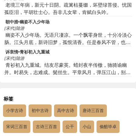
老境三年病，新元十日阴。疏篱枯蔓缀，坏壁绿苔侵。忧国
孤臣泪，平胡壮士心。吾非儿女辈，肯赋白头吟。
朝中措•幽姿不入少年场
[宋代]陆游
幽姿不入少年场。无语只凄凉。一个飘零身世，十分冷淡心
肠。江头月底，新诗旧梦，孤恨清香。任是春风不管，也曾
先识东皇。
诉衷情•青衫初入九重城
[宋代]陆游
青衫初入九重城。结友尽豪英。蜡封夜半传檄，驰骑谕幽
并。时易失，志难成。鬓丝生。平章风月，弹压江山，别是
功名。
标签
小学古诗
初中古诗
高中古诗
唐诗三百首
宋词三百首
古诗三百首
公干
小山
偷醅毕卓