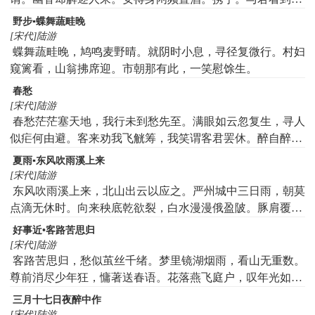
分开。少壮相从今雪鬓。因甚。流年羁恨两相催。
野步▪蝶舞蔬畦晚
[宋代]陆游
蝶舞蔬畦晚，鸠鸣麦野晴。就阴时小息，寻径复微行。村妇
窥篱看，山翁拂席迎。市朝那有此，一笑慰馀生。
春愁
[宋代]陆游
春愁茫茫塞天地，我行未到愁先至。满眼如云忽复生，寻人
似疟何由避。客来劝我飞觥筹，我笑谓客君罢休。醉自醉倒
愁自愁，愁与酒如风马牛。
夏雨▪东风吹雨溪上来
[宋代]陆游
东风吹雨溪上来，北山出云以应之。严州城中三日雨，朝莫
点滴无休时。向来秧底乾欲裂，白水漫漫俄盈陂。豚肩覆豆
巫醉饱，龙骨挂壁农遨嬉。今年蚕麦收数倍，茧大如瓮麦两
好事近•客路苦思归
岐。西成在眼又如此，还乡鼓腹歌淳熙。
[宋代]陆游
客路苦思归，愁似茧丝千绪。梦里镜湖烟雨，看山无重数。
尊前消尽少年狂，慵著送春语。花落燕飞庭户，叹年光如
许。
三月十七日夜醉中作
[宋代]陆游