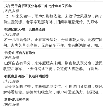
归何处，笑指船儿此是家。
戊午元日读书至夜分有感二首▪七十年来又四年
[宋代]陆游
七十年来又四年，雨声灯影故依然。未收浮世风沤梦，尚了
前生蠹简缘。老学辛勤那有补，旧闻零落恐无传。先师钵袋
终当付，叹息谁能共著鞭。
桃源忆故人•栏干几曲高斋路
[宋代]陆游
栏干几曲高斋路。正在重云深处。丹碧未乾人去。高栋空留
句。离离芳草长亭暮。无奈征车不住。惟有断鸿烟渚。知我
频回顾。
书愤▪山河自古有乖分
[宋代]陆游
山河自古有乖分，京洛腥膻实未闻。剧盗曾从宗父命，遗民
犹望岳家军。上天悔祸终平虏，公道何人肯散群。白首自知
疏报国，尚凭精意祝炉熏。
初夏幽居四首▪日长巷陌晒丝香
[宋代]陆游
日长巷陌晒丝香，雨霁郊原割麦忙。小担过门尝冷粉，微风
解箨看新篁。傍篱邻妇收鱼笱，叩户村医送药方。欲到湖边
还懒动，悠然扶杖立斜阳。
新春▪老境三年病
[宋代]陆游