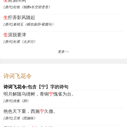
生
前酒伴闲
[唐代]杜牧《独酌▪长空碧杳杳》
生
狞弄影风随起
[唐代]秦韬玉《横吹曲辞•紫骝马》
生
涯脱要津
[唐代]杜甫《太岁日》
更多>>
诗词飞花令
诗词飞花令:
包含【宁】字的诗句
明月解随乌绕树，青铜
宁
愧雀为台。
[唐代]徐夤《鹊》
艳色天下重，西施
宁
久微。
[唐代]王维《西施咏》