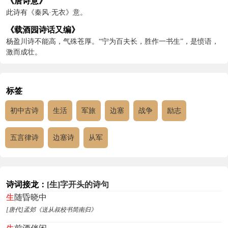
《唐诗意》
此诗有《秦风·无衣》意。
《载酒园诗话又编》
杨盈川诗不能高，气殊苍厚。“宁为百夫长，胜作一书生”，是愤语，
激而成壮。
标签
初中古诗
生活
军旅
边塞
战争
励志
五言律诗
边塞诗
从军
诗词接龙：
[生]字开头的诗句
生
随昏晓中
[唐代]孟郊《送从叔校书简南归》