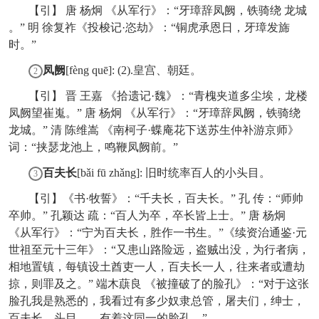
【引】 唐 杨炯 《从军行》：“牙璋辞凤阙，铁骑绕 龙城
。” 明 徐复祚《投梭记·恣劫》：“铜虎承恩日，牙璋发旆
时。”
凤阙
[fèng quē]: (2).皇宫、朝廷。
2
【引】 晋 王嘉 《拾遗记·魏》：“青槐夹道多尘埃，龙楼
凤阙望崔嵬。” 唐 杨炯 《从军行》：“牙璋辞凤阙，铁骑绕
龙城。” 清 陈维嵩 《南柯子·蝶庵花下送苏生仲补游京师》
词：“挟瑟龙池上，鸣鞭凤阙前。”
百夫长
[bǎi fū zhǎng]: 旧时统率百人的小头目。
3
【引】《书·牧誓》：“千夫长，百夫长。” 孔 传：“师帅
卒帅。” 孔颖达 疏：“百人为卒，卒长皆上士。” 唐 杨炯
《从军行》：“宁为百夫长，胜作一书生。”《续资治通鉴·元
世祖至元十三年》：“又患山路险远，盗贼出没，为行者病，
相地置镇，每镇设土酋吏一人，百夫长一人，往来者或遭劫
掠，则罪及之。” 端木蕻良 《被撞破了的脸孔》：“对于这张
脸孔我是熟悉的，我看过有多少奴隶总管，屠夫们，绅士，
百夫长，头目……有着这同一的脸孔。”