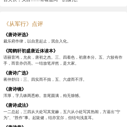
《从军行》点评
《唐诗评选》
裁乐府作律，以自意起止，泯合入化。
《闻鹤轩初盛唐近体读本》
语丽音鸿，允矣，唐初之杰。三、四着色，初唐本分。五、六较有作
手，而音亦仍亮。一结放笔岸然，是大家。
《唐诗广选》
蒋仲舒曰：三、四实而不拙，五、六虚而不浮。
《唐诗镜》
浑厚，字几铢两悉称。首尾圆满，殆无馀憾。
《唐诗成法》
一二总起，三四从大处写其宠赫，五六从小处写其热闹，方逼出“宁
为”、“胜作”事。起陡健，结亦宜尔，但结句浅直耳。