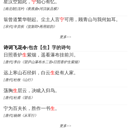
星汉空如此，
宁
知心有忆。
[南北朝]沈约《夜夜曲▪河汉纵且横》
翁曾道繁华朝起。尘土人言
宁
可用，顾青山与我何如耳。
[宋代]辛弃疾《贺新郎•再用前韵》
更多>>
诗词飞花令:
包含【生】字的诗句
日照香炉
生
紫烟，遥看瀑布挂前川。
[唐代]李白《望庐山瀑布水二首▪日照香炉生紫烟》
远上寒山石径斜，白云
生
处有人家。
[唐代]杜牧《山行》
荡胸
生
层云，决眦入归鸟。
[唐代]杜甫《望岳》
宁为百夫长，胜作一书
生
。
[唐代]杨炯《从军行》
更多>>