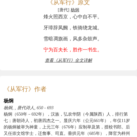
《从军行》原文
[唐代]
杨炯
烽火照西京，心中自不平。
牙璋辞凤阙，铁骑绕龙城。
雪暗凋旗画，风多杂鼓声。
宁为百夫长，胜作一书生。
查看《从军行》全文详解
《从军行》作者
杨炯
杨炯, , 唐代诗人, 650 - 693
杨炯（650年－692年），汉族，弘农华阴（今属陕西）人，排行第
七；唐朝诗人，初唐四杰之一。显庆六年（公元661年），年仅11岁
的杨炯被举为神童，上元三年（676年）应制举及第，授校书郎。后
又任崇文馆学士，迁詹事、司直。垂拱元年（685年），降官为梓州