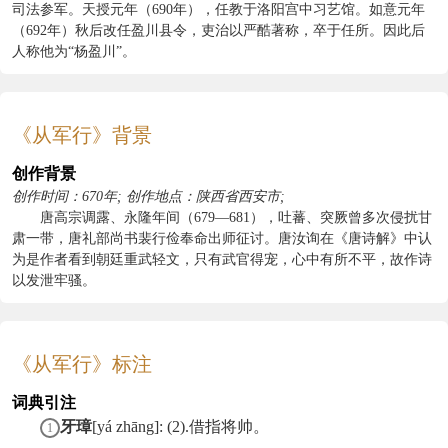
司法参军。天授元年（690年），任教于洛阳宫中习艺馆。如意元年
（692年）秋后改任盈川县令，吏治以严酷著称，卒于任所。因此后
人称他为“杨盈川”。
《从军行》背景
创作背景
创作时间：670年; 创作地点：陕西省西安市;
唐高宗调露、永隆年间（679—681），吐蕃、突厥曾多次侵扰甘
肃一带，唐礼部尚书裴行俭奉命出师征讨。唐汝询在《唐诗解》中认
为是作者看到朝廷重武轻文，只有武官得宠，心中有所不平，故作诗
以发泄牢骚。
《从军行》标注
词典引注
牙璋
[yá zhāng]: (2).借指将帅。
1