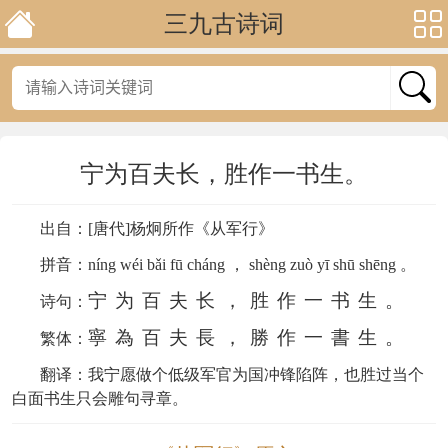
三九古诗词
宁为百夫长，胜作一书生。
出自：[唐代]杨炯所作《从军行》
拼音：
níng wéi bǎi fū cháng ， shèng zuò yī shū shēng 。
宁为百夫长，胜作一书生。
诗句：
寧為百夫長，勝作一書生。
繁体：
翻译：我宁愿做个低级军官为国冲锋陷阵，也胜过当个
白面书生只会雕句寻章。