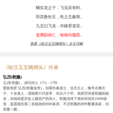
螭实龙之子，飞见应有时。
而其数恰五，乾之爻象斯。
九五曰飞龙，作睹君道宜。
遑弗勖体仁，咏物兴惕思。
查看《咏汉玉五螭辋头》全文详解
《咏汉玉五螭辋头》作者
弘历(乾隆)
弘历(乾隆), , 清代诗人, 1711 - 1799
爱新觉罗.弘历(乾隆皇帝)，别署长春居士、信天主人，晚号古稀天
子、十全老人，清朝第六代皇帝，在位六十年。虽然写诗是乾隆的副
业，但他却是历史上最高产的诗人。乾隆流传下来的诗词共43000多
首，遥遥领先第二名陆游的9000多首。不过乾隆的诗作数量虽多，但
质量一般。