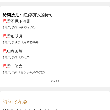
诗词接龙：
[思]字开头的诗句
思
君不见下渝州
[唐代]李白《峨眉山月歌》
思
君如明月
[唐代]李咸用《自君之出矣》
思
归多苦颜
[唐代]李白《关山月》
思
君一笑言
[唐代]岑参《题永乐韦少府厅壁》
更多>>
诗词飞花令