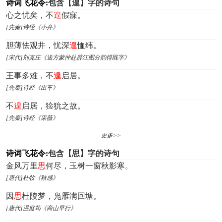
诗词飞花令:
包含【遑】字的诗句
心之忧矣，不
遑
假寐。
[先秦]诗经《小弁》
胆薄怯观井，忧深
遑
恤纬。
[宋代]刘克庄《送方蒙仲赴辟江图分韵得既字》
王事多难，不
遑
启居。
[先秦]诗经《出车》
不
遑
启居，猃狁之故。
[先秦]诗经《采薇》
更多>>
诗词飞花令:
包含【思】字的诗句
金风万里
思
何尽，玉树一窗秋影寒。
[唐代]杜牧《秋感》
因
思
杜陵梦，凫雁满回塘。
[唐代]温庭筠《商山早行》