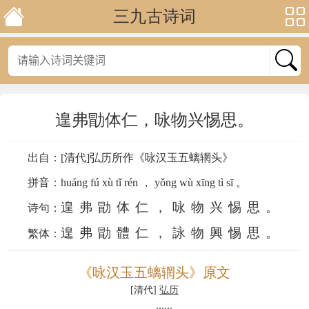
三九古诗词
遑弗勖体仁，咏物兴惕思。
出自：[清代]弘历所作《咏汉玉五螭辋头》
拼音：
huáng fú xù tǐ rén ， yǒng wù xīng tì sī 。
遑弗勖体仁，咏物兴惕思。
诗句：
遑弗勖體仁，詠物興惕思。
繁体：
《咏汉玉五螭辋头》原文
[清代]
弘历
......