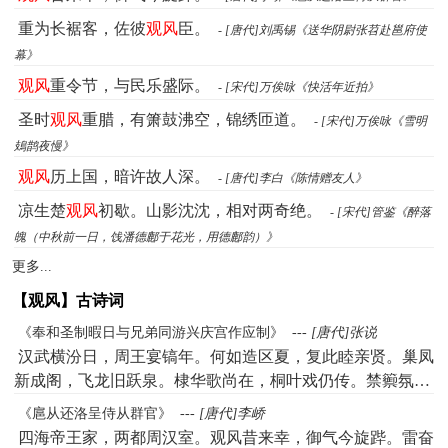
重为长裾客，佐彼
观风
臣。
- [唐代]刘禹锡《送华阴尉张苕赴邕府使
幕》
观风
重令节，与民乐盛际。
- [宋代]万俟咏《快活年近拍》
圣时
观风
重腊，有箫鼓沸空，锦绣匝道。
- [宋代]万俟咏《雪明
鳷鹊夜慢》
观风
历上国，暗许故人深。
- [唐代]李白《陈情赠友人》
凉生楚
观风
初歇。山影沈沈，相对两奇绝。
- [宋代]管鉴《醉落
魄（中秋前一日，饯潘德鄜于花光，用德鄜韵）》
更多...
【观风】古诗词
《奉和圣制暇日与兄弟同游兴庆宫作应制》
---
[唐代]张说
汉武横汾日，周王宴镐年。何如造区夏，复此睦亲贤。巢凤
新成阁，飞龙旧跃泉。棣华歌尚在，桐叶戏仍传。禁籞氛埃
隔，平台景物连。圣慈良有裕，王道固无偏。问俗兆人阜，
《扈从还洛呈侍从群官》
---
[唐代]李峤
观风五教宣。献图开益地，张乐奏钧天。侍酒衢樽满，询刍
四海帝王家，两都周汉室。观风昔来幸，御气今旋跸。雷奋