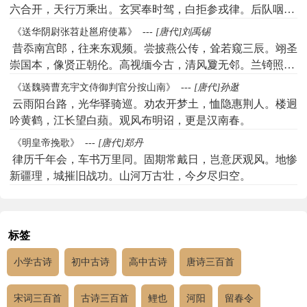
谏鼓悬。永言形友爱，万国共周旋。
六合开，天行万乘出。玄冥奉时驾，白拒参戎律。后队咽笳
箫，前驱严罕罼。辉光射东井，禁令横西秩。帐殿别阳秋，
《送华阴尉张苕赴邕府使幕》
---
[唐代]刘禹锡
旌门临甲乙。将交洛城雨，稍远长安日。邙巩云外来，咸秦
昔忝南宫郎，往来东观频。尝披燕公传，耸若窥三辰。翊圣
雾中失。孟冬霜霰下，是月农功毕。天道向归馀，皇情美阴
崇国本，像贤正朝伦。高视缅今古，清风夐无邻。兰锜照通
骘。行存名岳礼，递问高年疾。祝鸟既开罗，调人更张瑟。
衢，一家十朱轮。酂国嗣侯绝，韦卿世业贫。夫子承大名，
《送魏骑曹充宇文侍御判官分按山南》
---
[唐代]孙逖
登原采讴诵，俯谷求才术。邑罕悬磬贫，山无挂瓢逸。施恩
少年振芳尘。青袍仙掌下，矫首凌烟旻。公冶本非罪，潘郎
云雨阳台路，光华驿骑巡。劝农开梦土，恤隐惠荆人。楼迥
浃寰宇，展义该文质。德泽盛轩游，哀矜深禹恤。申歌地庐
一为民。风霜苦摇落，坚白无缁磷。一旦逢良时，天光烛幽
吟黄鹤，江长望白蘋。观风布明诏，更是汉南春。
骇，献寿衢尊溢。瑞色抱氤氲，寒光变萧飋。宗枝旦奭辅，
沦。重为长裾客，佐彼观风臣。分野穷禹画，人烟过虞巡。
侍从王刘匹。并辑蛟龙书，同簪凤皇笔。陶甄荷吹万，颂叹
《明皇帝挽歌》
---
[唐代]郑丹
不言此行远，所乐相知新。雨起巫山阳，鸟鸣湘水滨。离筵
归明一。欢与道路长，顾随谈笑密。叨承廊庙选，谬齿夔龙
律历千年会，车书万里同。固期常戴日，岂意厌观风。地惨
出苍莽，别曲多悲辛。今朝一杯酒，明日千里人。从此孤舟
弼。喜构大厦成，惭非栋隆吉。
新疆理，城摧旧战功。山河万古壮，今夕尽归空。
去，悠悠天海春。
标签
小学古诗
初中古诗
高中古诗
唐诗三百首
宋词三百首
古诗三百首
鲤也
河阳
留春令