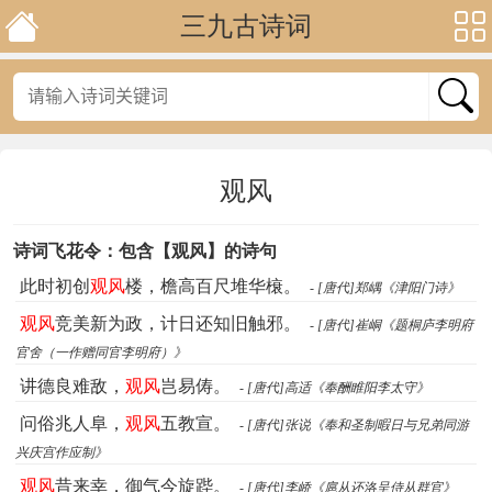
三九古诗词
观风
诗词飞花令：包含【观风】的诗句
此时初创
观风
楼，檐高百尺堆华榱。
- [唐代]郑嵎《津阳门诗》
观风
竞美新为政，计日还知旧触邪。
- [唐代]崔峒《题桐庐李明府
官舍（一作赠同官李明府）》
讲德良难敌，
观风
岂易俦。
- [唐代]高适《奉酬睢阳李太守》
问俗兆人阜，
观风
五教宣。
- [唐代]张说《奉和圣制暇日与兄弟同游
兴庆宫作应制》
观风
昔来幸，御气今旋跸。
- [唐代]李峤《扈从还洛呈侍从群官》