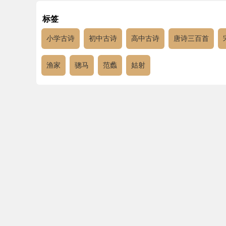
标签
小学古诗
初中古诗
高中古诗
唐诗三百首
渔家
骢马
范蠡
姑射