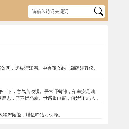
慕俦匹，远集清江湄。中有孤文鹓，翩翩好容仪。
争上下，意气苦凌慢。吾常吓鸳雏，尔辈安足讪。
麋鹿志，了不忧刍豢。世所重巾冠，何妨野夫丱。
通鬼魅，怪祟立可辩。硩蔟书尚存，宁容恣妖幻。
入辅严陵退，堪忆啼猿万仞峰。