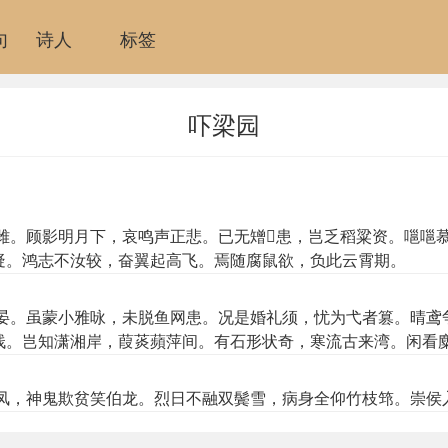
句
诗人
标签
吓梁园
雌。顾影明月下，哀鸣声正悲。已无矰𥐊患，岂乏稻粱资。嗈嗈
疑。鸿志不汝较，奋翼起高飞。焉随腐鼠欲，负此云霄期。
晏。虽蒙小雅咏，未脱鱼网患。况是婚礼须，忧为弋者篡。晴鸢
栈。岂知潇湘岸，葭菼蘋萍间。有石形状奇，寒流古来湾。闲看
鴳。汝惟材性下，嗜好不可谏。身虽慕高翔，粪壤是盻盼。或闻
凤，神鬼欺贫笑伯龙。烈日不融双鬓雪，病身全仰竹枝筇。崇侯