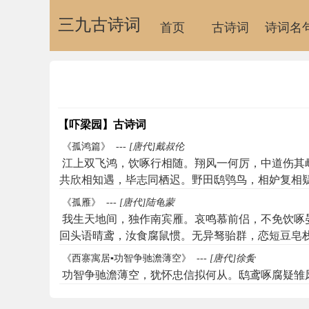
三九古诗词
首页
古诗词
诗词名
【吓梁园】古诗词
《孤鸿篇》
---
[唐代]戴叔伦
江上双飞鸿，饮啄行相随。翔风一何厉，中道伤其
共欣相知遇，毕志同栖迟。野田鸱鸮鸟，相妒复相
《孤雁》
---
[唐代]陆龟蒙
我生天地间，独作南宾雁。哀鸣慕前侣，不免饮啄
回头语晴鸢，汝食腐鼠惯。无异驽骀群，恋短豆皂
骚人誇蕙芷，易象取陆苋。漆园逍遥篇，中亦载斥
《西寨寓居▪功智争驰澹薄空》
---
[唐代]徐夤
功智争驰澹薄空，犹怀忠信拟何从。鸱鸢啄腐疑雏