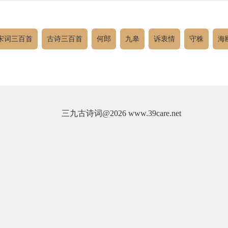
宋词三百首
古诗三百首
何郎
九皋
诉衷情
守株
海
三九古诗词
@2026 www.39care.net