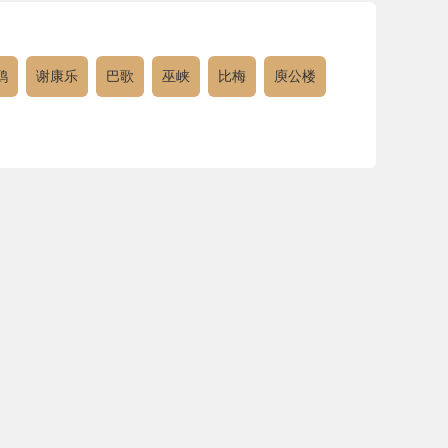
鸥
谢康乐
巴歌
巫峡
比梅
庾公楼