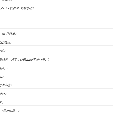
王安石《千秋岁引•别馆寒砧》
》
望江南▪丹已返》
送张岐州》
十韵》
翁《鹧鸪天（送宇文侍郎□□知汉州劝酒）》
魏倅）》
水》
燕/离亭宴》
赠姚合》
屏》
莺（秋夜闻雁）》