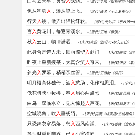
白马逐朱车，黄昏
入
狭斜。
- [唐代]李端《相和歌辞•乌栖
兔从狗窦
入
，雉从梁上飞。
- [汉代]佚名《十五从军征》
行天
入
镜，做弄出轻松纤软。
- [宋代]史达祖《东风第一
言
入
黄花川，每逐青溪水。
- [唐代]王维《青溪》
秋
入
云山，物情潇洒。
- [宋代]张抡《踏莎行▪秋入云山》
此身合是诗人未，细雨骑驴
入
剑门。
- [宋代]陆游《
昨夜上皇新授箓，太真含笑
入
帘来。
- [唐代]张祜《
斜光
入
罗幕，稍稍亲丝管。
- [唐代]王昌龄《初日》
明月楼高休独倚，酒
入
愁肠，化作相思泪。
- [宋
低花树映小妆楼，春
入
眉心两点愁。
- [唐代]白居易
白鸟一双临水立，见人惊起
入
芦花。
- [宋代]戴复古
空城晓角，吹
入
垂杨陌。
- [宋代]姜夔《淡黄柳•空城晓角
只恐舞衣寒易落，愁
入
西风南浦。
- [宋代]姜夔《念奴
等恁时重觅幽香，已
入
小窗横幅。
- [宋代]姜夔《疏影