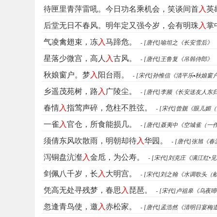
待匣里青萍雷吼。今日功名乘机会，笑谈间首
入
英
后堂无日不春风。明年定又强今岁，会有明珠
入
掌
气凌禽翅束，冻
入
马蹄危。
- [唐代]喻坦之《长安雪后》
星落少微宫，高人
入
古风。
- [唐代]王鲁复《吊韩侍郎》
秋娘窗户。梦
入
阳台雨。
- [宋代]孙惟信《清平乐▪秋娘窗
乡遥茂苑树，路
入
广陵尘。
- [唐代]李频《长安送友人东
春情
入
指莺声碎，危柱不胜弦。
- [宋代]曾觌《眼儿媚
一雀
入
官仓，所食能损几。
- [唐代]聂夷中《空城雀（一
须倩东风吹散雨，明朝却待
入
华园。
- [唐代]张旭《
泻铜盘沆瀣
入
金卮，为公寿。
- [宋代]刘克庄《满江红•
剑佩八千岁，长
入
大明宫。
- [宋代]刘之翰《水调歌头（
凭高无处寻残梦，春思
入
琵琶。
- [宋代]卢祖皋《乌夜
忽逢青鸟使，邀
入
赤松家。
- [唐代]孟浩然《清明日宴梅