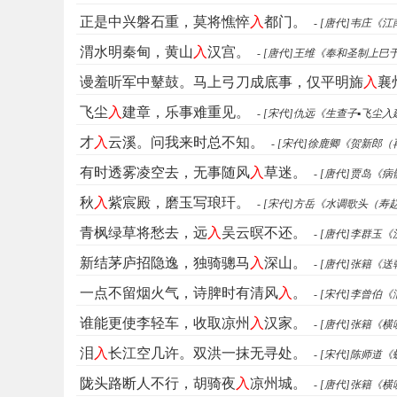
正是中兴磐石重，莫将憔悴
入
都门。
- [唐代]韦庄《
渭水明秦甸，黄山
入
汉宫。
- [唐代]王维《奉和圣制上
谩羞听军中鼙鼓。马上弓刀成底事，仅平明旆
入
襄
飞尘
入
建章，乐事难重见。
- [宋代]仇远《生查子▪飞尘
才
入
云溪。问我来时总不知。
- [宋代]徐鹿卿《贺新郎
有时透雾凌空去，无事随风
入
草迷。
- [唐代]贾岛《
秋
入
紫宸殿，磨玉写琅玕。
- [宋代]方岳《水调歌头（寿
青枫绿草将愁去，远
入
吴云暝不还。
- [唐代]李群玉
新结茅庐招隐逸，独骑骢马
入
深山。
- [唐代]张籍《
一点不留烟火气，诗脾时有清风
入
。
- [宋代]李曾
谁能更使李轻车，收取凉州
入
汉家。
- [唐代]张籍《
泪
入
长江空几许。双洪一抹无寻处。
- [宋代]陈师
陇头路断人不行，胡骑夜
入
凉州城。
- [唐代]张籍《