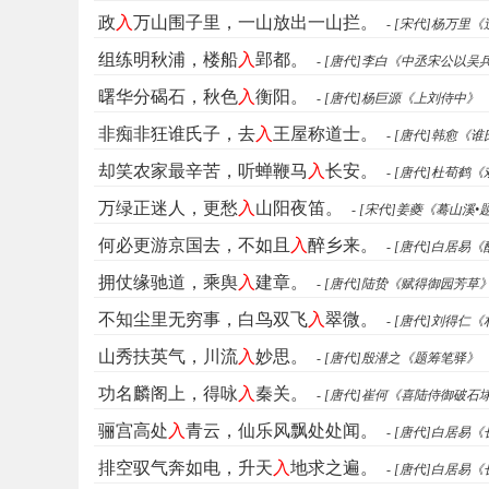
政
入
万山围子里，一山放出一山拦。
- [宋代]杨万
组练明秋浦，楼船
入
郢都。
- [唐代]李白《中丞宋公以
曙华分碣石，秋色
入
衡阳。
- [唐代]杨巨源《上刘侍中》
非痴非狂谁氏子，去
入
王屋称道士。
- [唐代]韩愈《
却笑农家最辛苦，听蝉鞭马
入
长安。
- [唐代]杜荀鹤
万绿正迷人，更愁
入
山阳夜笛。
- [宋代]姜夔《蓦山溪
何必更游京国去，不如且
入
醉乡来。
- [唐代]白居易
拥仗缘驰道，乘舆
入
建章。
- [唐代]陆贽《赋得御园芳草
不知尘里无穷事，白鸟双飞
入
翠微。
- [唐代]刘得仁
山秀扶英气，川流
入
妙思。
- [唐代]殷潜之《题筹笔驿》
功名麟阁上，得咏
入
秦关。
- [唐代]崔何《喜陆侍御破
骊宫高处
入
青云，仙乐风飘处处闻。
- [唐代]白居易
排空驭气奔如电，升天
入
地求之遍。
- [唐代]白居易