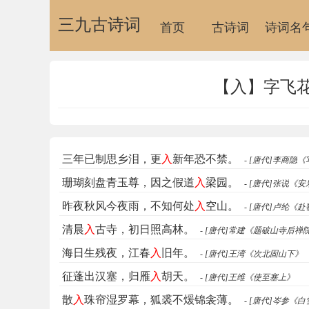
三九古诗词
首页
古诗词
诗词名
【入】字飞花
三年已制思乡泪，更
入
新年恐不禁。
- [唐代]李商隐
珊瑚刻盘青玉尊，因之假道
入
梁园。
- [唐代]张说《
昨夜秋风今夜雨，不知何处
入
空山。
- [唐代]卢纶《
清晨
入
古寺，初日照高林。
- [唐代]常建《题破山寺后禅
海日生残夜，江春
入
旧年。
- [唐代]王湾《次北固山下》
征蓬出汉塞，归雁
入
胡天。
- [唐代]王维《使至塞上》
散
入
珠帘湿罗幕，狐裘不煖锦衾薄。
- [唐代]岑参《