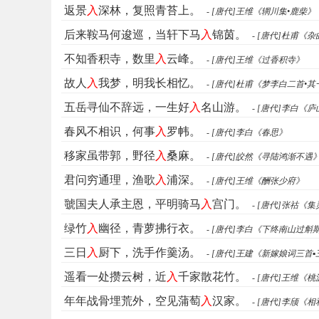
返景
入
深林，复照青苔上。
- [唐代]王维《辋川集•鹿柴》
后来鞍马何逡巡，当轩下马
入
锦茵。
- [唐代]杜甫《
不知香积寺，数里
入
云峰。
- [唐代]王维《过香积寺》
故人
入
我梦，明我长相忆。
- [唐代]杜甫《梦李白二首•其
五岳寻仙不辞远，一生好
入
名山游。
- [唐代]李白《
春风不相识，何事
入
罗帏。
- [唐代]李白《春思》
移家虽带郭，野径
入
桑麻。
- [唐代]皎然《寻陆鸿渐不遇
君问穷通理，渔歌
入
浦深。
- [唐代]王维《酬张少府》
虢国夫人承主恩，平明骑马
入
宫门。
- [唐代]张祜《
绿竹
入
幽径，青萝拂行衣。
- [唐代]李白《下终南山过
三日
入
厨下，洗手作羹汤。
- [唐代]王建《新嫁娘词三首
遥看一处攒云树，近
入
千家散花竹。
- [唐代]王维《
年年战骨埋荒外，空见蒲萄
入
汉家。
- [唐代]李颀《