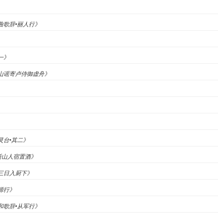
杂曲歌辞•丽人行》
一》
庐山谣寄卢侍御虚舟》
》
集灵台•其二》
斛斯山人宿置酒》
▪三日入厨下》
桃源行》
相和歌辞•从军行》