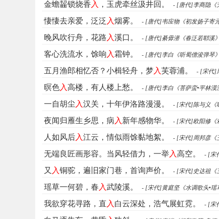
金蟾齧锁烧香
入
，玉虎牵丝汲井回。
- [唐代]李商隐
悽悽去亲爱，泛泛
入
烟雾。
- [唐代]韦应物《初发扬子寄
晚风吹行舟，花路
入
溪口。
- [唐代]綦毋潜《春泛若耶溪
客心洗流水，馀响
入
霜钟。
- [唐代]李白《听蜀僧浚弹琴
五月渔郎相忆否？小楫轻舟，梦
入
芙蓉浦。
- [宋
暝色
入
高楼，有人楼上愁。
- [唐代]李白《菩萨蛮•平林
一自胡尘
入
汉关，十年伊洛路漫漫。
- [宋代]陈与义
夜闻归雁生乡思，病
入
新年感物华。
- [宋代]欧阳修
人如风后
入
江云，情似雨馀黏地絮。
- [宋代]周邦彦
无端良匠画形容。当风轻借力，一举
入
高空。
- 
又
入
铜驼，遍旧家门巷，首询声价。
- [宋代]史达祖
瑶草一何碧，春
入
武陵溪。
- [宋代]黄庭坚《水调歌头•
我欲穿花寻路，直
入
白云深处，浩气展虹霓。
- 