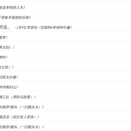
江南送李明府入关》
巳于望春亭观禊饮应制》
州去。
- [宋代]李曾伯《贺新郎▪幸得闲中趣》
入建章》
（再次韵）》
病鹘吟》
赵文昌）》
《汉阳太白楼》
送韩侍御归山》
伯《满江红（用韵乌朔斋）》
横吹曲辞•陇头（一曰陇头水）》
道《蝶恋花（送彭舍人罢徐）》
横吹曲辞•陇头（一曰陇头水）》