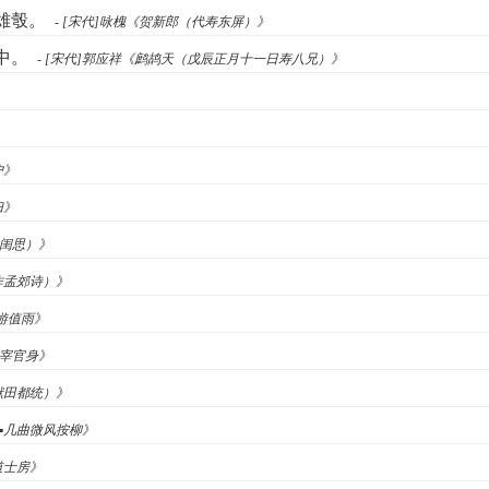
雄彀。
- [宋代]咏槐《贺新郎（代寿东屏）》
中。
- [宋代]郭应祥《鹧鸪天（戊辰正月十一日寿八兄）》
户》
归》
（闺思）》
作孟郊诗）》
春游值雨》
见宰官身》
献田都统）》
啼▪几曲微风按柳》
道士房》