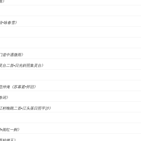
曲》
枝•咏春雪》
剑门道中遇微雨》
集灵台二首▪日光斜照集灵台》
代]范仲淹《苏幕遮•怀旧》
《春词》
《江村晚眺二首▪江头落日照平沙》
》
娇▪闹红一舸》
•苔枝缀玉》