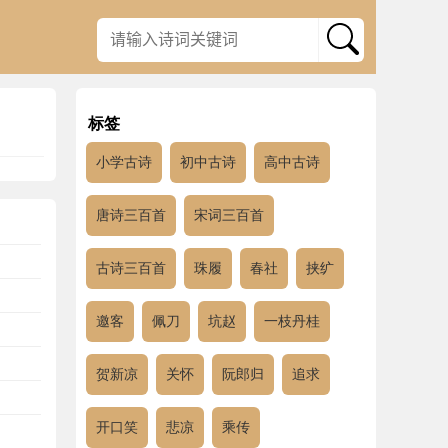
标签
小学古诗
初中古诗
高中古诗
唐诗三百首
宋词三百首
古诗三百首
珠履
春社
挟纩
邀客
佩刀
坑赵
一枝丹桂
贺新凉
关怀
阮郎归
追求
开口笑
悲凉
乘传