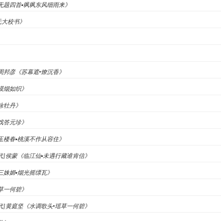
《无题四首▪飒飒东风细雨来》
元大校书》
》
》
代]周邦彦《苏幕遮•燎沉香》
漠漠烟如织》
《咏牡丹》
《戏答元珍》
《玉楼春▪桃溪不作从容住》
[宋代]侯蒙《临江仙▪未遇行藏谁肯信》
《三姝媚▪烟光摇缥瓦》
瑶草一何碧》
[宋代]黄庭坚《水调歌头•瑶草一何碧》