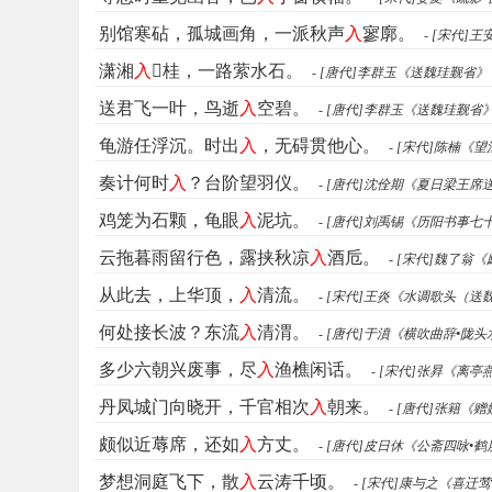
别馆寒砧，孤城画角，一派秋声
入
寥廓。
- [宋代]
潇湘
入
𤃩桂，一路萦水石。
- [唐代]李群玉《送魏珪觐省》
送君飞一叶，鸟逝
入
空碧。
- [唐代]李群玉《送魏珪觐省
龟游任浮沉。时出
入
，无碍贯他心。
- [宋代]陈楠《
奏计何时
入
？台阶望羽仪。
- [唐代]沈佺期《夏日梁王席
鸡笼为石颗，龟眼
入
泥坑。
- [唐代]刘禹锡《历阳书事七
云拖暮雨留行色，露挟秋凉
入
酒卮。
- [宋代]魏了
从此去，上华顶，
入
清流。
- [宋代]王炎《水调歌头（送
何处接长波？东流
入
清渭。
- [唐代]于濆《横吹曲辞•陇头
多少六朝兴废事，尽
入
渔樵闲话。
- [宋代]张昪《离亭
丹凤城门向晓开，千官相次
入
朝来。
- [唐代]张籍《
颇似近蓐席，还如
入
方丈。
- [唐代]皮日休《公斋四咏•鹤
梦想洞庭飞下，散
入
云涛千顷。
- [宋代]康与之《喜迁