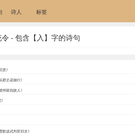
句
诗人
标签
令 - 包含【入】字的诗句
《写意》
安乐郡主花烛行》
赴虢州留别故人》
院》
白雪歌送武判官归京》