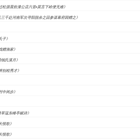
里《过松源晨炊漆公店六首▪莫言下岭便无难》
吴兵三千赴河南军次寻阳脱余之囚参谋幕府因赠之》
谁氏子》
《戏赠渔家》
•题钱氏溪月》
《醉别程秀才》
》
《村中闲步》
石埭草寇东峰亭赋诗》
《长恨歌》
《长恨歌》