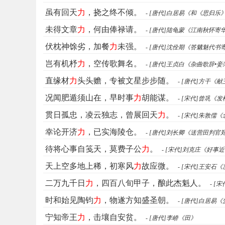
虽有回天
力
，挠之终不倾。
- [唐代]白居易《和《思归乐
未得文章
力
，何由俸禄请。
- [唐代]陆龟蒙《江南秋怀寄
伏枕神馀劣，加餐
力
未强。
- [唐代]沈佺期《答魑魅代书
岂有机杼
力
，空传歌舞名。
- [唐代]王贞白《杂曲歌辞•
直缘材
力
头头赡，专被文星步步随。
- [唐代]方干《
况闻肥遁须山在，早时事
力
胡能谋。
- [宋代]曾巩《
贯日孤忠，凌云独志，曾展回天
力
。
- [宋代]朱敦
幸论开济
力
，已实海陵仓。
- [唐代]刘长卿《送营田判
待将心事自笺天，莫费子公
力
。
- [宋代]刘克庄《好事
天上空多地上稀，初寒风
力
故应微。
- [宋代]王安石
二万九千日
力
，四百八旬甲子，酿此杰魁人。
- 
时和始见陶钧
力
，物遂方知盛圣朝。
- [唐代]白居
宁知帝王
力
，击壤自安贫。
- [唐代]李峤《田》