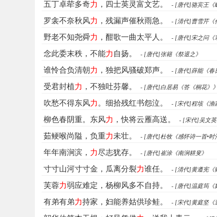
五丁卓荦多奇
力
，四士英灵富文艺。
- [唐代]骆宾王
罗衾不奈秋风
力
，残漏声催秋雨急。
- [清代]曹雪芹
野老不知尧舜
力
，酣歌一曲太平人。
- [唐代]宋之问
念此委末秩，不能
力
自扬。
- [唐代]张籍《祭退之》
谁怜合负清朝
力
，独把风骚破郑声。
- [唐代]薛能
受君封植
力
，不独吐芬馨。
- [唐代]白居易《答《桐花》
吹愁不得东风
力
。细拾残红书怨泣。
- [宋代]程垓《
柳色春阴重。东风
力
，快将云雁高送。
- [宋代]吴
茹鲠喉尚隘，负重
力
未壮。
- [唐代]杜牧《感怀诗一首•时
年年南涧滨，
力
尽志犹存。
- [唐代]崔涂《南涧耕叟》
寸寸山河寸寸金，瓜离分裂
力
谁任。
- [清代]黄遵宪
芙蓉
力
弱应难定，杨柳风多不自持。
- [唐代]温庭筠
有弟有弟
力
持家，妇能养姑供珍鲑。
- [宋代]黄庭坚