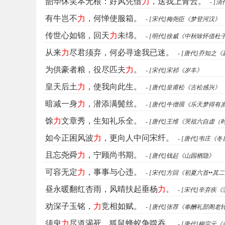
韶华休笑本无根：好风凭借
力
，送我上青云。
- 
有牛岂不
力
，何惮使服箱。
- [宋代]梅尧臣《梦登河汉》
传世心如锦，回天
力
未绵。
- [明代]徐威《中秋咏怀借
从来
力
尽君须弃，何必寻途我已迷。
- [唐代]乔知之
为供豪者粮，役尽匹夫
力
。
- [宋代]宋祁《岁丰》
皇天后土
力
，使我向此生。
- [唐代]皇甫松《古松感兴》
暗减一身
力
，潜添满鬓丝。
- [唐代]牛僧孺《乐天梦得
馀
力
文章秀，生知礼乐全。
- [唐代]王维《哭祖六自虚（
如今正困风波
力
，更向人中问宋纤。
- [唐代]韦庄
且忘尧舜
力
，宁顾尚书期。
- [唐代]钱起《山园栖隐》
可容无定
力
，事事与心违。
- [宋代]方回《初夏六首••其
昼永暖翻红杏雨，风晴扶起垂杨
力
。
- [宋代]辛弃疾
劝深子玉铭，
力
竞相如赋。
- [唐代]张荐《奉酬礼部阁
须臾
力
尽道渴死，狐鼠蜂蚁争噬吞。
- [唐代]柳宗