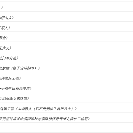
》》
华阳山人》
寄家人》
妾薄命》
献王大夫》
发松门寄介甫》
儒《念奴娇（杨子安侍郎寿）》
官郑侍御赴上都》
近•壬戌生日和居厚弟》
《次韵张氏女弟咏雪》
[宋代]魏了翁《水调歌头（刘左史光祖生日庆八十）》
易《梦得相过援琴命酒因弹秋思偶咏所怀兼寄继之待价二相府》