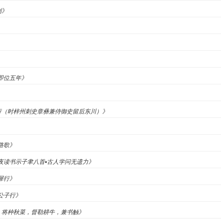
制》
子即位五年》
狩行（时梓州刺史章彝兼侍御史留后东川）》
临路歌》
《冬夜读书示子聿八首▪古人学问无遗力》
石犀行》
《公子行》
病，将种秋菜，督勒耕牛，兼书触》