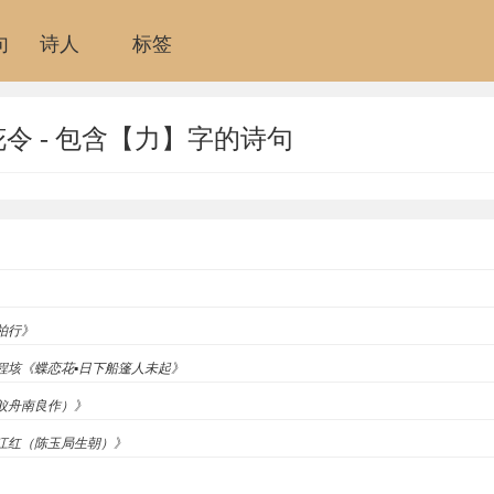
句
诗人
标签
令 - 包含【力】字的诗句
古柏行》
代]程垓《蝶恋花▪日下船篷人未起》
（舣舟南良作）》
《满江红（陈玉局生朝）》