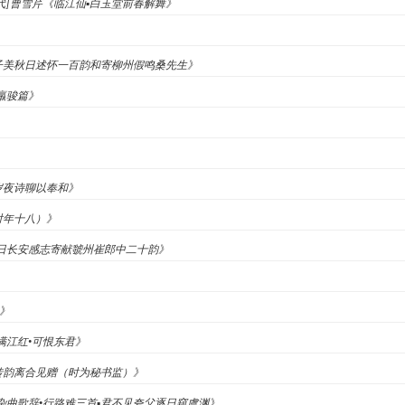
[清代]曹雪芹《临江仙▪白玉堂前春解舞》
杜子美秋日述怀一百韵和寄柳州假鸣桑先生》
《羸骏篇》
有岁夜诗聊以奉和》
时年十八）》
《冬日长安感志寄献虢州崔郎中二十韵》
二》
《满江红•可恨东君》
老转韵离合见赠（时为秘书监）》
元《杂曲歌辞•行路难三首▪君不见夸父逐日窥虞渊》