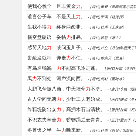
使我心貌全，且非黄金
力
。
- [唐代]朱昼《喜陈懿老示新
谁言公子车，不是天上
力
。
- [唐代]邵谒《轻薄行》
生我不得
力
，终身两酸嘶。
- [唐代]杜甫《无家别》
横空盘硬语，妥帖
力
排奡。
- [唐代]韩愈《荐士》
感荷天地
力
，或问玉川子。
- [唐代]卢仝《月蚀诗▪新天
齿疏发就种，奔走
力
不任。
- [唐代]柳宗元《觉衰》
有鸟名鸲鹆，
力
不能高飞逐走蓬。
- [唐代]杜甫《冬
禹
力
不到处，河声流向西。
- [唐代]周朴《董岭水》
大鹏飞兮振八裔，中天摧兮
力
不济。
- [唐代]李白《
古人学问无遗
力
，少壮工夫老始成。
- [宋代]陆游
终藉堤防出众
力
，高拥木石当清秋。
- [唐代]杜甫《
不识农夫辛苦
力
，骄骢蹋烂麦青青。
- [五代]孟宾于
冬菁饭之半，牛
力
晚来新。
- [唐代]杜甫《暇日小园散