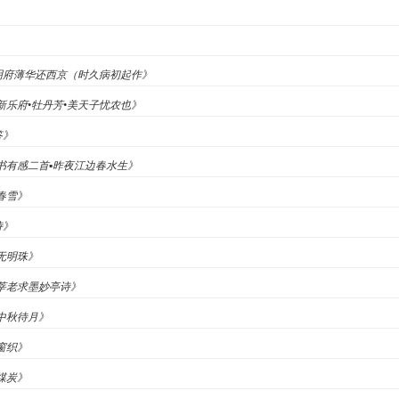
窦明府薄华还西京（时久病初起作》
《新乐府•牡丹芳•美天子忧农也》
答》
观书有感二首▪昨夜江边春水生》
《春雪》
诗》
浦无明珠》
孙莘老求墨妙亭诗》
《中秋待月》
当窗织》
咏煤炭》