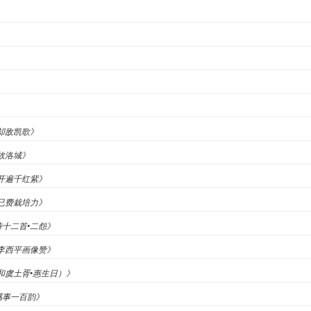
》
《却敌凯歌》
经故洛城》
▪开遍千红紫》
▪已费栽培力》
诗十二首•二怨》
《李西平画像赞》
（和虞土胥•惠生日）》
感事一百韵》