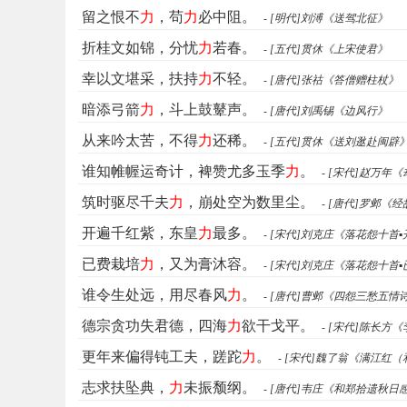
留之恨不
力
，苟
力
必中阻。
- [明代]刘溥《送驾北征》
折桂文如锦，分忧
力
若春。
- [五代]贯休《上宋使君》
幸以文堪采，扶持
力
不轻。
- [唐代]张祜《答僧赠柱杖》
暗添弓箭
力
，斗上鼓鼙声。
- [唐代]刘禹锡《边风行》
从来吟太苦，不得
力
还稀。
- [五代]贯休《送刘逖赴闽辟
谁知帷幄运奇计，裨赞尤多玉季
力
。
- [宋代]赵万年
筑时驱尽千夫
力
，崩处空为数里尘。
- [唐代]罗邺《
开遍千红紫，东皇
力
最多。
- [宋代]刘克庄《落花怨十首
已费栽培
力
，又为膏沐容。
- [宋代]刘克庄《落花怨十首
谁令生处远，用尽春风
力
。
- [唐代]曹邺《四怨三愁五情
德宗贪功失君德，四海
力
欲干戈平。
- [宋代]陈长方
更年来偏得钝工夫，蹉跎
力
。
- [宋代]魏了翁《满江红
志求扶坠典，
力
未振颓纲。
- [唐代]韦庄《和郑拾遗秋日