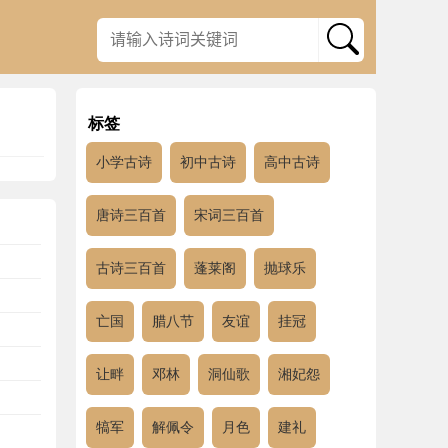
标签
小学古诗
初中古诗
高中古诗
唐诗三百首
宋词三百首
古诗三百首
蓬莱阁
抛球乐
亡国
腊八节
友谊
挂冠
让畔
邓林
洞仙歌
湘妃怨
犒军
解佩令
月色
建礼