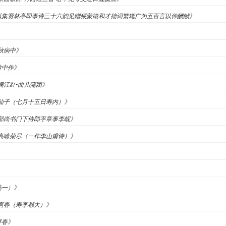
晋公以集贤林亭即事诗三十六韵见赠猥蒙徵和才拙词繁辄广为五百言以伸酬献》
晚秋病中》
途中作》
《满江红•曲几蒲团》
《天仙子（七月十五日寿内）》
•礼部尚书门下侍郎平章事李岘》
《登高咏菊尽（一作李山甫诗）》
选一）》
汉宫春（寿李都大）》
早春》