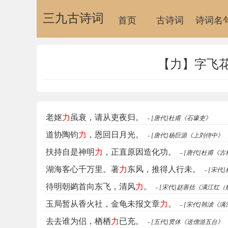
三九古诗词
首页
古诗词
诗词名
【力】字飞花
老妪
力
虽衰，请从吏夜归。
- [唐代]杜甫《石壕吏》
道协陶钧
力
，恩回日月光。
- [唐代]杨巨源《上刘侍中》
扶持自是神明
力
，正直原因造化功。
- [唐代]杜甫《
湖海客心千万里。著
力
东风，推得人行未。
- [宋
待明朝鹢首向东飞，清风
力
。
- [宋代]赵善括《满江红
玉局暂从香火社，金龟未报文章
力
。
- [宋代]韩淲
去去谁为侣，栖栖
力
已充。
- [五代]贯休《送僧游五台》