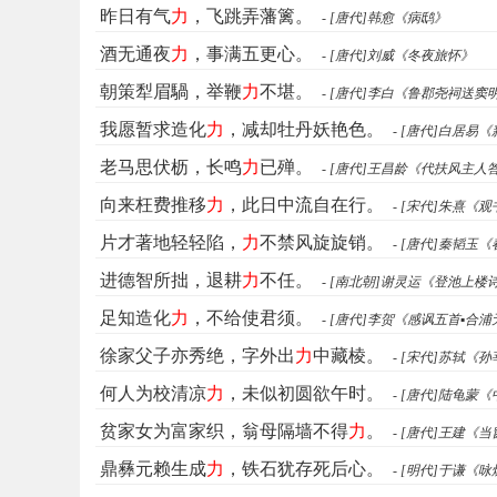
昨日有气
力
，飞跳弄藩篱。
- [唐代]韩愈《病鸱》
酒无通夜
力
，事满五更心。
- [唐代]刘威《冬夜旅怀》
朝策犁眉騧，举鞭
力
不堪。
- [唐代]李白《鲁郡尧祠送
我愿暂求造化
力
，减却牡丹妖艳色。
- [唐代]白居易
老马思伏枥，长鸣
力
已殚。
- [唐代]王昌龄《代扶风主人
向来枉费推移
力
，此日中流自在行。
- [宋代]朱熹《
片才著地轻轻陷，
力
不禁风旋旋销。
- [唐代]秦韬玉
进德智所拙，退耕
力
不任。
- [南北朝]谢灵运《登池上楼
足知造化
力
，不给使君须。
- [唐代]李贺《感讽五首▪合
徐家父子亦秀绝，字外出
力
中藏棱。
- [宋代]苏轼《
何人为校清凉
力
，未似初圆欲午时。
- [唐代]陆龟蒙
贫家女为富家织，翁母隔墙不得
力
。
- [唐代]王建《
鼎彝元赖生成
力
，铁石犹存死后心。
- [明代]于谦《