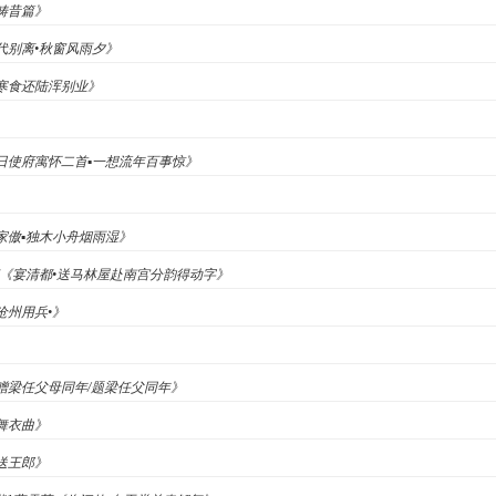
《畴昔篇》
《代别离•秋窗风雨夕》
《寒食还陆浑别业》
《春日使府寓怀二首▪一想流年百事惊》
》
渔家傲▪独木小舟烟雨湿》
文英《宴清都•送马林屋赴南宫分韵得动字》
沧州用兵•》
《赠梁任父母同年/题梁任父同年》
《舞衣曲》
《送王郎》