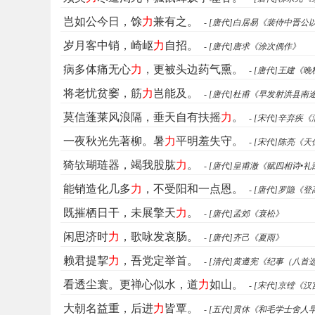
岂如公今日，馀
力
兼有之。
- [唐代]白居易《裴侍中
岁月客中销，崎岖
力
自招。
- [唐代]唐求《涂次偶作》
病多体痛无心
力
，更被头边药气熏。
- [唐代]王建《
将老忧贫窭，筋
力
岂能及。
- [唐代]杜甫《早发射洪县南
莫信蓬莱风浪隔，垂天自有扶摇
力
。
- [宋代]辛弃疾
一夜秋光先著柳。暑
力
平明羞失守。
- [宋代]陈亮
猗欤瑚琏器，竭我股肱
力
。
- [唐代]皇甫澈《赋四相诗
能销造化几多
力
，不受阳和一点恩。
- [唐代]罗隐
既摧栖日干，未展擎天
力
。
- [唐代]孟郊《衰松》
闲思济时
力
，歌咏发哀肠。
- [唐代]齐己《夏雨》
赖君提挈
力
，吾党定举首。
- [清代]黄遵宪《纪事（八首
看透尘寰。更禅心似水，道
力
如山。
- [宋代]京镗《
大朝名益重，后进
力
皆覃。
- [五代]贯休《和毛学士舍人