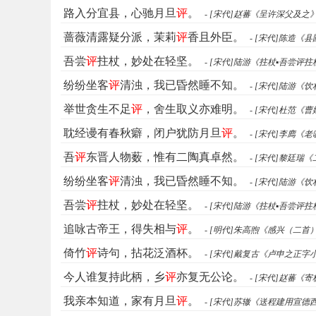
路入分宜县，心驰月旦
评
。
- [宋代]赵蕃《呈许深父及之
蔷薇清露疑分派，茉莉
评
香且外臣。
- [宋代]陈造《
吾尝
评
拄杖，妙处在轻坚。
- [宋代]陆游《拄杖▪吾尝评拄
纷纷坐客
评
清浊，我已昏然睡不知。
- [宋代]陆游《
举世贪生不足
评
，舍生取义亦难明。
- [宋代]杜范《
耽经谩有春秋癖，闭户犹防月旦
评
。
- [宋代]李廌《
吾
评
东晋人物薮，惟有二陶真卓然。
- [宋代]黎廷瑞
纷纷坐客
评
清浊，我已昏然睡不知。
- [宋代]陆游《
吾尝
评
拄杖，妙处在轻坚。
- [宋代]陆游《拄杖▪吾尝评拄
追咏古帝王，得失相与
评
。
- [明代]朱高煦《感兴（二首
倚竹
评
诗句，拈花泛酒杯。
- [宋代]戴复古《卢申之正字
今人谁复持此柄，乡
评
亦复无公论。
- [宋代]赵蕃《
我亲本知道，家有月旦
评
。
- [宋代]苏辙《送程建用宣德