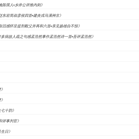
《挽陈孺人▪乡井公评推内则》
《挽赵东岩简叔彦侯四首▪建炎戎马满神京》
之《叙旧感怀呈提刑毅父并再和六首▪亲见扬雄自不惊》
主弃多病故人疏之句感孟浩然事作孟浩然诗一首▪吾评孟浩然》
》
蟹》
蟹》
夫七十韵》
赠和评事判官》
旦生日》