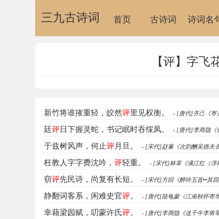
三九古诗词
首页
古诗词
诗词名
【评】字飞花
新竹将谁搉重轻，皎然
评
里见权衡。
- [唐代]齐己《
廷
评
日下握灵蛇，书记眠时吞䌽凤。
- [唐代]李商
于兹树风声，何止
评
月旦。
- [宋代]赵蕃《次韵酬吴德
枉教人字字费沈吟，
评
轻重。
- [宋代]林革《满江红
窃
评
先民诗，尚复有长短。
- [宋代]方回《醉吟五首••其
静翻词客系，闲难史官
评
。
- [唐代]陆龟蒙《江南秋怀寄
幸藉梁园赋，叨蒙许氏
评
。
- [唐代]李商隐《送千牛李