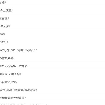
人元是》
心事已成空》
木兰花慢》
送林上舍》
吉州》
旦生日》
 [宋代]杨泽民《选官子/选冠子》
▪书盍多多读》
梁羽生《沁园春▪一剑西来》
《满江红•天壤王郎》
首▪窃尝评少陵》
 [宋代]陈著《沁园春▪旗盖运迁》
淹《依韵和提刑太博嘉雪》