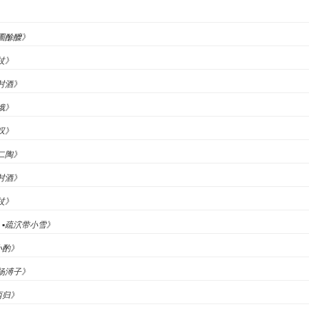
》
县圃酴醾》
杖》
饮村酒》
曹娥》
老叹》
《二陶》
饮村酒》
杖》
）▪疏泬带小雪》
小酌》
寄杨溥子》
西归》