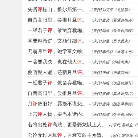
先贤
评
桂山，推尔居第一。
- [宋代]刘克庄《龙隐洞》
自昔高阳里，尝推月旦
评
。
- [宋代]虞俦《奚通直挽诗》
一经君子
评
，敛凿弃秕糒。
- [宋代]韩维《饮圣俞西轩》
学要精微讲，文须仔细
评
。
- [宋代]赵蕃《呈李思永》
乃翁月旦
评
，饱学富文翰。
- [宋代]李处权《送范才元》
一著要我决，岂在他人
评
。
- [宋代]张镃《小疾书兴》
侧听舆人诵，还新月旦
评
。
- [宋代]张栻《送李新州》
一经君子
评
，敛凿弃秕糒。
- [宋代]韩维《饮圣俞西轩》
自昔高阳里，尝推月旦
评
。
- [宋代]虞俦《奚通直挽诗》
月
评
依旧好，露挽不堪悲。
- [宋代]虞俦《挽范承事诗》
上言
评
人物，要当本诸内。
- [宋代]韩维《饮圣俞西轩》
若将出处
评
高致，更是夔龙以上人。
- [宋代]姜特立
公论无过月旦
评
，吾衰安敢主乡盟。
- [宋代]刘克庄