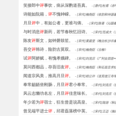
笑接郎中
评
事饮，病从深酌道吾真。
- [唐代]杜甫《
诗能如阮籍，
评
不愧钟嵘。
- [宋代]梅尧臣《依韵和仲源
月旦
评
中，有如公者，更谁与俦。
- [宋代]陈著《沁
与时消息
评
新药，若节春秋忆旧诗。
- [宋代]范成大
陈友
评
斯文，如钟磬鼓笙。
- [宋代]黄庭坚《晚泊长沙
吾交
评
韩诗，险韵古莫双。
- [宋代]梅尧臣《古柳》
试
评
阿娇赋，有愧孝娥碑。
- [宋代]刘克庄《广列女四首•
莫问西都品，存吾旧友
评
。
- [宋代]梅尧臣《和石昌言求
闻道宗风美，推高月旦
评
。
- [宋代]程公许《送宪使江寺
奉常龃龉坐刚肠，月旦
评
君小奉常。
- [宋代]刘克庄
风云志懒功名左，月旦
评
佳意味长。
- [宋代]刘克庄
年少若为
评
宿士，狂生曾是说高皇。
- [宋代]陆游《
曾见端平进士
评
，邱君磊落榜中英。
- [宋代]王迈《