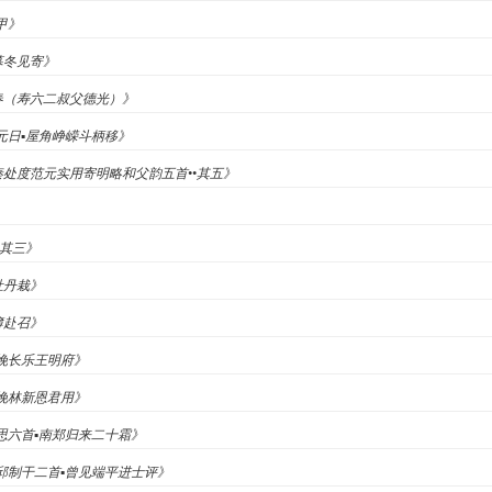
赤甲》
暮冬见寄》
园春（寿六二叔父德光）》
《元日▪屋角峥嵘斗柄移》
示秦处度范元实用寄明略和父韵五首••其五》
•其三》
牡丹栽》
簿赴召》
《挽长乐王明府》
《挽林新恩君用》
秋思六首▪南郑归来二十霜》
挽邱制干二首▪曾见端平进士评》