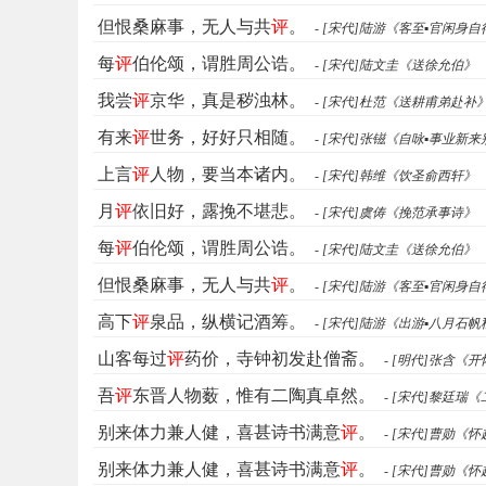
但恨桑麻事，无人与共
评
。
- [宋代]陆游《客至▪官闲身自
每
评
伯伦颂，谓胜周公诰。
- [宋代]陆文圭《送徐允伯》
我尝
评
京华，真是秽浊林。
- [宋代]杜范《送耕甫弟赴补
有来
评
世务，好好只相随。
- [宋代]张镃《自咏▪事业新来
上言
评
人物，要当本诸内。
- [宋代]韩维《饮圣俞西轩》
月
评
依旧好，露挽不堪悲。
- [宋代]虞俦《挽范承事诗》
每
评
伯伦颂，谓胜周公诰。
- [宋代]陆文圭《送徐允伯》
但恨桑麻事，无人与共
评
。
- [宋代]陆游《客至▪官闲身自
高下
评
泉品，纵横记酒筹。
- [宋代]陆游《出游▪八月石帆
山客每过
评
药价，寺钟初发赴僧斋。
- [明代]张含《
吾
评
东晋人物薮，惟有二陶真卓然。
- [宋代]黎廷瑞
别来体力兼人健，喜甚诗书满意
评
。
- [宋代]曹勋《
别来体力兼人健，喜甚诗书满意
评
。
- [宋代]曹勋《