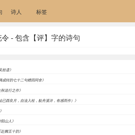
句
诗人
标签
令 - 包含【评】字的诗句
寄吴拾遗》
隐《偶成转韵七十二句赠四同舍》
夫去秋送行之作》
（淳祐已酉良月，自淦入桂，舣舟溪浒，有感而作）》
四》
华阳山人》
将军赴阙五十韵》