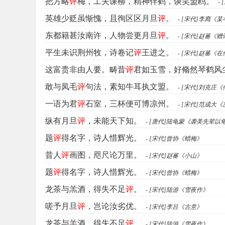
把方略
评
梅，工夫课柳，精神伴鹤，谈笑盟鸥。
-
英雄少贬虽惭愧，且徇区区月旦
评
。
- [宋代]李廌
东都籍甚汝南许，人物尝更月旦
评
。
- [宋代]赵蕃《
平生未识荆州牧，诗卷记
评
王进之。
- [宋代]赵蕃
这富贵非由人要。畴昔
评
君如玉雪，好翛然琴鹤风
敢与凤毛
评
句法，素知牛耳执文盟。
- [宋代]刘克
一语为君
评
石室，三杯便可博凉州。
- [宋代]范成
纵有月旦
评
，未能天下知。
- [唐代]陆龟蒙《袭美先
题
评
得名字，诗人惜辉光。
- [宋代]曾协《蜡梅》
昔人
评
画图，咫尺论万里。
- [宋代]赵蕃《小山》
题
评
得名字，诗人惜辉光。
- [宋代]曾协《蜡梅》
龙茶与羔酒，得失不足
评
。
- [宋代]陆游《雪夜作》
嗟予月旦
评
，岂论汝劣优。
- [宋代]李吕《古意》
龙茶与羔酒，得失不足
评
。
- [宋代]陆游《雪夜作》