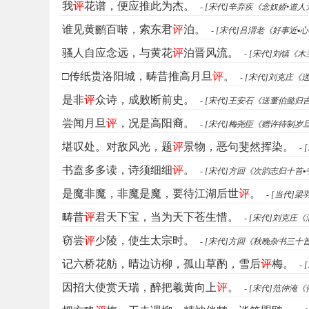
我
评
花谱，便应推此为杰。
- [宋代]辛弃疾《念奴娇•道
谁见黄鹂百啭，索东君
评
泊。
- [宋代]吕渭老《好事近▪
骚人自应念远，与黄花
评
泊晋风流。
- [宋代]刘镇《
□传纸贵洛阳城，畴昔推高月旦
评
。
- [宋代]刘克庄《
是非
评
众诗，成败断前史。
- [宋代]王安石《送董伯懿归
尝闻月旦
评
，况是高阳裔。
- [宋代]梅尧臣《赠许待制岁
堪叹处。对敌风光，题
评
景物，恶句斐然挥染。
-
书盍多多读，诗须细细
评
。
- [宋代]方回《次韵志归十首
是魔非魔，非魔是魔，要待江湖后世
评
。
- [当代]
畴昔
评
君天下宝，当为天下苍生惜。
- [宋代]刘克庄
窃尝
评
少陵，使生太宗时。
- [宋代]方回《秋晚杂书三十
记六桥花舫，晴边访柳，孤山草酌，雪后
评
梅。
-
因招大使赏天瑞，醉把羲黄向上
评
。
- [宋代]范仲