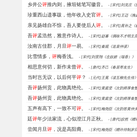
乡井公
评
推内则，掖垣铭笔写徽音。
- [宋代]刘克庄
珍重西山遗事跋，他年收入史官
评
。
- [宋代]王迈
亲见扬雄自不惊，吾人要使后人
评
。
- [宋代]晁补
吾
评
孟浩然，雅意作诗人。
- [宋代]赵蕃《偶咏不才明
汝南古佳郡，月旦
评
一易。
- [宋代]秦观《送裴仲谟》
比雪情多，
评
梅香浅。
- [宋代]刘景翔《念奴娇（瑞香）》
相思意何切，新作未曾
评
。
- [唐代]齐己《春居寄友生》
当时岂无议，以后何平
评
？
- [元代]王冕《读五柳先生传
吾
评
扬州贡，此物真绝伦。
- [宋代]黄庭坚《次韵师厚食
吾
评
扬州贡，此物真绝伦。
- [宋代]黄庭坚《次韵师厚食
五声有高下，一致不可
评
。
- [宋代]梅尧臣《次韵答黄仲
廷
评
年少法家流，心似澄江月正秋。
- [唐代]皎然《
尝闻月旦
评
，况是高阳裔。
- [宋代]梅尧臣《赠许待制岁