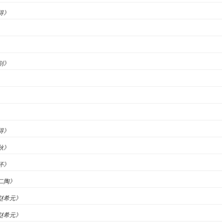
得》
》
别》
得》
秋》
开怀》
《二陶》
怀赵希元》
怀赵希元》