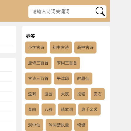
标签
小学古诗
初中古诗
高中古诗
唐诗三百首
宋词三百首
古诗三百首
平津邸
醉思仙
鸾鹤
游园
大夜
投辖
安石
巢由
八骏
踏歌词
典千金裘
洞中仙
吟同楚执圭
镆铘