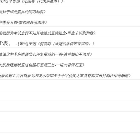
 [宋代]李曾伯《沁园春（代为亲庭寿）》
《某与鲜于绰元勋共约同习制科》
赠许季升五首▪东都籍甚汝南许》
《在伯教授为考试之行不知其地漫成五诗送之▪平生未识荆州牧》
尘表。
- [宋代]王迈《贺新郎（送赵伯泳侍郎守温陵）》
庄《傅谏议和予所赠傅监仓诗复用前韵一首▪谏草如山不论兵》
大《次韵徐廷献机宜送自酿石室酒三首▪一语为君评石室》
辈以龟蒙所献五百言既蒙见和复示荣唱至于千字提奖之重蔑有称实再抒鄙怀用伸酬谢》