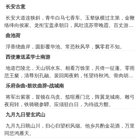
长安古意
长安大道连狭斜，青牛白马七香车。玉辇纵横过主第，金鞭
络绎向侯家。龙衔宝盖承朝日，凤吐流苏带晚霞。百丈游丝
争绕树，一群娇鸟共啼花。啼花戏蝶千门侧，碧树银台万种
曲池荷
色。复道交窗作合欢，双阙连甍垂凤翼。梁家画阁天中起，
浮香绕曲岸，圆影覆华池。常恐秋风早，飘零君不知。
汉帝金茎云外直。楼前相望不相知，陌上相逢讵相识。借问
吹箫向紫烟，曾经学舞度芳年。得成比目何辞死，愿作鸳鸯
西使兼送孟学士南游
不羡仙。比目鸳鸯真可羡，双去双来君不见。生憎帐额绣孤
地道巴陵北，天山弱水东。相看万馀里，共倚一征蓬。零雨
鸾，好取门帘帖双燕。双燕双飞绕画梁，罗帏翠被郁金香。
悲王粲，清尊别孔融。裴回闻夜鹤，怅望待秋鸿。骨肉胡秦
片片行云著蝉鬓，纤纤初月上鸦黄。鸦黄粉白车中出，含娇
外，风尘关塞中。唯馀剑锋在，耿耿气成虹。
含态情非一。妖童宝马铁连钱，娼妇盘龙金屈膝。御史府中
乐府杂曲•鼓吹曲辞•战城南
乌夜啼，廷尉门前雀欲栖。隐隐朱城临玉道，遥遥翠幰没金
将军出紫塞，冒顿在乌贪。笳喧雁门北，阵翼龙城南。雕弓
堤。挟弹飞鹰杜陵北，探丸借客渭桥西。俱邀侠客芙蓉剑，
夜宛转，铁骑晓参驔。应须驻白日，为待战方酣。
共宿娼家桃李蹊。娼家日暮紫罗裙，清歌一啭口氛氲。北堂
夜夜人如月，南陌朝朝骑似云。南陌北堂连北里，五剧三条
九月九日登玄武山
控三市。弱柳青槐拂地垂，佳气红尘暗天起。汉代金吾千骑
九月九日眺山川，归心归望积风烟。他乡共酌金花酒，万里
来，翡翠屠苏鹦鹉杯。罗襦宝带为君解，燕歌赵舞为君开。
同悲鸿雁天。
别有豪华称将相，转日回天不相让。意气由来排灌夫，专权