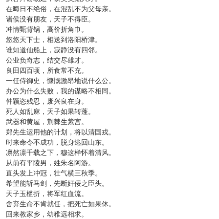
在晦日不绝俗，在混乱不为父母亲。
诸侯没有朋友，天子不得臣。
冲情甄背锅，高价折角巾。
悠悠天下士，相送到洛阳桥津。
谁知道仙船上，寂静没有四邻。
公业负奇志，结交尽雄才。
良田四百顷，所食常不充。
一任侍御史，慷慨激昂地说什么公。
办公为什么失败，我的谋略不相同。
仲颖恣残忍，废兴良在身。
死人如乱麻，天子如果转蓬。
武器和黄屋，荆棘生紫宫。
郑先生运用他的计划，将以清国戎。
时来命令不成功，脱身逃回山东。
凛然凛千载之下，穆这样怀着清风。
从前有平陵男，姓朱名阿游。
直头发上冲冠，壮气横三秋季。
希望能斩马剑，先断奸佞之臣头。
天子玉槛折，将军红血流。
舍弃生命不肯就任，把死亡如果休。
回来教家乡，幼稚远相求。