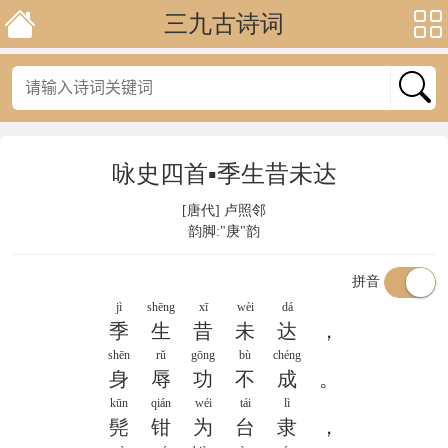
三九古诗词
咏史四首▪季生昔未达
[唐代]
卢照邻
韵脚:"庚"韵
拼音
jì
shēng
xī
wèi
dá
季
生
昔
未
达
，
shēn
rǔ
gōng
bù
chéng
身
辱
功
不
成
。
kūn
qián
wéi
tái
lì
髡
钳
为
台
隶
，