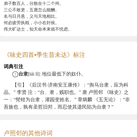
弟子数百人，分散在十二个州。
三公不敢吏，五鹿怎么能酬。
名与日月悬，义与天地相比。
何必疲劳执戟，小小在封侯。
伟大旷达士，知天命本来就不忧虑。
《咏史四首▪季生昔未达》标注
词典引注
台隶
[tái lì]: 地位最低下的奴仆。
1
【引】《后汉书·济南安王康传》：“舆马台隶，应为科
品。” 李贤 注：“台、隶，贱职也。” 唐 卢照邻 《咏史》之
一：“髡钳为台隶，灌园变姓名。” 章炳麟 《五无论》：“非
吾族也，孰有圣哲旧邦，而忍使其遗民陷为台隶？”
卢照邻的其他诗词