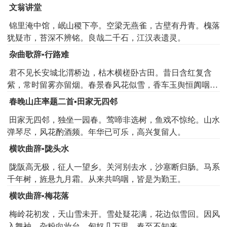
文翁讲堂
判不容萧相。专权意气本豪雄，青虬紫燕坐春风。自言歌舞
长千载，自谓骄奢凌五公。节物风光不相待，桑田碧海须臾
锦里淹中馆，岷山稷下亭。空梁无燕雀，古壁有丹青。槐落
改。昔时金阶白玉堂，即今唯见青松在。寂寂寥寥扬子居，
犹疑市，苔深不辨铭。良哉二千石，江汉表遗灵。
年年岁岁一床书。独有南山桂花发，飞来飞去袭人裾。
杂曲歌辞•行路难
君不见长安城北渭桥边，枯木横槎卧古田。昔日含红复含
紫，常时留雾亦留烟。春景春风花似雪，香车玉舆恒阗咽。
若个游人不竞攀，若个娼家不来折。娼家宝袜蛟龙帔，公子
春晚山庄率题二首▪田家无四邻
银鞍千万骑。黄莺一一向花娇，青鸟双双将子戏。千尺长条
田家无四邻，独坐一园春。莺啼非选树，鱼戏不惊纶。山水
百尺枝，月桂星榆相蔽亏。珊瑚叶上鸳鸯鸟，凤皇巢里雏鹓
弹琴尽，风花酌酒频。年华已可乐，高兴复留人。
儿。巢倾枝折凤归去，条枯叶落任风吹。一朝零落无人问，
万古摧残君讵知。人生贵贱无终始，倏忽须臾难久恃。谁家
横吹曲辞•陇头水
能驻西山日，谁家能堰东流水。汉家陵树满秦川，行来行去
陇阪高无极，征人一望乡。关河别去水，沙塞断归肠。马系
尽哀怜。自昔公卿二千石，咸拟荣华一万年。不见朱唇将白
千年树，旌悬九月霜。从来共呜咽，皆是为勤王。
貌，唯闻素棘与黄泉。金貂有时换美酒，玉麈但摇莫计钱。
寄言坐客神仙署，一生一死交情处。苍龙阙下君不来，白鹤
横吹曲辞•梅花落
山前我应去。云间海上邈难期，赤心会合在何时。但愿尧年
梅岭花初发，天山雪未开。雪处疑花满，花边似雪回。因风
一百万，长作巢由也不辞。
入舞袖，杂粉向妆台。匈奴几万里，春至不知来。