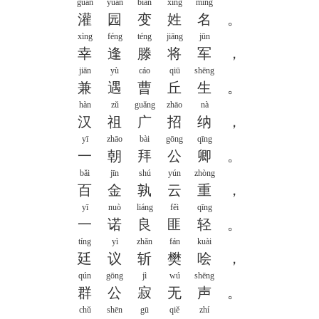
guàn
yuán
biàn
xìng
míng
灌
园
变
姓
名
。
xìng
féng
téng
jiāng
jūn
幸
逢
滕
将
军
，
jiān
yù
cáo
qiū
shēng
兼
遇
曹
丘
生
。
hàn
zǔ
guǎng
zhāo
nà
汉
祖
广
招
纳
，
yī
zhāo
bài
gōng
qīng
一
朝
拜
公
卿
。
bǎi
jīn
shú
yún
zhòng
百
金
孰
云
重
，
yī
nuò
liáng
fěi
qīng
一
诺
良
匪
轻
。
tíng
yì
zhǎn
fán
kuài
廷
议
斩
樊
哙
，
qún
gōng
jì
wú
shēng
群
公
寂
无
声
。
chǔ
shēn
gū
qiě
zhí