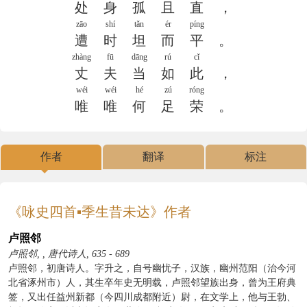
处
身
孤
且
直
，
zāo
shí
tǎn
ér
píng
遭
时
坦
而
平
。
zhàng
fū
dāng
rú
cǐ
丈
夫
当
如
此
，
wéi
wéi
hé
zú
róng
唯
唯
何
足
荣
。
作者
翻译
标注
《咏史四首▪季生昔未达》作者
卢照邻
卢照邻, , 唐代诗人, 635 - 689
卢照邻，初唐诗人。字升之，自号幽忧子，汉族，幽州范阳（治今河
北省涿州市）人，其生卒年史无明载，卢照邻望族出身，曾为王府典
签，又出任益州新都（今四川成都附近）尉，在文学上，他与王勃、