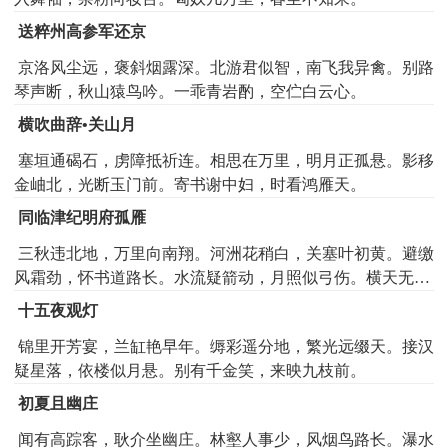
送粹州高参军还京
京洛风尘远，褒斜烟露深。北游君似智，南飞我异禽。别路
琴声断，秋山猿鸟吟。一乖青岩酌，空伫白云心。
横吹曲辞•关山月
塞垣通碣石，虏障抵祈连。相思在万里，明月正孤悬。影移
金岫北，光断玉门前。寄书谢中妇，时看鸿雁天。
同临津纪明府孤雁
三秋违北地，万里向南翔。河洲花稍白，关塞叶初黄。避缴
风霜劲，怀书道路长。水流疑箭动，月照似弓伤。横天无有
阵，度海不成行。会刷能鸣羽，还赴上林乡。
十五夜观灯
锦里开芳宴，兰缸艳早年。缛彩遥分地，繁光远缀天。接汉
疑星落，依楼似月悬。别有千金笑，来映九枝前。
初夏且幽庄
闻有高踪客，耿介坐幽庄。林壑人事少，风烟鸟路长。瀑水