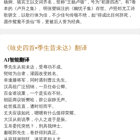
杨炯、骆宾王以文词齐名，世称“王杨卢骆”，号为“初唐四杰”。有7卷
本的《卢升之集》、明张燮辑注的《幽忧子集》存世。卢照邻尤工诗
歌骈文，以歌行体为佳，不少佳句传颂不绝，如“得成比目何辞死，
愿作鸳鸯不羡仙”等，更被后人誉为经典。
《咏史四首▪季生昔未达》翻译
AI智能翻译
季先生从前未达，受辱功不成。
髡钳为台隶，灌园改变姓名。
幸逢滕将军，同时遇到曹丘先生。
汉高祖广泛招纳，一旦任命公卿。
百金谁说重，一个是实在不轻。
朝廷商议斩樊哙，群公寂静无声。
处世孤且直，遭时坦而平。
丈夫应该如此，嗯嗯有什么值得荣耀。
大汉从前说季，小人之道于是振。
玉帛委托突然？，刑具我绅士。
邈呢郭先生，卷舒得到真正。
从容拜谢朝廷，谈笑奖励人才。