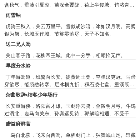
含秋气，垂藤引夏凉。苗深全覆陇，荷上半侵塘。钓渚青凫
没，村田白鹭翔。知君振奇藻，还嗣海隅芳。
雨雪铀
虏骑三秋入，关云万里平。雪似胡沙暗，冰如汉月明。高阙
银为阙，长城玉作城。节旄零落尽，天子不知名。
送二兄人蜀
关山客子路，花柳帝王城。此中一分手，相顾怜无声。
早度分水岭
丁年游蜀道，班鬓向长安。徒费周王粟，空弹汉吏冠。马蹄
穿欲尽，貂裘敝转寒。层冰横九折，积石凌七盘。重溪既下
漱，峻峰亦上干。陇头闻戍鼓，岭外咽飞湍。瑟瑟松风急，
杂曲歌辞•结客少年场行
苍苍山月团。传语后来者，斯路诚独难。
长安重游侠，洛阳富才雄。玉剑浮云骑，金鞍明月弓。斗鸡
过渭北，走马向关东。孙宾遥见待，郭解暗相通。不受千金
爵，谁论万里功。将军下天上，虏骑入云中。烽火夜似月，
赠益府群官
兵气晓成虹。横行徇知己，负羽远从戎。龙旌昏朔雾，鸟阵
一鸟自北燕，飞来向西蜀。单栖剑门上，独舞岷山足。昂藏
卷寒风。追奔瀚海咽，战罢阴山空。归来谢天子，何如马上