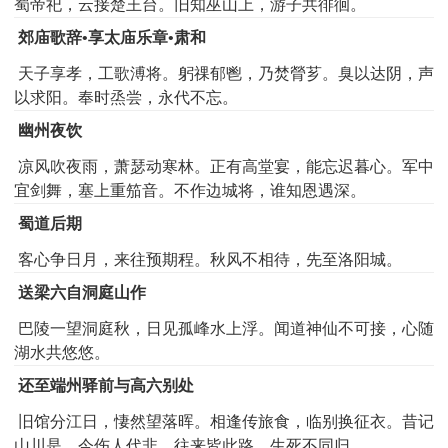
蜀帝祀，云接楚王台。旧知巫山上，游子共徘徊。
郊庙歌辞•享太庙乐章•肃和
天子享孝，工歌溥将。躬祼郁鬯，乃焚膋芗。臭以达阴，声
以求阳。奉时烝尝，永代不忘。
幽州夜饮
凉风吹夜雨，萧瑟动寒林。正有高堂宴，能忘迟暮心。军中
宜剑舞，塞上重笳音。不作边城将，谁知恩遇深。
蜀道后期
客心争日月，来往预期程。秋风不相待，先至洛阳城。
送梁六自洞庭山作
巴陵一望洞庭秋，日见孤峰水上浮。闻道神仙不可接，心随
湖水共悠悠。
还至端州驿前与高六别处
旧馆分江日，悽然望落晖。相逢传旅食，临别换征衣。昔记
山川是，今伤人代非。往来皆此路，生死不同归。