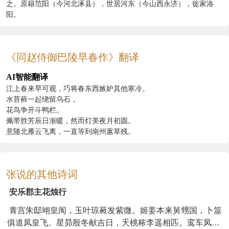
之。原籍范阳（今河北涿县），世居河东（今山西永济），徙家洛
阳。
《同赵侍御巴陵早春作》翻译
AI智能翻译
江上春来早可观，巧将春东西嫉妒其他寒冷。
水苔藓一起绕留乌石，
花鸟争开斗鸭栏。
佩带胜芳辰日渐暖，然而灯美夜月初圆。
意随北雁云飞离，一直等到南州蕙草残。
张说的其他诗词
安乐郡主花烛行
青宫朱邸翊皇闱，玉叶琼蕤发紫微。姬姜本来舅甥国，卜筮
俱道凤皇飞。星昴殷冬献吉日，夭桃秾李遥相匹。鸾车凤传