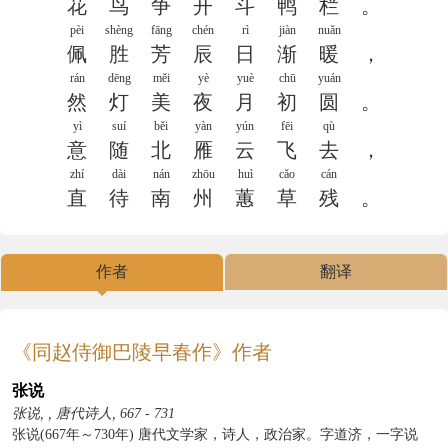
花
鸟
争
开
斗
鸭
栏
。
pèi
shèng
fāng
chén
rì
jiàn
nuǎn
佩
胜
芳
辰
日
渐
暖
，
rán
dēng
měi
yè
yuè
chū
yuán
然
灯
美
夜
月
初
圆
。
yì
suí
běi
yàn
yún
fēi
qù
意
随
北
雁
云
飞
去
，
zhí
dài
nán
zhōu
huì
cǎo
cán
直
待
南
州
蕙
草
残
。
作者
翻译
《同赵侍御巴陵早春作》作者
张说
张说, , 唐代诗人, 667 - 731
张说(667年～730年) 唐代文学家，诗人，政治家。字道济，一字说