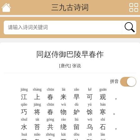
三九古诗词
同赵侍御巴陵早春作
[唐代]
张说
拼音
jiāng
shàng
chūn
lái
zǎo
kě
guān
江
上
春
来
早
可
观
，
qiǎo
jiāng
chūn
wù
dù
yú
hán
巧
将
春
物
妒
馀
寒
。
shuǐ
tái
gòng
rào
liú
wū
shí
水
苔
共
绕
留
乌
石
，
huā
niǎo
zhēng
kāi
dǒu
yā
lán