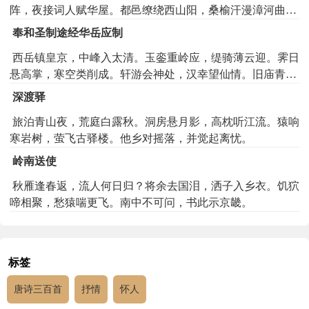
阵，夜接词人赋华屋。都邑缭绕西山阳，桑榆汗漫漳河曲。
城郭为虚人代改，但有西园明月在。邺傍高冢多贵臣，娥眉
奉和圣制途经华岳应制
𥊑睩共灰尘。试上铜台歌舞处，唯有秋风愁杀人。
西岳镇皇京，中峰入太清。玉銮重岭应，缇骑薄云迎。霁日
悬高掌，寒空类削成。轩游会神处，汉幸望仙情。旧庙青林
古，新碑绿字生。群臣愿封岱，还驾勒鸿名。
深渡驿
旅泊青山夜，荒庭白露秋。洞房悬月影，高枕听江流。猿响
寒岩树，萤飞古驿楼。他乡对摇落，并觉起离忧。
岭南送使
秋雁逢春返，流人何日归？将余去国泪，洒子入乡衣。饥狖
啼相聚，愁猿喘更飞。南中不可问，书此示京畿。
标签
唐诗三百首
抒情
怀人