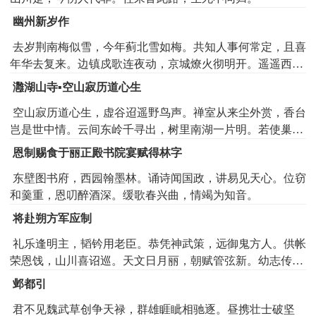
幽州新岁作
去岁荆南梅似雪，今年蓟北雪如梅。共知人事何常定，且喜
年华去复来。边镇戍歌连夜动，京城燎火彻明开。遥遥西向
长安日，愿上南山寿一杯。
灉湖山寺▪空山寂历道心生
空山寂历道心生，虚谷迢遥野鸟声。禅室从来尘外赏，香台
岂是世中情。云间东岭千寻出，树里南湖一片明。若使巢由
知此意，不将萝薜易簪缨。
恩制赐食于丽正殿书院宴赋得林字
东壁图书府，西园翰墨林。诵诗闻国政，讲易见天心。位窃
和羹重，恩叨醉酒深。缓歌春兴曲，情竭为知音。
将赴朔方军应制
礼乐逢明主，韬钤用老臣。恭凭神武策，远御鬼方人。供帐
荣恩饯，山川喜诏巡。天文日月丽，朝赋管弦新。幼志传三
略，衰材谢六钧。胆由忠作伴，心固道为邻。汉保河南地，
邺都引
胡清塞北尘。连年大军后，不日小康辰。剑舞轻离别，歌酣
君不见魏武草创争天禄，群雄睚眦相驰逐。昼携壮士破坚
忘苦辛。从来思博望，许国不谋身。