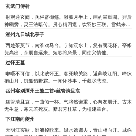
王子来，龙楼月殿天孙出。平台火树连上阳，紫炬红轮十二
玄武门侍射
行。丹炉飞铁驰炎焰，炎霞烁电吐明光。绿軿绀幰纷如雾，
射观通玄阙，兵栏辟御筵。雕弧月半上，画的晕重圆。羿后
节鼓清笳前启路。城隅靡靡稍东还，桥上鳞鳞转南渡。五方
神幽赞，灵王法暗传。贯心精四返，饮羽妙三联。雪鹤来衔
观者聚中京，四合尘烟涨洛城。商女香车珠结网，天人宝马
箭，星麟下集弦。一逢军宴洽，万庆武功宣。
玉繁缨。百壶渌酒千斤肉，大道连延障锦轴。先祝圣人寿万
湘州九日城北亭子
年，复祷宜家承百禄。珊瑚刻盘青玉尊，因之假道入梁园。
西楚茱萸节，南淮戏马台。宁知沅水上，复有菊花杯。亭帐
梁园山竹凝云汉，仰望高楼在天半。翠幕兰堂苏合薰，珠帘
凭高出，亲朋自远来。短歌将急景，同使兴情催。
挂户水波纹。别起芙蓉织成帐，金镂鸳鸯两相向。罽茵饰地
承雕履，花烛分阶移锦帐。织女西垂隐烛台，双童连缕合欢
过怀王墓
杯。蔼蔼绮庭嫔从列，娥娥红粉扇中开。黄金两印双花绶，
咿嚘不可信，以此败怀王。客死峣关路，返葬岐江阳。啼狖
富贵婚姻古无有。清歌棠棣美王姬，流化邦人正夫妇。
抱山月，饥狐猎野霜。一闻怀沙事，千载尽悲凉。
岳州宴别潭州王熊二首▪丝管清且哀
丝管清且哀，一曲倾一杯。气将然诺重，心向友朋开。古木
无生意，寒云若死灰。赠君芳杜草，为植建章台。
下江南向夔州
天明江雾歇，洲浦棹歌来。绿水逶迤去，青山相向开。城临