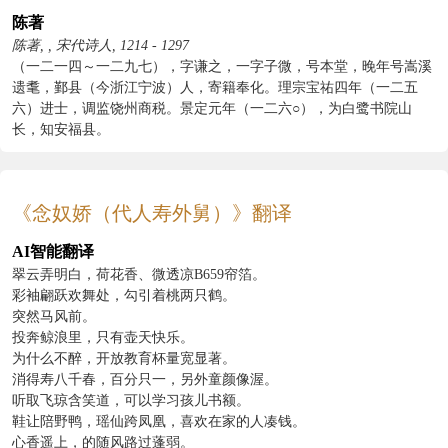
陈著
陈著, , 宋代诗人, 1214 - 1297
（一二一四～一二九七），字谦之，一字子微，号本堂，晚年号嵩溪
遗耄，鄞县（今浙江宁波）人，寄籍奉化。理宗宝祐四年（一二五
六）进士，调监饶州商税。景定元年（一二六○），为白鹭书院山
长，知安福县。
《念奴娇（代人寿外舅）》翻译
AI智能翻译
翠云弄明白，荷花香、微透凉B659帘箔。
彩袖翩跃欢舞处，勾引着桃两只鹤。
突然马风前。
投奔鲸浪里，只有壶天快乐。
为什么不醉，开放教育杯量宽显著。
消得寿八千春，百分只一，另外童颜像渥。
听取飞琼含笑道，可以学习孩儿书额。
鞋让陪野鸭，瑶仙跨凤凰，喜欢在家的人凑钱。
心香遥上，的随风路过蓬弱。