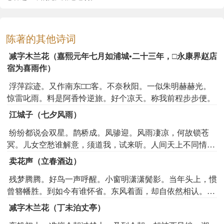
陈著的其他诗词
减字木兰花（嘉熙元年七月如浦城•二十三年，□永康界赵店
宿为喜雨作）
浮萍踪迹。又作南东□□客。不奈秋阳。一似朱明赫赫光。
惊雷叱雨。料是阿香怜逆旅。好个凉天。称我前程步步便。
江城子（七夕风雨）
纷纷都说会双星。鹊桥成。凤骖迎。风雨凄凉，何故锁苍
冥。儿女空愁谁解意，须道我，试来听。人间天上不同情。
最无凭。是柔盟。应怪痴人，虚妄做浮生。正值楼台多簇
卖花声（立春酒边）
燕，教没兴，不开晴。
残梦腾腾。好鸟一声呼醒。小窗明潇潇鬓影。当年头上，惯
曾簪幡胜。到如今有谁怀省。东风着面，却自依然相认。哄
痴儿忺声弄景。盘蔬杯酒，强教人欢领。也微酣带些春兴。
减字木兰花（丁未泊丈亭）