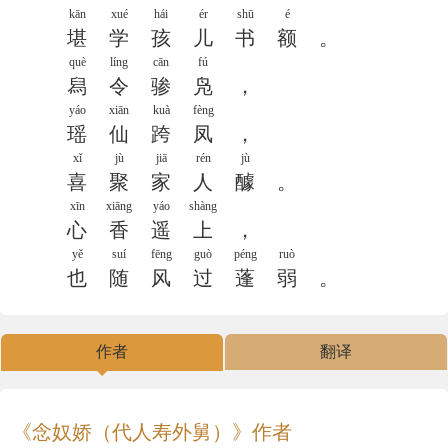
kān
xué
hái
ér
shū
é
堪
学
孩
儿
书
额
。
què
líng
cān
fú
舄
令
骖
凫
，
yáo
xiān
kuà
fèng
瑶
仙
跨
凤
，
xǐ
jù
jiā
rén
jù
喜
聚
家
人
醵
。
xīn
xiāng
yáo
shàng
心
香
遥
上
，
yě
suí
fēng
guò
péng
ruò
也
随
风
过
蓬
弱
。
作者
翻译
《念奴娇（代人寿外舅）》作者