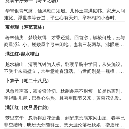
霓裳中序第一（寿王之朝）
试冷看重门外如何，恁得似，壶中羽衣尘表。
华胄银青气脉，仙风斑白须眉。儿孙玉雪满庭帏。家庆人间
难比。浮世事等云过，平生心有天知。举杯相约小春时。岁
岁梅花里醉。
宝鼎现（寿范著林）
著林仙叟，梦境炊得，才香还觉。回首渺，觚棱何处，云与
商量浮计小。矮矮屋半弓来闲地，也着三花两草。沸眼底鞭
风笠雨，不满茶边一笑。寿骨奇耸神清峭。散人装游戏尘
满江红▪越水稽山
表。帘昼永长留雅伴，吟唾宽飞潇洒料。最好是瑟和琴同
越水稽山，清明气钟为人极。彯缨早胸中学问，从头施设。
调，眉里相看耐老。更绿草孙枝可意，谱得家传较早。争指
不受尘来霜壁立，常生意处春流活。与世间别是一规模，师
画额儿儿，欢祝处荷薰吹晓。记兰汤初试，当日风光又到。
夔契。仙岛上，分风月。苍梧下，怀冰雪。更双亲犹是，朱
拚醵饮任金樽倒。醉把羲娥傲。算万事都是空花，雪柏霜松
卜算子（嘲二十八兄）
颜时节。勋业要从青鬓上，乾坤如许丹山折。看凤衔芝诏下
镇好。
风急雁声高，露冷蛩吟切。枕剩衾寒不耐烦，长是伤离别。
层霄，朝金阙。
望得眼儿穿，巴得心头热。且喜重阳节又来，黄菊花先发。
满江红（次吕居仁韵）
梦里京华，忽听得庭花遗曲。到醒来愁满东风山屋。春事已
非空结绮，晓班无分随群玉。想天涯沦落杜秋娘，攒眉绿。