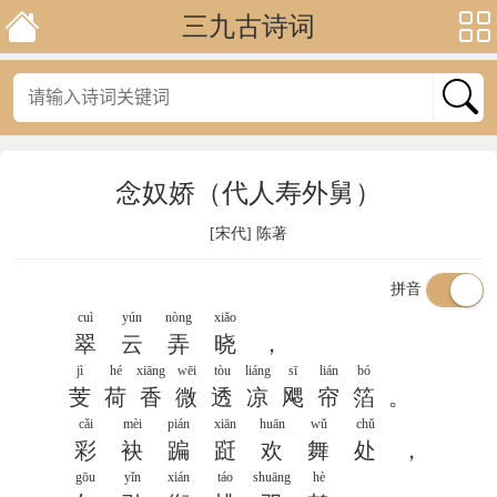
三九古诗词
念奴娇（代人寿外舅）
[宋代]
陈著
拼音
cuì
yún
nòng
xiǎo
翠
云
弄
晓
，
jì
hé
xiāng
wēi
tòu
liáng
sī
lián
bó
芰
荷
香
微
透
凉
飔
帘
箔
。
cǎi
mèi
pián
xiān
huān
wǔ
chǔ
彩
袂
蹁
跹
欢
舞
处
，
gōu
yǐn
xián
táo
shuāng
hè