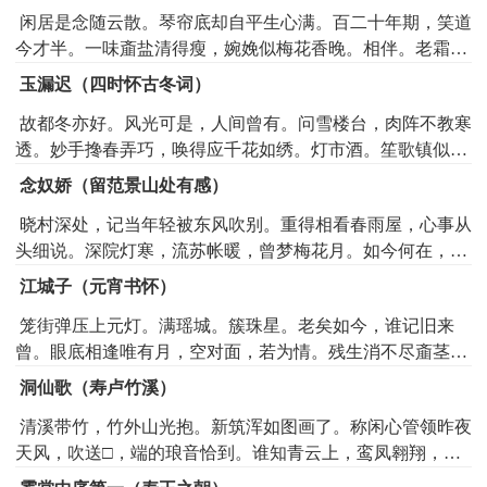
闲居是念随云散。琴帘底却自平生心满。百二十年期，笑道
今才半。一味齑盐清得瘦，婉娩似梅花香晚。相伴。老霜松
宁耐，溪山寒惯。探借十日前春，小杯盘也做寿筵模范。绕
玉漏迟（四时怀古冬词）
膝舞斑衣，有酒从他劝。但任真来浑是处，梦不到笙歌瑶
故都冬亦好。风光可是，人间曾有。问雪楼台，肉阵不教寒
燕。双健。任旁人播尽，风流眉案。
透。妙手搀春弄巧，唤得应千花如绣。灯市酒。笙歌镇似，
元宵时候。见说是时事都新，但破冻潮声，去来依旧。老梦
念奴娇（留范景山处有感）
无情，不到六桥风柳。回首孤山好景，倩人问梅花安否。应
晓村深处，记当年轻被东风吹别。重得相看春雨屋，心事从
自瘦。霜雪可能僝僽。
头细说。深院灯寒，流苏帐暖，曾梦梅花月。如今何在，消
凝分付啼鴂。亭馆飞入腥烟，残香惟有，数朵酴醾雪。旧燕
江城子（元宵书怀）
寻巢来又去，也觉双飞声咽。泛梗生涯，空花世界，且做杯
笼街弹压上元灯。满瑶城。簇珠星。老矣如今，谁记旧来
中活。可人兰玉，风光还有时节。
曾。眼底相逢唯有月，空对面，若为情。残生消不尽齑茎。
瘦棱棱。困腾腾。扶起眉间，杯酒酹寒檠。也为风光陪一
洞仙歌（寿卢竹溪）
笑，心下事，梦中惊。
清溪带竹，竹外山光抱。新筑浑如图画了。称闲心管领昨夜
天风，吹送□，端的琅音恰到。谁知青云上，鸾凤翱翔，曾
把功名试多少。到如今梦觉，佩著飞霞，浑家问玉芝瑶草。