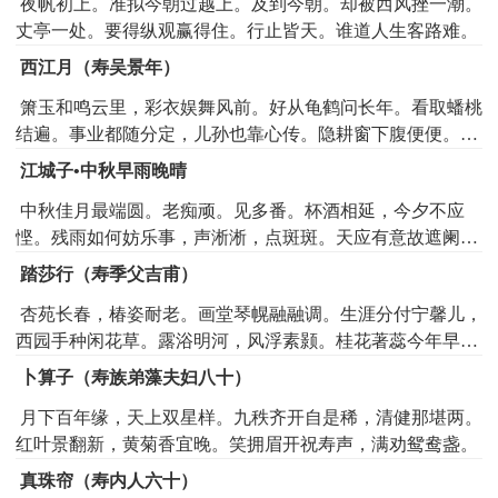
夜帆初上。准拟今朝过越上。及到今朝。却被西风挫一潮。
丈亭一处。要得纵观赢得住。行止皆天。谁道人生客路难。
西江月（寿吴景年）
箫玉和鸣云里，彩衣娱舞风前。好从龟鹤问长年。看取蟠桃
结遍。事业都随分定，儿孙也靠心传。隐耕窗下腹便便。相
去神仙不远。
江城子•中秋早雨晚晴
中秋佳月最端圆。老痴顽。见多番。杯酒相延，今夕不应
悭。残雨如何妨乐事，声淅淅，点斑斑。天应有意故遮阑。
拍人间。等闲看。好处时光，须用着些难。直待黄昏风捲
踏莎行（寿季父吉甫）
霁，金滟滟，玉团团。
杏苑长春，椿姿耐老。画堂琴幌融融调。生涯分付宁馨儿，
西园手种闲花草。露浴明河，风浮素颢。桂花著蕊今年早。
佳占端的在孙枝，明年寿席唲呕笑。
卜算子（寿族弟藻夫妇八十）
月下百年缘，天上双星样。九秩齐开自是稀，清健那堪两。
红叶景翻新，黄菊香宜晚。笑拥眉开祝寿声，满劝鸳鸯盏。
真珠帘（寿内人六十）