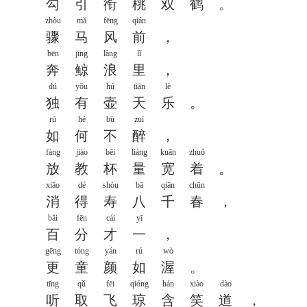
勾
引
衔
桃
双
鹤
。
zhòu
mǎ
fēng
qián
骤
马
风
前
，
bēn
jīng
làng
lǐ
奔
鲸
浪
里
，
dú
yǒu
hú
tiān
lè
独
有
壶
天
乐
。
rú
hé
bù
zuì
如
何
不
醉
，
fàng
jiào
bēi
liáng
kuān
zhuó
放
教
杯
量
宽
着
。
xiāo
dé
shòu
bā
qiān
chūn
消
得
寿
八
千
春
，
bǎi
fēn
cái
yī
百
分
才
一
，
gēng
tóng
yán
rú
wò
更
童
颜
如
渥
。
tīng
qǔ
fēi
qióng
hán
xiào
dào
听
取
飞
琼
含
笑
道
，