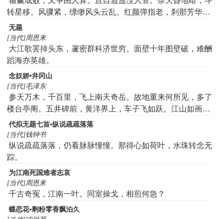
输赢成败，又争由人算。且自逍遥没人管。奈天昏地暗，斗
吕屠笔难状，以彼易此吾宁为。彼舟鹢首方西指，而我激箭
转星移。风骤紧，缥缈风头云乱。红颜弹指老，刹那芳华。
心东归。择具代步乃其次，出门定向先无乖。如登彼岸惟有
梦里真真语真幻。同一笑，到头万事俱空。胡涂醉，情长计
无题
筏，中流敢舍求他材。要能达愿始身托，去取初非视安危。
短。解不了，名疆系嗔贪。却试问：几时把痴心断？
[当代]周恩来
颠沛造次依无失，细故薄物何嫌猜。岂小不忍而忘大，吾言
大江歌罢掉头东，邃密群科济世穷。面壁十年图壁破，难酬
止此君其裁。客闻作色拂袖去，如子诚亦冥顽哉。闭门下帷
蹈海亦英雄。
记应对，彼利锥遇吾钝椎。此身自断终不悔，七命七启徒相
念奴娇•井冈山
规。
[当代]毛泽东
参天万木，千百里，飞上南天奇岳。故地重来何所见，多了
楼台亭阁。五井碑前，黄洋界上，车子飞如跃。江山如画，
古代曾云海绿。弹指三十八年，人间变了，似天渊翻覆。犹
代拟无题七首▪纵说疏疏落落
记当时烽火里，九死一生如昨。独有豪情，天际悬明月，风
[当代]钱钟书
雷磅礴。一声鸡唱，万怪烟消云落。
纵说疏疏落落，仍看脉脉憧憧。那得心如荷叶，水珠转念无
踪。
为江南死国难者志哀
[当代]周恩来
千古奇冤，江南一叶。同室操戈，相煎何急？
蝶恋花▪剩粉零香飘泊久