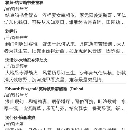
模样。欲不想时能不想。休南望了还南望。
将归▪结束箱书叠箧衣
[当代]钱钟书
结束箱书叠箧衣，浮桴妻女幸相依。家无阳羡笼鹅寄，客似
辽东化鹤归。可畏从来知夏日，难酬终古是春晖。田园劫后
将何去，欲起渊明叩昨非。
剥啄行
[当代]钱钟书
到门剥啄过客谁，遽集于此何从来。具陈薄海苦锋镝，大力
者为苍生哀。旧邦更始得新命，如龙虎起风云随。因馀梁益
独隅负，恃天险敢天心违。张铭谯论都勿省，却誇正统依边
浣溪沙▪大地忍令浮劫火
陲。当年蛙怒螳螂勇，堪嗤无济尤堪悲。私门出政贿为国，
[当代]梁羽生
武都惜命文贪财。行诸不义自当败，冰山倒塌非人推。迂疏
大地忍令浮劫火，风霜历尽订三生。少年豪气任纵横。折戟
如子执应悟，太平兴国须英才。我闻谢客蹶然起，罕譬而喻
消兵歌牧野，沉河洗甲看流星。难忘最是弟兄情。
申吾怀。东还昔岁道交趾，馀皇衔尾沧波湄。楼船穹窿极西
Edward•Fitzgerald英译波斯酃醅雅（Rub•ai
海，疏棂增槛高崔巍。毳旄毡盖傅蜡板，颇黎窗翳流苏帷。
[当代]钱钟书
金渠玉鉴月烂挂，翠被锦裀云暖堆。大庖珍错靡勿有，鼋胹
浪仙瘦句，和靖梅妻。病俗堪疗，避俗可携。叶浓数树，水
鲸脍调龙醢。临深载稳如浮宅，海童效命波蹊开。吾舟逼仄
寒一溪。临流茵草，乐无与齐。箪食瓢饮，餐菊采薇。饭颗
不千斛，侍侧齐大殊非侪。一舱压梦新妇闭，小孔通气天才
苦瘦，胡不肉糜。党家故事，折衷最宜。勿求酒美，愿得羊
洞仙歌▪输赢成败
窥。海风吹臭杂人畜，有豕彭亨马虺隤。每餐箸举下无处，
肥。拚梦踏菜，莫醉烂泥。不癯不俗，吾与坡兮。
[当代]金庸
饥犹喂虱嗟身羸。船轻浪大一颠荡，六腑五脏相互回。邻舫