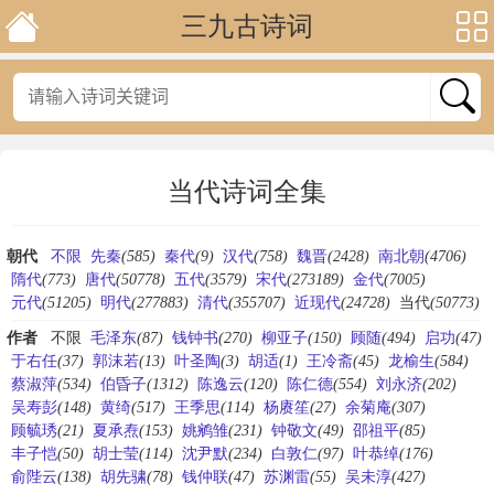
三九古诗词
当代诗词全集
朝代
不限
先秦
(585)
秦代
(9)
汉代
(758)
魏晋
(2428)
南北朝
(4706)
隋代
(773)
唐代
(50778)
五代
(3579)
宋代
(273189)
金代
(7005)
元代
(51205)
明代
(277883)
清代
(355707)
近现代
(24728)
当代
(50773)
作者
不限
毛泽东
(87)
钱钟书
(270)
柳亚子
(150)
顾随
(494)
启功
(47)
于右任
(37)
郭沫若
(13)
叶圣陶
(3)
胡适
(1)
王冷斋
(45)
龙榆生
(584)
蔡淑萍
(534)
伯昏子
(1312)
陈逸云
(120)
陈仁德
(554)
刘永济
(202)
吴寿彭
(148)
黄绮
(517)
王季思
(114)
杨赓笙
(27)
余菊庵
(307)
顾毓琇
(21)
夏承焘
(153)
姚鹓雏
(231)
钟敬文
(49)
邵祖平
(85)
丰子恺
(50)
胡士莹
(114)
沈尹默
(234)
白敦仁
(97)
叶恭绰
(176)
俞陛云
(138)
胡先骕
(78)
钱仲联
(47)
苏渊雷
(55)
吴未淳
(427)