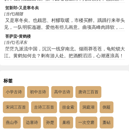
嫩。避暑人来应怅恨，芳时未及观娇韵。
贺新郎▪又是寒冬矣
[当代]顾随
又是寒冬矣。也颇思、村醪取暖，市楼买醉。踽踽行来举头
见，一队明驼迤逦。爱他有些儿画意。曲项高峰肉蹄软，想
来从大漠风沙里。一步步，几千里。庞然卧息长街内。又木
菩萨蛮•黄鹤楼
然、似眠似醒，非悲非喜。偶一摇头铎铃响，声落虚空无
[当代]毛泽东
际。有谁识、此君心理。万里长城曾见否，问凋零破败今馀
茫茫九派流中国，沉沉一线穿南北。烟雨莽苍苍，龟蛇锁大
几。驼不语，蹶然起。
江。黄鹤知何去？剩有游人处。把酒酹滔滔，心潮逐浪高！
标签
小学古诗
初中古诗
高中古诗
唐诗三百首
宋词三百首
古诗三百首
挂金索
洞庭湖
倒屣
燕山亭
边塞诗
孙楚
巢梧
一次空磨
藁砧