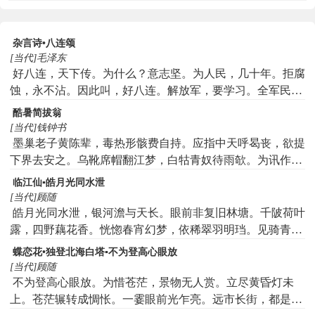
杂言诗•八连颂
[当代]毛泽东
好八连，天下传。为什么？意志坚。为人民，几十年。拒腐
蚀，永不沾。因此叫，好八连。解放军，要学习。全军民，
要自立。不怕压，不怕迫。不怕刀，不怕戟。不怕鬼，不怕
酷暑简拔翁
魅。不怕帝，不怕贼。奇儿女，如松柏。上参天，傲霜雪。
[当代]钱钟书
纪律好，如坚壁。军事好，如霹雳。政治好，称第一。思想
墨巢老子黄陈辈，毒热形骸费自持。应指中天呼曷丧，欲提
好，能分析。分析好，大有益。益在哪？团结力。军民团结
下界去安之。乌靴席帽翻江梦，白牯青奴待雨欹。为讯作丛
如一人，试看天下谁能敌。
新长竹，萧萧可解起秋思。
临江仙▪皓月光同水泄
[当代]顾随
皓月光同水泄，银河澹与天长。眼前非复旧林塘。千陂荷叶
露，四野藕花香。恍惚春宵幻梦，依稀翠羽明珰。见骑青鸟
上穹苍。长眉山样碧，跣足白于霜。
蝶恋花•独登北海白塔▪不为登高心眼放
[当代]顾随
不为登高心眼放。为惜苍茫，景物无人赏。立尽黄昏灯未
上。苍茫辗转成惆怅。一霎眼前光乍亮。远市长街，都是愁