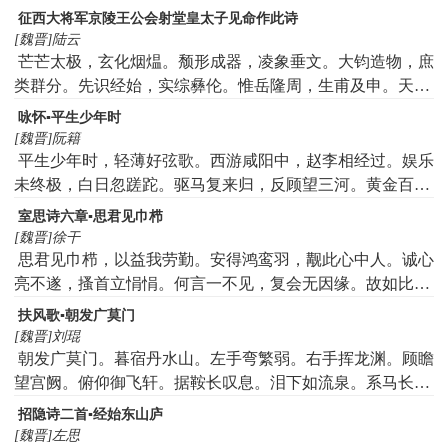
关。济身由鸡鸣。信陵西反魏。
征西大将军京陵王公会射堂皇太子见命作此诗
[魏晋]陆云
芒芒太极，玄化烟煴。颓形成器，凌象垂文。大钧造物，庶
类群分。先识经始，实综彝伦。惟岳隆周，生甫及申。天鉴
在晋，祚之降神。邈矣遐风，茂德有邻。永言配命，唯晋之
咏怀▪平生少年时
镇。厥镇伊何，实干心膂。文教内辅，武功外御。淮方未
[魏晋]阮籍
靖，帝曰攸序。公于出征，奄有南浦。南海既宾，爰戢干
平生少年时，轻薄好弦歌。西游咸阳中，赵李相经过。娱乐
戈。桃林释驾，天马婆娑。象齿南金，来格皇家。绝音协
未终极，白日忽蹉跎。驱马复来归，反顾望三河。黄金百镒
徽，宇宙告和。玄纲峻极，天罔既纮。文武方升，允兹兼
尽，资用常苦多。北临太行道，失路将如何！
室思诗六章▪思君见巾栉
弘。峨峨高夏，有肃其凉。公侯戾止，騄骥龙骧。善问如
[魏晋]徐干
林，在会锵锵。祝融御节，火正缉熙。凯风徘徊，万物欣
思君见巾栉，以益我劳勤。安得鸿鸾羽，觏此心中人。诚心
时。秩秩初筵，薄言在兹。嘉福介祜，万寿无期。
亮不遂，搔首立悁悁。何言一不见，复会无因缘。故如比目
鱼，今隔如参辰。
扶风歌▪朝发广莫门
[魏晋]刘琨
朝发广莫门。暮宿丹水山。左手弯繁弱。右手挥龙渊。顾瞻
望宫阙。俯仰御飞轩。据鞍长叹息。泪下如流泉。系马长松
下。废鞍高岳头。烈烈悲风起。泠泠涧水流。挥手长水流。
招隐诗二首▪经始东山庐
挥手长相谢。哽咽不能言。浮云为我结。归鸟为我旋。去家
[魏晋]左思