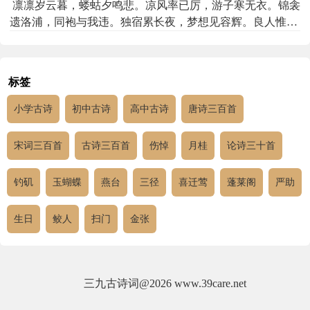
玉，韫椟毁诸。刍狗之谈，其最得乎。咨余软弱，弗克负
凛凛岁云暮，蝼蛄夕鸣悲。凉风率已厉，游子寒无衣。锦衾
荷。愆衅仍彰，荣宠屡加。威之不建，祸延凶播。忠陨于
遗洛浦，同袍与我违。独宿累长夜，梦想见容辉。良人惟古
国，孝愆于家。斯罪之积，如彼山河。斯衅之深，终莫能
欢，枉驾惠前绥。愿得常巧笑，携手同车归。既来不须臾，
磨。郁穆旧姻，嬿婉新婚。不虑其败，唯义是敦。裹粮携
又不处重闱。亮无晨风翼，焉能凌风飞。眄睐以适意，引领
弱，匍匐星奔。未辍尔驾，已隳我门。二族偕覆，三孽并
遥相睎。徙倚怀感伤，垂涕沾双扉。
标签
根。长惭旧孤，永负冤魂。亭亭孤干，独生无伴。绿叶繁
缛，柔条修罕。朝采尔实，夕捋尔竿。竿翠丰寻，逸珠盈
小学古诗
初中古诗
高中古诗
唐诗三百首
碗。实消我忧，忧急用缓。逝将去矣，庭虚情满。虚满伊
何，兰桂移植。茂彼春林，瘁此秋棘。有鸟翻飞，不遑休
宋词三百首
古诗三百首
伤悼
月桂
论诗三十首
息。匪桐不栖，匪竹不食。永戢东羽，翰抚西翼。我之敬
之，废欢辍职。音以赏奏，味以殊珍。文以明言，言以畅
钓矶
玉蝴蝶
燕台
三径
喜迁莺
蓬莱阁
严助
神。之子之往，四美不臻。澄醪覆觞，丝竹生尘。素卷莫
启，幄无谈宾。既孤我德，又阙我邻。光光叚生，出幽迁
乔。资忠履信，武烈文昭。旌弓骍骍，舆马翘翘。乃奋长
生日
鲛人
扫门
金张
縻，是辔是镳。何以赠之，竭心公朝。何以叙怀，引领长
谣。
三九古诗词
@2026 www.39care.net