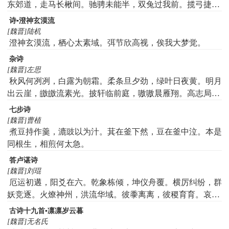
东郊道，走马长楸间。驰骋未能半，双兔过我前。揽弓捷鸣
镝，长驱上南山。左挽因右发，一纵两禽连。馀巧未及展，
诗▪澄神玄漠流
仰手接飞鸢。观者咸称善，众工归我妍。归来宴平乐，美酒
[魏晋]陆机
斗十千。脍鲤臇胎虾，炮鳖炙熊蹯。鸣俦啸匹侣，列坐竟长
澄神玄漠流，栖心太素域。弭节欣高视，俟我大梦觉。
筵。连翩击鞠壤，巧捷惟万端。白日西南驰，光景不可攀。
杂诗
云散还城邑，清晨复来还。
[魏晋]左思
秋风何冽冽，白露为朝霜。柔条旦夕劲，绿叶日夜黄。明月
出云崖，皦皦流素光。披轩临前庭，嗷嗷晨雁翔。高志局四
海，块然守空堂。壮齿不恒居，岁暮常慨慷。
七步诗
[魏晋]曹植
煮豆持作羹，漉豉以为汁。萁在釜下然，豆在釜中泣。本是
同根生，相煎何太急。
答卢谌诗
[魏晋]刘琨
厄运初遘，阳爻在六。乾象栋倾，坤仪舟覆。横厉纠纷，群
妖竞逐。火燎神州，洪流华域。彼黍离离，彼稷育育。哀我
皇晋，痛心在目。天地无心，万物同涂。祸淫莫验，福善则
古诗十九首▪凛凛岁云暮
虚。逆有全邑，义无完都。英蕊夏落，毒卉冬敷。如彼龟
[魏晋]无名氏