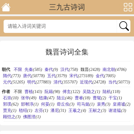
三九古诗词
魏晋诗词全集
朝代
不限
先秦
(585)
秦代
(9)
汉代
(758)
魏晋
(2428)
南北朝
(4706)
隋代
(773)
唐代
(50778)
五代
(3579)
宋代
(273189)
金代
(7005)
元代
(51205)
明代
(277883)
清代
(355707)
近现代
(24728)
当代
(50773)
作者
不限
曹植
(143)
阮籍
(98)
傅玄
(122)
吴隐之
(1)
陆机
(118)
石崇
(10)
张华
(49)
嵇康
(47)
陆云
(46)
曹睿
(18)
曹髦
(2)
干宝
(1)
郭璞
(62)
邯郸淳
(1)
何晏
(1)
毌丘俭
(3)
司马懿
(1)
裴秀
(3)
皇甫谧
(2)
贾充
(1)
嵇绍
(1)
左芬
(1)
潘尼
(31)
王羲之
(4)
王献之
(3)
谢道韫
(3)
顾恺之
(3)
佛图澄
(1)