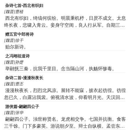
杂诗七首▪西北有织妇
[魏晋]曹植
西北有织妇，绮缟何缤纷。明晨秉机杼，日昃不成文。太息
终长夜，悲啸入青云。妾身守空闺，良人行从军。自期三年
归，今已历九春。飞鸟绕树翔，噭噭鸣索群。愿为南流景，
赠五官中郎将诗
驰光见我君。
[魏晋]徐干
贻尔新诗。
之冯翊祖道诗
[魏晋]孙楚
举翮抚三秦，抗我千里目。念当隔山河，执觞怀惨毒。
杂诗二首▪漫漫秋夜长
[魏晋]曹丕
漫漫秋夜长，烈烈北风凉。展转不能寐，披衣起彷徨。彷徨
忽已久，白露沾我裳。俯视清水波，仰看明月光。天汉回西
流，三五正纵横。草虫鸣何悲，孤雁独南翔。郁郁多悲思，
游侠篇▪翩翩四公子
绵绵思故乡。愿飞安得翼，欲济河无梁。向风长叹息，断绝
[魏晋]张华
我中肠。
翩翩四公子。浊世称贤名。龙虎相交争。七国并抗衡。食客
三千馀。门下多豪英。游说朝夕至。辩士自纵横。孟尝东出