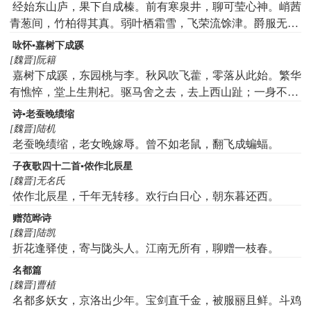
日已远。安知存与亡。慷慨穷林中。抱膝独摧藏。麋鹿游我
经始东山庐，果下自成榛。前有寒泉井，聊可莹心神。峭茜
前。猿猴戏我侧。资粮既乏尽。薇蕨安可食。揽辔命徒侣。
青葱间，竹柏得其真。弱叶栖霜雪，飞荣流馀津。爵服无常
吟啸绝岩中。君子道微矣。夫子故有穷。惟昔李骞期。寄在
玩，好恶有屈伸。结绶生缠牵，弹冠去埃尘。惠连非吾屈，
咏怀▪嘉树下成蹊
匈奴庭。忠信反获罪。汉武不见明。我欲竟此曲。此曲悲且
首阳非吾仁。相与观所尚，逍遥撰良辰。
[魏晋]阮籍
长。弃置勿重陈。重陈令心伤。
嘉树下成蹊，东园桃与李。秋风吹飞藿，零落从此始。繁华
有憔悴，堂上生荆杞。驱马舍之去，去上西山趾；一身不自
保，何况恋妻子！凝霜被野草，岁暮亦云已。
诗▪老蚕晚绩缩
[魏晋]陆机
老蚕晚绩缩，老女晚嫁辱。曾不如老鼠，翻飞成蝙蝠。
子夜歌四十二首▪侬作北辰星
[魏晋]无名氏
侬作北辰星，千年无转移。欢行白日心，朝东暮还西。
赠范晔诗
[魏晋]陆凯
折花逢驿使，寄与陇头人。江南无所有，聊赠一枝春。
名都篇
[魏晋]曹植
名都多妖女，京洛出少年。宝剑直千金，被服丽且鲜。斗鸡