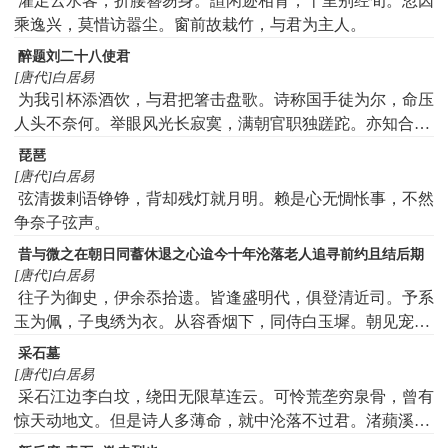
濯足云水客，折腰簪笏身。諠闲迹相背，十里别经旬。忽因
乘逸兴，莫惜访嚣尘。窗前故栽竹，与君为主人。
醉题刘二十八使君
[唐代]白居易
为我引杯添酒饮，与君把箸击盘歌。诗称国手徒为尔，命压
人头不奈何。举眼风光长寂寞，满朝官职独蹉跎。亦知合被
才名折，二十三年折太多。
琵琶
[唐代]白居易
弦清拨剌语铮铮，背却残灯就月明。赖是心无惆怅事，不然
争奈子弦声。
昔与微之在朝日同蓄休退之心迨今十年沦落老人追寻前约且结后期
[唐代]白居易
往子为御史，伊余忝拾遗。皆逢盛明代，俱登清近司。予系
玉为佩，子曳绣为衣。从容香烟下，同侍白玉墀。朝见宠者
辱，暮见安者危。纷纷无退者，相顾令人悲。宦情君早厌，
采石墓
世事我深知。常于荣显日，已约林泉期。况今各流落，身病
[唐代]白居易
齿发衰。不作卧云计，携手欲何之。待君女嫁后，及我官满
采石江边李白坟，绕田无限草连云。可怜荒垄穷泉骨，曾有
时。稍无骨肉累，粗有渔樵资。岁晚青山路，白首期同归。
惊天动地文。但是诗人多薄命，就中沦落不过君。渚蘋溪草
犹堪荐，大雅遗风不可闻。