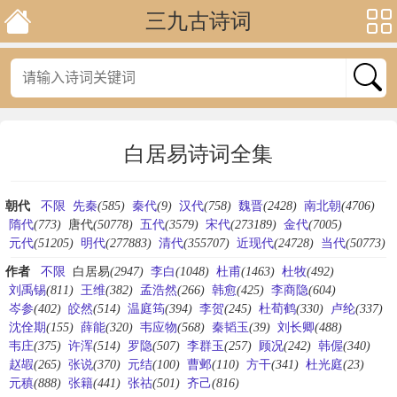
三九古诗词
白居易诗词全集
朝代
不限
先秦
(585)
秦代
(9)
汉代
(758)
魏晋
(2428)
南北朝
(4706)
隋代
(773)
唐代
(50778)
五代
(3579)
宋代
(273189)
金代
(7005)
元代
(51205)
明代
(277883)
清代
(355707)
近现代
(24728)
当代
(50773)
作者
不限
白居易
(2947)
李白
(1048)
杜甫
(1463)
杜牧
(492)
刘禹锡
(811)
王维
(382)
孟浩然
(266)
韩愈
(425)
李商隐
(604)
岑参
(402)
皎然
(514)
温庭筠
(394)
李贺
(245)
杜荀鹤
(330)
卢纶
(337)
沈佺期
(155)
薛能
(320)
韦应物
(568)
秦韬玉
(39)
刘长卿
(488)
韦庄
(375)
许浑
(514)
罗隐
(507)
李群玉
(257)
顾况
(242)
韩偓
(340)
赵嘏
(265)
张说
(370)
元结
(100)
曹邺
(110)
方干
(341)
杜光庭
(23)
元稹
(888)
张籍
(441)
张祜
(501)
齐己
(816)