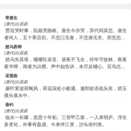
寄唐生
[唐代]白居易
贾谊哭时事，阮籍哭路岐。唐生今亦哭，异代同其悲。唐生
者何人，五十寒且饥。不悲口无食，不悲身无衣。所悲忠与
义，悲甚则哭之。太尉击贼日，尚书叱盗时。大夫死凶寇，
慈乌夜啼
谏议谪蛮夷。每见如此事，声发涕辄随。往往闻其风，俗士
[唐代]白居易
犹或非。怜君头半白，其志竟不衰。我亦君之徒，郁郁何所
慈乌失其母，哑哑吐哀音。昼夜不飞去，经年守故林。夜夜
为。不能发声哭，转作乐府诗。篇篇无空文，句句必尽规。
夜半啼，闻者为沾襟。声中如告诉，未尽反哺心。百鸟岂无
功高虞人箴，痛甚骚人辞。非求宫律高，不务文字奇。惟歌
母，尔独哀怨深。应是母慈重，使尔悲不任。昔有吴起者，
采莲曲
生民病，愿得天子知。未得天子知，甘受时人嗤。药良气味
母殁丧不临。嗟哉斯徒辈，其心不如禽。慈乌复慈乌，鸟中
[唐代]白居易
苦，琴澹音声稀。不惧权豪怒，亦任亲朋议。人竟无奈何，
之曾参。
菱叶萦波荷飐风，荷花深处小船通。逢郎欲语低头笑，碧玉
呼作狂男儿。每逢群盗息，或遇云雾披。但自高声歌，庶几
搔头落水中。
天听卑。歌哭虽异名，所感则同归。寄君三十章，与君为哭
垂钓
词。
[唐代]白居易
临水一长啸，忽思十年初。三登甲乙第，一入承明庐。浮生
多变化，外事有盈虚。今来伴江叟，沙头坐钓鱼。