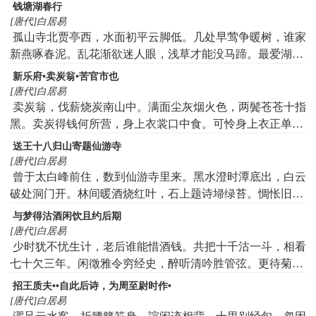
钱塘湖春行
[唐代]白居易
孤山寺北贾亭西，水面初平云脚低。几处早莺争暖树，谁家
新燕啄春泥。乱花渐欲迷人眼，浅草才能没马蹄。最爱湖东
行不足，绿杨阴里白沙堤。
新乐府•卖炭翁•苦官市也
[唐代]白居易
卖炭翁，伐薪烧炭南山中。满面尘灰烟火色，两鬓苍苍十指
黑。卖炭得钱何所营，身上衣裳口中食。可怜身上衣正单，
心忧炭贱愿天寒。夜来城上一尺雪，晓驾炭车辗冰辙。牛困
送王十八归山寄题仙游寺
人饥日已高，市南门外泥中歇。翩翩两骑来是谁，黄衣使者
[唐代]白居易
白衫儿。手把文书口称敕，回车叱牛牵向北。一车炭，千馀
曾于太白峰前住，数到仙游寺里来。黑水澄时潭底出，白云
斤，官使驱将惜不得。半匹红纱一丈绫，系向牛头充炭直。
破处洞门开。林间暖酒烧红叶，石上题诗埽绿苔。惆怅旧游
那复到，菊花时节羡君回。
与梦得沽酒闲饮且约后期
[唐代]白居易
少时犹不忧生计，老后谁能惜酒钱。共把十千沽一斗，相看
七十欠三年。闲徵雅令穷经史，醉听清吟胜管弦。更待菊黄
家酝熟，共君一醉一陶然。
招王质夫••自此后诗，为周至尉时作•
[唐代]白居易