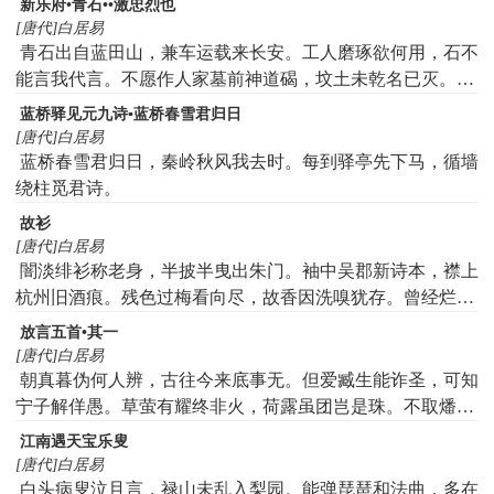
新乐府•青石••激忠烈也
[唐代]白居易
青石出自蓝田山，兼车运载来长安。工人磨琢欲何用，石不
能言我代言。不愿作人家墓前神道碣，坟土未乾名已灭。不
愿作官家道旁德政碑，不镌实录镌虚辞。愿为颜氏段氏碑，
蓝桥驿见元九诗▪蓝桥春雪君归日
雕镂太尉与太师。刻此两片坚贞质，状彼二人忠烈姿。义心
[唐代]白居易
如石屹不转，死节如石确不移。如观奋击朱泚日，似见叱诃
蓝桥春雪君归日，秦岭秋风我去时。每到驿亭先下马，循墙
希烈时。各于其上题名谥，一置高山一沈水。陵谷虽迁碑独
绕柱觅君诗。
存，骨化为尘名不死。长使不忠不烈臣，观碑改节慕为人。
故衫
慕为人，劝事君。
[唐代]白居易
闇淡绯衫称老身，半披半曳出朱门。袖中吴郡新诗本，襟上
杭州旧酒痕。残色过梅看向尽，故香因洗嗅犹存。曾经烂熳
三年著，欲弃空箱似少恩。
放言五首•其一
[唐代]白居易
朝真暮伪何人辨，古往今来底事无。但爱臧生能诈圣，可知
宁子解佯愚。草萤有耀终非火，荷露虽团岂是珠。不取燔柴
兼照乘，可怜光彩亦何殊。
江南遇天宝乐叟
[唐代]白居易
白头病叟泣且言，禄山未乱入梨园。能弹琵琶和法曲，多在