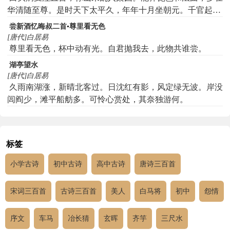
华清随至尊。是时天下太平久，年年十月坐朝元。千官起居
环佩合，万国会同车马奔。金钿照耀石瓮寺，兰麝熏煮温汤
尝新酒忆晦叔二首▪尊里看无色
源。贵妃宛转侍君侧，体弱不胜珠翠繁。冬雪飘飖锦袍暖，
[唐代]白居易
春风荡漾霓裳翻。欢娱未足燕寇至，弓劲马肥胡语喧。豳土
尊里看无色，杯中动有光。自君抛我去，此物共谁尝。
人迁避夷狄，鼎湖龙去哭轩辕。从此漂沦落南土，万人死尽
湖亭望水
一身存。秋风江上浪无限，暮雨舟中酒一尊。涸鱼久失风波
[唐代]白居易
势，枯草曾沾雨露恩。我自秦来君莫问，骊山渭水如荒村。
久雨南湖涨，新晴北客过。日沈红有影，风定绿无波。岸没
新丰树老笼明月，长生殿闇锁春云。红叶纷纷盖欹瓦，绿苔
闾阎少，滩平船舫多。可怜心赏处，其奈独游何。
重重封坏垣。唯有中官作宫使，每年寒食一开门。
标签
小学古诗
初中古诗
高中古诗
唐诗三百首
宋词三百首
古诗三百首
美人
白马将
初中
怨情
序文
车马
冶长猜
玄晖
齐竽
三尺水