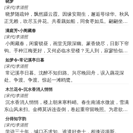
晓梦
[宋代]李清照
晓梦随疏钟，飘然蹑云霞。因缘安期生，邂逅萼绿华。秋风
正无赖，吹尽玉井花。共看藕如船，同食枣如瓜。翩翩坐上
客，意妙语亦佳。嘲辞斗诡辨，活火分新茶。虽非助帝功，
满庭芳•小阁藏春
其乐莫可涯。人生能如此，何必归故家。起来敛衣坐，掩耳
[宋代]李清照
厌喧哗。心知不可见，念念犹咨嗟。
小阁藏春，闲窗锁昼，画堂无限深幽。篆香烧尽，日影下帘
钩。手种江梅更好，又何必临水登楼？无人到，寂寥恰似何
逊在扬州。从来，知韵胜，难堪雨藉，不耐风揉。更谁家横
如梦令▪常记溪亭日暮
笛，吹动浓愁？莫恨香消雪减，须信道扫迹情留。难言处，
[宋代]李清照
良宵淡月，疏影尚风流。
常记溪亭日暮。沈醉不知归路。兴尽晚回舟，误入藕花深
处。争渡。争渡。惊起一滩鸥鹭。
木兰花令▪沉水香消人悄悄
[宋代]李清照
沉水香消人悄悄，楼上朝来寒料峭。春生南浦水微波，雪满
东山风未扫。金樽莫诉连壶倒，卷起重帘留晚照。为君欲去
更凭栏，人意不如山色好。
分得知字韵
[宋代]李清照
学诗三十年，缄口不求知。谁遣好奇士，相逢说项斯。