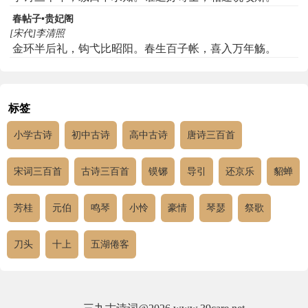
春帖子•贵妃阁
[宋代]李清照
金环半后礼，钩弋比昭阳。春生百子帐，喜入万年觞。
标签
小学古诗
初中古诗
高中古诗
唐诗三百首
宋词三百首
古诗三百首
镆铘
导引
还京乐
貂蝉
芳桂
元伯
鸣琴
小怜
豪情
琴瑟
祭歌
刀头
十上
五湖倦客