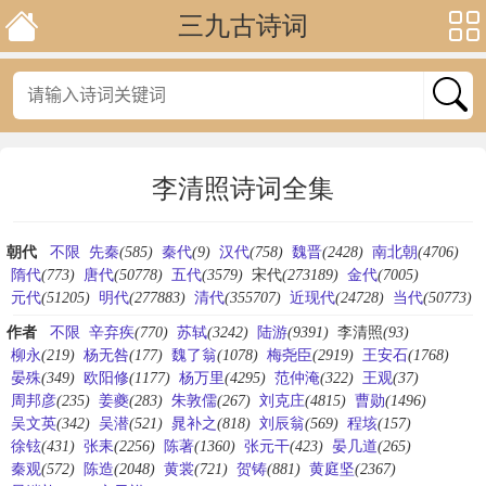
三九古诗词
李清照诗词全集
朝代
不限
先秦
(585)
秦代
(9)
汉代
(758)
魏晋
(2428)
南北朝
(4706)
隋代
(773)
唐代
(50778)
五代
(3579)
宋代
(273189)
金代
(7005)
元代
(51205)
明代
(277883)
清代
(355707)
近现代
(24728)
当代
(50773)
作者
不限
辛弃疾
(770)
苏轼
(3242)
陆游
(9391)
李清照
(93)
柳永
(219)
杨无咎
(177)
魏了翁
(1078)
梅尧臣
(2919)
王安石
(1768)
晏殊
(349)
欧阳修
(1177)
杨万里
(4295)
范仲淹
(322)
王观
(37)
周邦彦
(235)
姜夔
(283)
朱敦儒
(267)
刘克庄
(4815)
曹勋
(1496)
吴文英
(342)
吴潜
(521)
晁补之
(818)
刘辰翁
(569)
程垓
(157)
徐铉
(431)
张耒
(2256)
陈著
(1360)
张元干
(423)
晏几道
(265)
秦观
(572)
陈造
(2048)
黄裳
(721)
贺铸
(881)
黄庭坚
(2367)