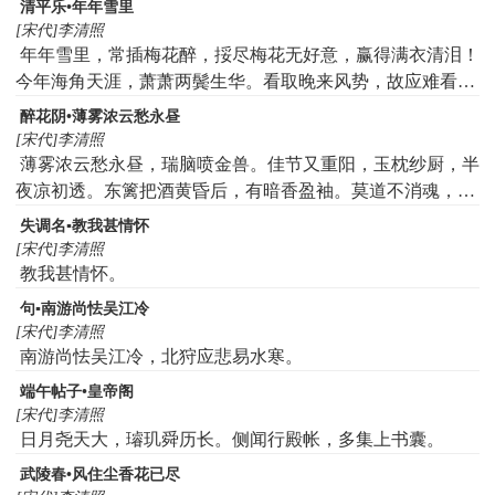
清平乐•年年雪里
[宋代]李清照
年年雪里，常插梅花醉，挼尽梅花无好意，赢得满衣清泪！
今年海角天涯，萧萧两鬓生华。看取晚来风势，故应难看梅
花。
醉花阴•薄雾浓云愁永昼
[宋代]李清照
薄雾浓云愁永昼，瑞脑喷金兽。佳节又重阳，玉枕纱厨，半
夜凉初透。东篱把酒黄昏后，有暗香盈袖。莫道不消魂，帘
卷西风，人比黄花瘦。
失调名▪教我甚情怀
[宋代]李清照
教我甚情怀。
句▪南游尚怯吴江冷
[宋代]李清照
南游尚怯吴江冷，北狩应悲易水寒。
端午帖子•皇帝阁
[宋代]李清照
日月尧天大，璿玑舜历长。侧闻行殿帐，多集上书囊。
武陵春•风住尘香花已尽