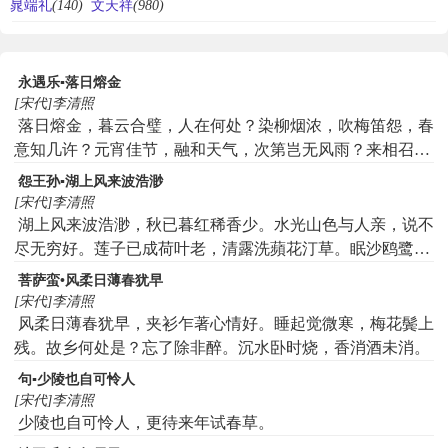
晁端礼
(140)
文天祥
(980)
永遇乐▪落日熔金
[宋代]李清照
落日熔金，暮云合璧，人在何处？染柳烟浓，吹梅笛怨，春
意知几许？元宵佳节，融和天气，次第岂无风雨？来相召，
香车宝马，谢他酒朋诗侣。中州盛日，闺门多暇，记得偏重
怨王孙▪湖上风来波浩渺
三五，铺翠冠儿，捻金雪柳，簇带争济楚，如今憔悴，风鬟
[宋代]李清照
霜鬓，怕见夜间出去。不如向，帘儿底下，听人笑语。
湖上风来波浩渺，秋已暮红稀香少。水光山色与人亲，说不
尽无穷好。莲子已成荷叶老，清露洗蘋花汀草。眠沙鸥鹭不
回头，似也恨人归早。
菩萨蛮•风柔日薄春犹早
[宋代]李清照
风柔日薄春犹早，夹衫乍著心情好。睡起觉微寒，梅花鬓上
残。故乡何处是？忘了除非醉。沉水卧时烧，香消酒未消。
句▪少陵也自可怜人
[宋代]李清照
少陵也自可怜人，更待来年试春草。