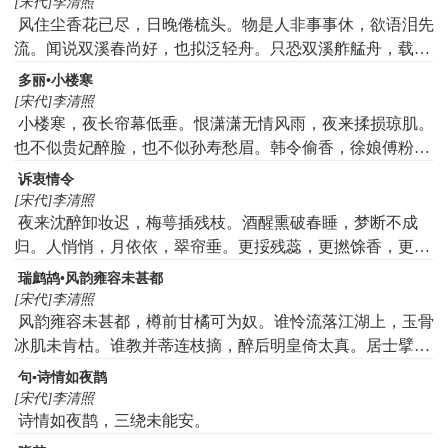
[宋代]李清照
风住尘香花已尽，日晚倦梳头。物是人非事事休，欲语泪先
流。闻说双溪春尚好，也拟泛轻舟。只恐双溪舴艋舟，载不
动许多愁。
多丽•小楼寒
[宋代]李清照
小楼寒，夜长帘幕低垂。恨潇潇无情风雨，夜来揉损琼肌。
也不似贵妃醉脸，也不似孙寿愁眉。韩令偷香，徐娘傅粉，
莫将比拟未新奇，细看取，屈平陶令，风韵正相宜。微风
诉衷情令
起，清芬酝藉，不减酴醾。渐秋阑，雪清玉瘦，向人无限依
[宋代]李清照
依。似愁凝汉皋解佩，似泪洒纨扇题诗。朗月清风，浓烟暗
夜来沈醉卸妆迟，梅萼插残枝。酒醒熏破春睡，梦断不成
雨，天教憔悴瘦芳姿。纵爱惜，不知从此，留得几多时。人
归。人悄悄，月依依，翠帘垂。更挼残蕊，更撚馀香，更得
情好，何须更忆，泽畔东篱。
些时。
瑞鹧鸪•风韵雍容未甚都
[宋代]李清照
风韵雍容未甚都，樽前甘橘可为奴。谁怜流落江湖上，玉骨
冰肌未肯枯。谁教并蒂连枝摘，醉后明皇倚太真。居士擘开
真有意，要吟风味两家新。
句▪诗情如夜鹊
[宋代]李清照
诗情如夜鹊，三绕未能安。