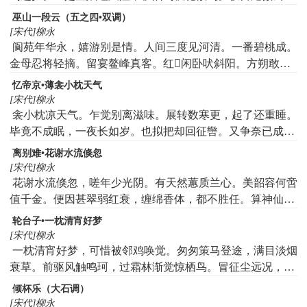
度，耿耿银河高泻。闲雅。须知此景，古今无价。运巧思穿
巫山一段云（五之四•双调）
针楼上女，抬粉面云鬟相亚。钿合金钗私语处，算谁在回廊
[宋代]柳永
影下。愿天上人间，占得欢娱，年年今夜。
阆苑年华永，嬉游别是情。人间三度见河清。一番碧桃成。
金母忍将轻摘。留宴鳌峰真客。红𪚓闲卧吠斜阳。方朔敢偷
尝。
忆帝京•薄衾小枕天气
[宋代]柳永
衾小枕凉天气。乍觉别离滋味。展转数寒更，起了还重睡。
毕竟不成眠，一夜长如岁。也拟把却回征辔。又争奈已成行
计。万种思量，多方开解，只恁寂寞厌厌地。系我一生心，
离别难•花谢水流倏忽
负你千行泪。
[宋代]柳永
花谢水流倏忽，嗟年少光阴。有天然蕙质兰心。美韶容何啻
值千金。便因甚翠弱红衰，缠绵香体，都不胜任。算神仙五
色灵丹无验，中路委瓶簪。人悄悄，夜沉沉。闭香闺永弃鸳
轮台子•一枕清宵好梦
衾。想娇魂媚魄非远，纵洪都方士也难寻。最苦是好景良
[宋代]柳永
天，尊前歌笑，空想遗音。望断处，杳杳巫峰十二，千古暮
一枕清宵好梦，可惜被邻鸡唤觉。匆匆策马登途，满目淡烟
云深。
衰草。前驱风触鸣珂，过霜林渐觉惊栖鸟。冒征尘远况，自
古凄凉长安道。行行又历孤村，楚天阔望中未晓。念劳生，
倾杯乐（大石调）
惜芳年壮岁，离多欢少。叹断梗难停，暮云渐杳。但黯黯销
[宋代]柳永