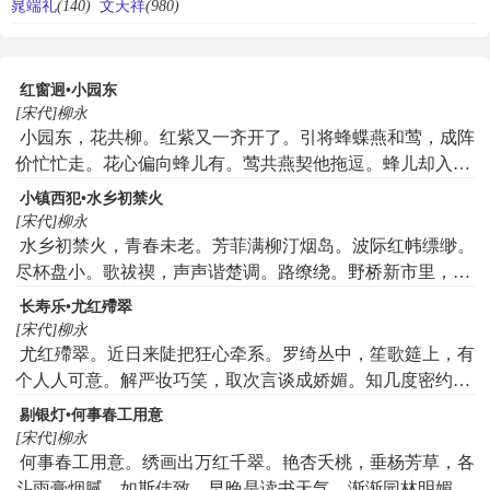
晁端礼
(140)
文天祥
(980)
红窗迥•小园东
[宋代]柳永
小园东，花共柳。红紫又一齐开了。引将蜂蝶燕和莺，成阵
价忙忙走。花心偏向蜂儿有。莺共燕契他拖逗。蜂儿却入花
里藏身，胡蝶儿你且退后。
小镇西犯•水乡初禁火
[宋代]柳永
水乡初禁火，青春未老。芳菲满柳汀烟岛。波际红帏缥缈。
尽杯盘小。歌祓禊，声声谐楚调。路缭绕。野桥新市里，花
秾妓好。引游人竞来欢笑。酩酊谁家年少。信玉山倒。家何
长寿乐•尤红殢翠
处，落日眠芳草。
[宋代]柳永
尤红殢翠。近日来陡把狂心牵系。罗绮丛中，笙歌筵上，有
个人人可意。解严妆巧笑，取次言谈成娇媚。知几度密约秦
楼尽醉。仍携手，眷恋香衾绣被。情渐美。算好把夕雨朝云
剔银灯•何事春工用意
相继。便是仙禁春深，御炉香袅，临轩亲试。对天颜咫尺，
[宋代]柳永
定然魁甲登高第。待恁时等著回来贺喜。好生地。剩与我儿
何事春工用意。绣画出万红千翠。艳杏夭桃，垂杨芳草，各
利市。
斗雨膏烟腻。如斯佳致。早晚是读书天气。渐渐园林明媚。