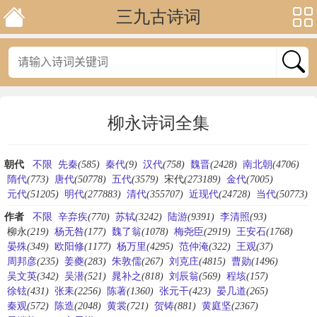
三九古诗词
柳永诗词全集
朝代
不限
先秦
(585)
秦代
(9)
汉代
(758)
魏晋
(2428)
南北朝
(4706)
隋代
(773)
唐代
(50778)
五代
(3579)
宋代
(273189)
金代
(7005)
元代
(51205)
明代
(277883)
清代
(355707)
近现代
(24728)
当代
(50773)
作者
不限
辛弃疾
(770)
苏轼
(3242)
陆游
(9391)
李清照
(93)
柳永
(219)
杨无咎
(177)
魏了翁
(1078)
梅尧臣
(2919)
王安石
(1768)
晏殊
(349)
欧阳修
(1177)
杨万里
(4295)
范仲淹
(322)
王观
(37)
周邦彦
(235)
姜夔
(283)
朱敦儒
(267)
刘克庄
(4815)
曹勋
(1496)
吴文英
(342)
吴潜
(521)
晁补之
(818)
刘辰翁
(569)
程垓
(157)
徐铉
(431)
张耒
(2256)
陈著
(1360)
张元干
(423)
晏几道
(265)
秦观
(572)
陈造
(2048)
黄裳
(721)
贺铸
(881)
黄庭坚
(2367)