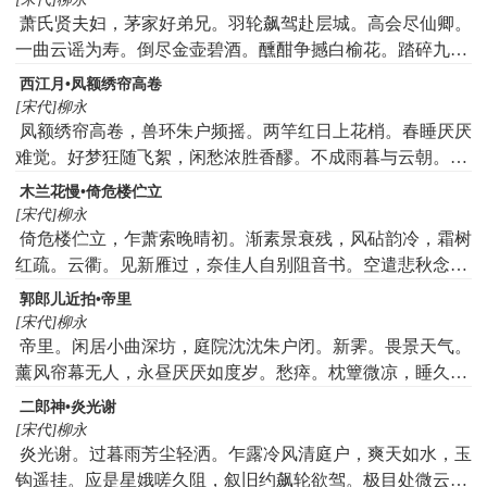
良辰好景虚设。便纵有千种风情，待与何人说！
萧氏贤夫妇，茅家好弟兄。羽轮飙驾赴层城。高会尽仙卿。
一曲云谣为寿。倒尽金壶碧酒。醺酣争撼白榆花。踏碎九光
霞。
西江月•凤额绣帘高卷
[宋代]柳永
凤额绣帘高卷，兽环朱户频摇。两竿红日上花梢。春睡厌厌
难觉。好梦狂随飞絮，闲愁浓胜香醪。不成雨暮与云朝。又
是韶光过了。
木兰花慢•倚危楼伫立
[宋代]柳永
倚危楼伫立，乍萧索晚晴初。渐素景衰残，风砧韵冷，霜树
红疏。云衢。见新雁过，奈佳人自别阻音书。空遣悲秋念
远，寸肠万恨萦纡。皇都。暗想欢游，成往事动欷歔。念对
郭郎儿近拍•帝里
酒当歌，低帏并枕，翻恁轻孤。归途。纵凝望处，但斜阳暮
[宋代]柳永
霭满平芜。赢得无言悄悄，凭阑尽日踟蹰。
帝里。闲居小曲深坊，庭院沈沈朱户闭。新霁。畏景天气。
薰风帘幕无人，永昼厌厌如度岁。愁瘁。枕簟微凉，睡久辗
转慵起。砚席尘生，新诗小阕，等闲都尽废。这些儿寂寞情
二郎神•炎光谢
怀，何事新来常恁地。
[宋代]柳永
炎光谢。过暮雨芳尘轻洒。乍露冷风清庭户，爽天如水，玉
钩遥挂。应是星娥嗟久阻，叙旧约飙轮欲驾。极目处微云暗