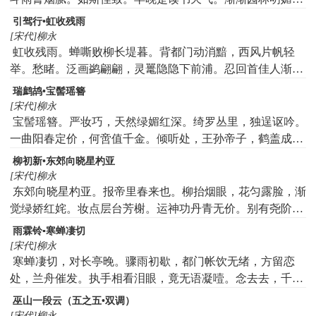
便好安排欢计。论篮买花，盈车载酒，百琲千金邀妓。何妨
引驾行•虹收残雨
沈醉。有人伴日高春睡。
[宋代]柳永
虹收残雨。蝉嘶败柳长堤暮。背都门动消黯，西风片帆轻
举。愁睹。泛画鹢翩翩，灵鼍隐隐下前浦。忍回首佳人渐
远，想高城隔烟树。几许。秦楼永昼，谢阁连宵奇遇。算赠
瑞鹧鸪•宝髻瑶簪
笑千金，酬歌百琲，尽成轻负。南顾。念吴邦越国，风烟萧
[宋代]柳永
索在何处。独自个千山万水，指天涯去。
宝髻瑶簪。严妆巧，天然绿媚红深。绮罗丛里，独逞讴吟。
一曲阳春定价，何啻值千金。倾听处，王孙帝子，鹤盖成
阴。凝态掩霞襟。动象板声声，怨思难任。嘹亮处，迥压弦
柳初新•东郊向晓星杓亚
管低沈。时恁回眸敛黛，空役五陵心。须信道，缘情寄意，
[宋代]柳永
别有知音。
东郊向晓星杓亚。报帝里春来也。柳抬烟眼，花匀露脸，渐
觉绿娇红姹。妆点层台芳榭。运神功丹青无价。别有尧阶试
罢。新郎君成行如画。杏园风细，桃花浪暖，竞喜羽迁鳞
雨霖铃▪寒蝉凄切
化。遍九陌相将游冶。骤香尘宝鞍骄马。
[宋代]柳永
寒蝉凄切，对长亭晚。骤雨初歇，都门帐饮无绪，方留恋
处，兰舟催发。执手相看泪眼，竟无语凝噎。念去去，千里
烟波，暮霭沉沉楚天阔。多情自古伤离别，更那堪，冷落清
巫山一段云（五之五•双调）
秋节。今宵酒醒何处？杨柳岸，晓风残月。此去经年，应是
[宋代]柳永