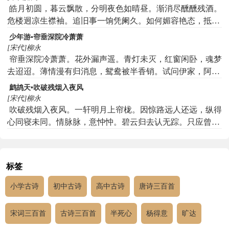
魂，寸肠凭谁表。恁驱驱何时是了。又争似却返瑶京，重买
皓月初圆，暮云飘散，分明夜色如晴昼。渐消尽醺醺残酒。
千金笑。
危楼迥凉生襟袖。追旧事一饷凭阑久。如何媚容艳态，抵死
孤欢偶。朝思暮想，自家空恁添清瘦。算到头谁与伸剖。向
少年游▪帘垂深院冷萧萧
道我别来，为伊牵系，度岁经年，偷眼觑也不忍觑花柳。可
[宋代]柳永
惜恁好景良宵，未曾略展双眉暂开口。问甚时与你，深怜痛
帘垂深院冷萧萧。花外漏声遥。青灯未灭，红窗闲卧，魂梦
惜还依旧。
去迢迢。薄情漫有归消息，鸳鸯被半香销。试问伊家，阿谁
心绪，禁得恁无憀。
鹧鸪天•吹破残烟入夜风
[宋代]柳永
吹破残烟入夜风。一轩明月上帘栊。因惊路远人还远，纵得
心同寝未同。情脉脉，意忡忡。碧云归去认无踪。只应曾向
前生里，爱把鸳鸯两处笼。
标签
小学古诗
初中古诗
高中古诗
唐诗三百首
宋词三百首
古诗三百首
半死心
杨得意
旷达