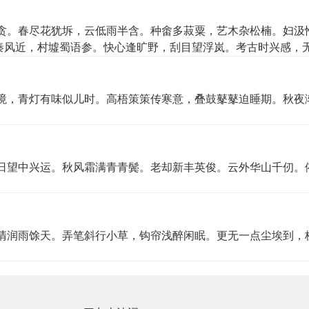
贪。春尽花犹坼，云低雨半含。种畬多菽粟，艺木杂松楠。妇汲
秦风近，村墟蜀语参。快心逢旷野，刮目望浮岚。考古时兴感，
境，青灯有味似儿时。高梧策策传寒意，叠鼓鼕鼕迫睡期。秋夜
日望中兴运。秋风霜满青青鬓。老却新丰英俊。云外华山千仞。
清润雨馀天。弄笔斜行小草，钩帘浅醉闲眠。更无一点尘埃到，