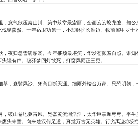
里，意气欲压秦山川。第中筑堂最宏丽，奎画岌岌蛟龙缠。知公
北伐铭燕然。十年宿卫功第一，小却卧护长淮边。帐前犀甲罗十
。出师鸡鹿拥皂纛，画象麒麟峨玉蝉。是时公喜客亦乐，为公满
秋，夜归急雪满貂裘。今年摧颓最堪笑，华发苍颜羞自照。谁知
床头铿有声。破驿梦回灯欲死，打窗风雨正三更。
烟草，衰鬓风沙。凭高目断天涯。细雨外楼台万家。只恐明朝，
月，破山卷地驱雷风。昆崙黄流泻浩浩，太华巨掌摩穹穹。平生
未废头未童。向来楚汉何足道，真觉万古无英雄。行穷禹迹亦安
。黄金铸就决河塞，俘献颉利长安宫。不如醉笔扫青嶂，入石一