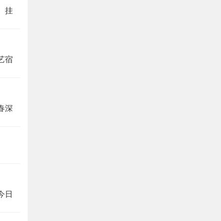
。挂
艺宿
春深
今日