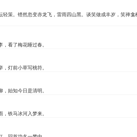
坛轻策。铿然忽变赤龙飞，雷雨四山黑。谈笑做成丰岁，笑禅龛
李，看了梅花睡过春。
举，灯前小草写桃符。
柳，始知今日是清明。
雨，铁马冰河入梦来。
红。回首功名一梦中。