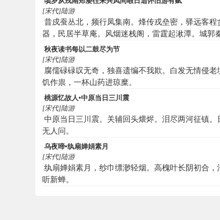
顷岁从戎南郑屡往来兴凤间暇日追怀旧游有赋
[宋代]陆游
昔戍蚕丛北，频行凤集南。烽传戎垒密，驿远客程
器，民居半草庵。风烟迷栈阁，雷霆起湫潭。城郭
每惭。嘉陵最堪忆，迎马柳毵毵。
秋夜读书每以二鼓尽为节
[宋代]陆游
腐儒碌碌叹无奇，独喜遗编不我欺。白发无情侵老
饥作祟，一杯山药进琼糜。
桃源忆故人•中原当日三川震
[宋代]陆游
中原当日三川震。关辅回头煨烬。泪尽两河征镇。
无人问。
乌夜啼•纨扇婵娟素月
[宋代]陆游
纨扇婵娟素月，纱巾缥渺轻烟。高槐叶长阴初合，
听新蝉。