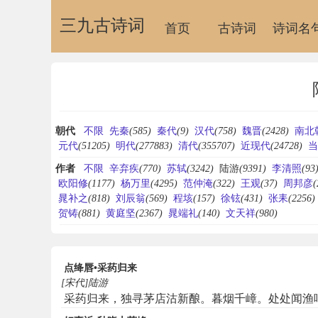
三九古诗词
首页
古诗词
诗词名
朝代
不限
先秦
(585)
秦代
(9)
汉代
(758)
魏晋
(2428)
南北
元代
(51205)
明代
(277883)
清代
(355707)
近现代
(24728)
当
作者
不限
辛弃疾
(770)
苏轼
(3242)
陆游
(9391)
李清照
(93
欧阳修
(1177)
杨万里
(4295)
范仲淹
(322)
王观
(37)
周邦彦
(
晁补之
(818)
刘辰翁
(569)
程垓
(157)
徐铉
(431)
张耒
(2256)
贺铸
(881)
黄庭坚
(2367)
晁端礼
(140)
文天祥
(980)
点绛唇•采药归来
[宋代]陆游
采药归来，独寻茅店沽新酿。暮烟千嶂。处处闻渔