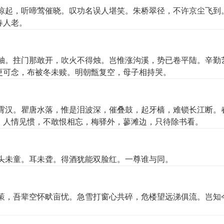
惊起，听啼莺催晓。叹功名误人堪笑。朱桥翠径，不许京尘飞到
春人老。
轴。拄门那敢开，吹火不得烛。岂惟涨沟溪，势已卷平陆。辛勤
更可念，布被冬未赎。明朝甑复空，母子相持哭。
霄汉。瞿唐水落，惟是泪波深，催叠鼓，起牙樯，难锁长江断。
。人情见惯，不敢恨相忘，梅驿外，蓼滩边，只待除书看。
头未童。耳未聋。得酒犹能双脸红。一尊谁与同。
策，吾辈空怀畎亩忧。急雪打窗心共碎，危楼望远涕俱流。岂知