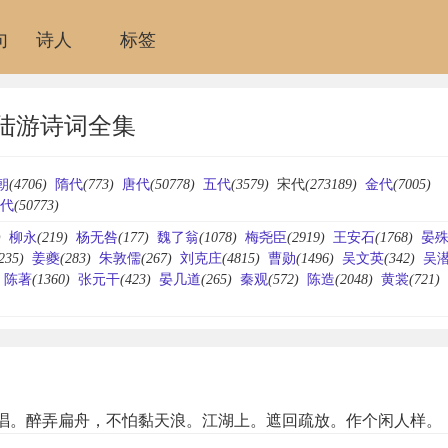
句
诗人
标签
陆游诗词全集
朝
(4706)
隋代
(773)
唐代
(50778)
五代
(3579)
宋代
(273189)
金代
(7005)
代
(50773)
)
柳永
(219)
杨无咎
(177)
魏了翁
(1078)
梅尧臣
(2919)
王安石
(1768)
晏
235)
姜夔
(283)
朱敦儒
(267)
刘克庄
(4815)
曹勋
(1496)
吴文英
(342)
吴
陈著
(1360)
张元干
(423)
晏几道
(265)
秦观
(572)
陈造
(2048)
黄裳
(721)
唱。醉弄扁舟，不怕黏天浪。江湖上。遮回疏放。作个闲人样。