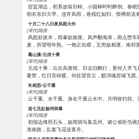
贺监湖边，初系放翁归棹。小园林时时醉倒。春眠
朝衣东归欠早。连宵风雨，卷残红如扫。恨樽前送
十月二十八日夜风雨大作
[宋代]陆游
风怒欲拔木，雨暴欲掀屋。风声翻海涛，雨点堕车
麦，所望明年熟。一饱正自艰，五穷故相逐。南邻
蓦山溪•元戎十乘
[宋代]陆游
元戎十乘，出次高唐馆。归去旧鹓行，更何人齐飞
鳌禁，红日宫砖暖。何处望音尘，黯消魂层城飞观
长相思•云千重
[宋代]陆游
云千重。水千重。身在千重云水中。月明收钓筒。
送七兄赴扬州帅幕
[宋代]陆游
初报边烽照石头，旋闻胡马集瓜州。诸公谁听刍荛
淮南路，乱絮飞花送客舟。