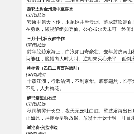
题郭太尉金州第中至喜堂
[宋代]陆游
安康甲第天下传，玉题绣井摩云烟。落成鼓吹震百
在勇退，顾视解组如登仙。公心虽尔天未可，终倚
下珠履逾三千。愿公小缓高枕计，即今河雒犹腥膻
三月十七日夜醉中作
船。
[宋代]陆游
前年脍鲸东海上，白浪如山寄豪壮。去年射虎南山
尚能狂，脱帽向人时大叫。逆胡未灭心未平，孤剑
柳梢青（乙巳二月西兴赠别）
[宋代]陆游
十载江湖，行歌沽酒，不到京华。底事翩然，长亭
不见，人共梅花。
醉书秦望山石壁
[宋代]陆游
秋雨初霁开长空，夜天无云吐白虹。擘波浴海出日
正如此，拜赐虚皇称放翁。放翁七十饮千钟，耳目
借旷快洗我胸。涛澜屡犯蛟鳄怒，涧谷或与精灵逢
谢池春•贺监湖边
惊天公。
[宋代]陆游