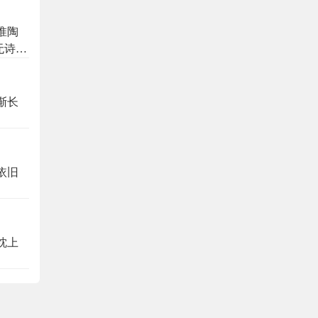
惟陶
无诗日
渐长
依旧
枕上