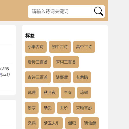
标签
小学古诗
初中古诗
高中古诗
唐诗三百首
宋词三百首
殊
(349)
潜
(521)
古诗三百首
随麋鹿
玄豹隐
说理
秋月夜
早春
琼树
朝宗
纸贵
卫玠
束晰言妙
凫舄
梦玉人引
侧犯
谪仙怨