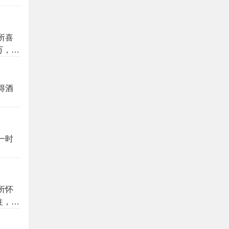
所喜
万，幕
泻黄金
得酒
一时
所怀
往，聊
寸豪健