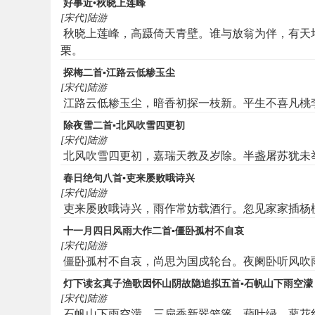
好事近•秋晓上莲峰
[宋代]陆游
秋晓上莲峰，高蹑倚天青壁。谁与放翁为伴，有天
栗。
探梅二首▪江路云低糁玉尘
[宋代]陆游
江路云低糁玉尘，暗香初探一枝新。平生不喜凡桃
除夜雪二首▪北风吹雪四更初
[宋代]陆游
北风吹雪四更初，嘉瑞天教及岁除。半盏屠苏犹未
春日绝句八首▪吏来屡败哦诗兴
[宋代]陆游
吏来屡败哦诗兴，雨作常妨载酒行。忽见家家插杨
十一月四日风雨大作二首▪僵卧孤村不自哀
[宋代]陆游
僵卧孤村不自哀，尚思为国戍轮台。夜阑卧听风吹
灯下读玄真子渔歌因怀山阴故隐追拟五首▪石帆山下雨空濛
[宋代]陆游
石帆山下雨空濛。三扇香新翠箬篷。蘋叶绿，蓼花