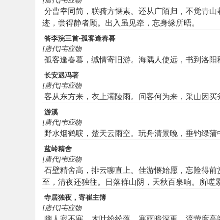
[唐代]韦应物
分曹幸同简，联骑方惬素。还从广陌归，不觉青山
迹，尝得静者顾。出入虽见牵，忘身缘所晤。
答李浣三首▪孤客逢春暮
[唐代]韦应物
孤客逢春暮，缄情寄旧游。海隅人使远，书到洛阳
长安遇冯著
[唐代]韦应物
客从东方来，衣上灞陵雨。问客何为来，采山因买
游溪
[唐代]韦应物
野水烟鹤唳，楚天云雨空。玩舟清景晚，垂钓绿蒲
蓝岭精舍
[唐代]韦应物
石壁精舍高，排云聊直上。佳游惬始愿，忘险得前
至，清夜还独往。日落群山阴，天秋百泉响。所嗟
寺居独夜，寄崔主簿
[唐代]韦应物
幽人寂不寐，木叶纷纷落。寒雨暗深更，流萤度高