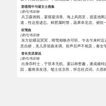
郡斋雨中与诸文士燕集
[唐代]韦应物
兵卫森画戟，宴寝凝清香。海上风雨至，逍遥池阁
遣，性达形迹忘。鲜肥属时禁，蔬果幸见尝。俯饮
汪洋。方知大藩地，岂曰财赋疆。
听莺曲
[唐代]韦应物
东方欲曙花冥冥，啼莺相唤亦可听。乍去乍来时近
意自娇，羌儿弄笛曲未调。前声后声不相及，秦女
处愁人忆故园？伯劳飞过声跼促，戴胜下时桑田绿
答长安丞裴说
犹袅袅。还栖碧树锁千门，春漏方残一声晓。
[唐代]韦应物
出身忝时士，于世本无机。爰以林壑趣，遂成顽钝
踪，邈将亲友违。髦士佐京邑，怀念枉贞词。久雨
栖时。