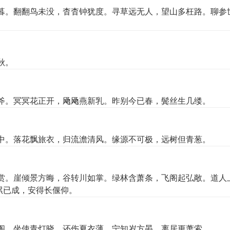
暮。翻翻鸟未没，杳杳钟犹度。寻草远无人，望山多枉路。聊参
秋。
斧。冥冥花正开，飏飏燕新乳。昨别今已春，鬓丝生几缕。
中。落花飘旅衣，归流澹清风。缘源不可极，远树但青葱。
赏。崖倾景方晦，谷转川如掌。绿林含萧条，飞阁起弘敞。道人
累已成，安得长偃仰。
阁。坐使青灯晓，还伤夏衣薄。宁知岁方晏，离居更萧索。