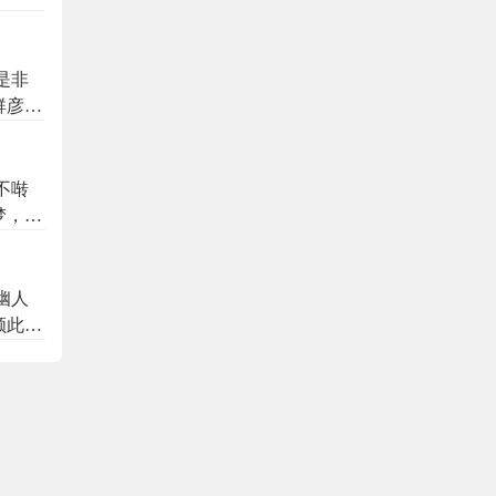
是非
群彦今
不啭
梦，何
去花枝
幽人
顾此林