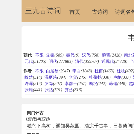
三九古诗词
首页
古诗词
诗词名
朝代
不限
先秦
(585)
秦代
(9)
汉代
(758)
魏晋
(2428)
南北
元代
(51205)
明代
(277883)
清代
(355707)
近现代
(24728)
当
作者
不限
白居易
(2947)
李白
(1048)
杜甫
(1463)
杜牧
(492
皎然
(514)
温庭筠
(394)
李贺
(245)
杜荀鹤
(330)
卢纶
(337)
许浑
(514)
罗隐
(507)
李群玉
(257)
顾况
(242)
韩偓
(340)
赵
张籍
(441)
张祜
(501)
齐己
(816)
阊门怀古
[唐代]韦应物
独鸟下高树，遥知吴苑园。凄凉千古事，日暮倚阊