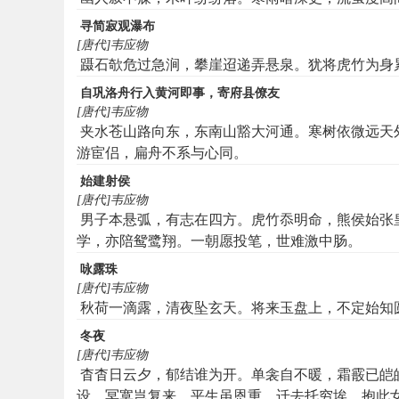
寻简寂观瀑布
[唐代]韦应物
蹑石欹危过急涧，攀崖迢递弄悬泉。犹将虎竹为身
自巩洛舟行入黄河即事，寄府县僚友
[唐代]韦应物
夹水苍山路向东，东南山豁大河通。寒树依微远天
游宦侣，扁舟不系与心同。
始建射侯
[唐代]韦应物
男子本悬弧，有志在四方。虎竹忝明命，熊侯始张
学，亦陪鸳鹭翔。一朝愿投笔，世难激中肠。
咏露珠
[唐代]韦应物
秋荷一滴露，清夜坠玄天。将来玉盘上，不定始知
冬夜
[唐代]韦应物
杳杳日云夕，郁结谁为开。单衾自不暖，霜霰已皑
设，冥寞岂复来。平生虽恩重，迁去托穷埃。抱此