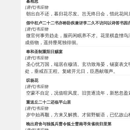
暮相思
[唐代]韦应物
朝出自不还，暮归花尽发。岂无终日会，惜此花间
假中枉卢二十二书亦称卧疾兼讶李二久不访问以诗答书因
[唐代]韦应物
微官何事劳趋走，服药闲眠养不才。花里棋盘憎鸟
成俗物，遥持麈尾独徘徊。
奉和圣制重阳日赐宴
[唐代]韦应物
圣心忧万国，端居在穆清。玄功致海晏，锡宴表文
处，垂戒百王程。复睹开元日，臣愚献颂声。
叹杨花
[唐代]韦应物
空蒙不自定，况值暄风度。旧赏逐流年，新愁忽盈
重送丘二十二还临平山居
[唐代]韦应物
岁中始再觏，方来又解携。才留野艇语，已忆故山
晚出府舍与独孤兵曹令狐士曹南寻朱雀街归里第