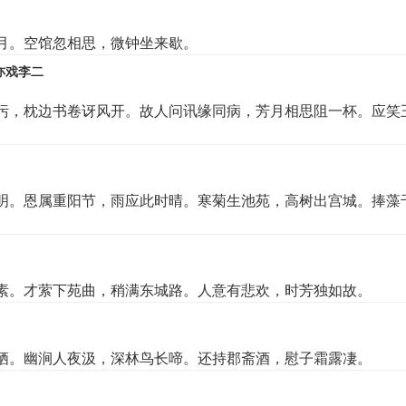
月。空馆忽相思，微钟坐来歇。
亦戏李二
污，枕边书卷讶风开。故人问讯缘同病，芳月相思阻一杯。应笑
明。恩属重阳节，雨应此时晴。寒菊生池苑，高树出宫城。捧藻
素。才萦下苑曲，稍满东城路。人意有悲欢，时芳独如故。
栖。幽涧人夜汲，深林鸟长啼。还持郡斋酒，慰子霜露凄。