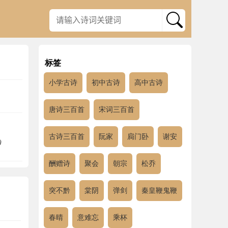
标签
小学古诗
初中古诗
高中古诗
唐诗三百首
宋词三百首
古诗三百首
阮家
扃门卧
谢安
)
酬赠诗
聚会
朝宗
松乔
突不黔
棠阴
弹剑
秦皇鞭鬼鞭
春晴
意难忘
乘杯