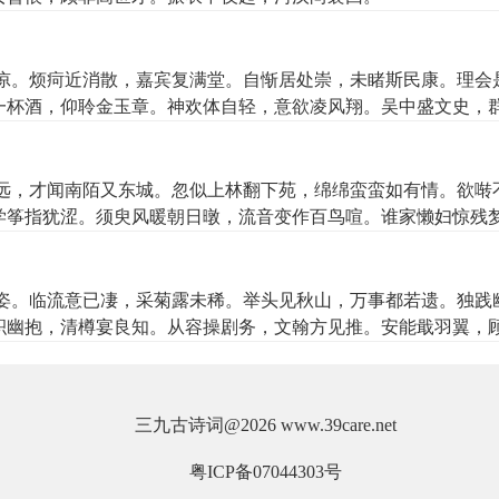
凉。烦疴近消散，嘉宾复满堂。自惭居处崇，未睹斯民康。理会
一杯酒，仰聆金玉章。神欢体自轻，意欲凌风翔。吴中盛文史，
远，才闻南陌又东城。忽似上林翻下苑，绵绵蛮蛮如有情。欲啭
学筝指犹涩。须臾风暖朝日暾，流音变作百鸟喧。谁家懒妇惊残
。不及流莺日日啼花间，能使万家春意闲。有时断续听不了，飞
姿。临流意已凄，采菊露未稀。举头见秋山，万事都若遗。独践
积幽抱，清樽宴良知。从容操剧务，文翰方见推。安能戢羽翼，
三九古诗词
@2026 www.39care.net
粤ICP备07044303号