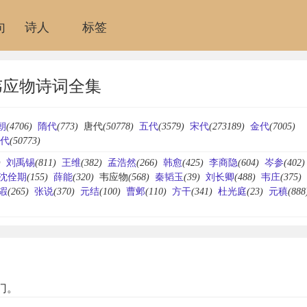
句
诗人
标签
韦应物诗词全集
朝
(4706)
隋代
(773)
唐代
(50778)
五代
(3579)
宋代
(273189)
金代
(7005)
代
(50773)
)
刘禹锡
(811)
王维
(382)
孟浩然
(266)
韩愈
(425)
李商隐
(604)
岑参
(402)
沈佺期
(155)
薛能
(320)
韦应物
(568)
秦韬玉
(39)
刘长卿
(488)
韦庄
(375)
嘏
(265)
张说
(370)
元结
(100)
曹邺
(110)
方干
(341)
杜光庭
(23)
元稹
(888
门。