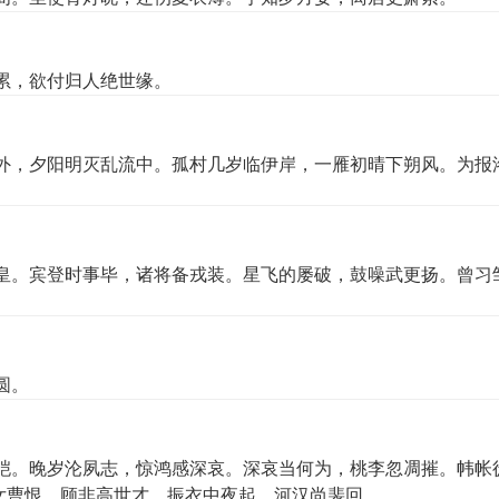
累，欲付归人绝世缘。
外，夕阳明灭乱流中。孤村几岁临伊岸，一雁初晴下朔风。为报
皇。宾登时事毕，诸将备戎装。星飞的屡破，鼓噪武更扬。曾习
圆。
皑。晚岁沦夙志，惊鸿感深哀。深哀当何为，桃李忽凋摧。帏帐
女曹恨，顾非高世才。振衣中夜起，河汉尚裴回。