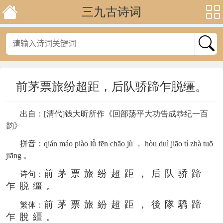
三九古诗词
前茅票旅纷超距，后队骄蹄乍脱缰。
出自：[清代]钱大昕所作《回部荡平大功告成恭纪一百
韵》
拼音：
qián máo piào lǚ fēn chāo jù ， hòu duì jiāo tí zhà tuō
jiāng 。
前茅票旅纷超距，后队骄蹄
诗句：
乍脱缰。
前茅票旅紛超距，後隊驕蹄
繁体：
乍脫繮。