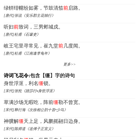
绿軿绀幰纷如雾，节鼓清笳
前
启路。
[唐代]张说《安乐郡主花烛行》
听妇
前
致词，三男邺城戍。
[唐代]杜甫《石壕吏》
岐王宅里寻常见，崔九堂
前
几度闻。
[唐代]杜甫《江南逢李龟年》
更多>>
诗词飞花令:
包含【缰】字的诗句
身世浮沤，利名
缰
锁。
[宋代]张抡《踏莎行▪身世浮沤》
草满沙场无暇吃，阵前
缰
勒不曾宽。
[宋代]释行海《次徐相公韵十首•少马》
神骥解
缰
天上足，风鹏摇翮日边身。
[宋代]陈师道《送傅子正宣义》