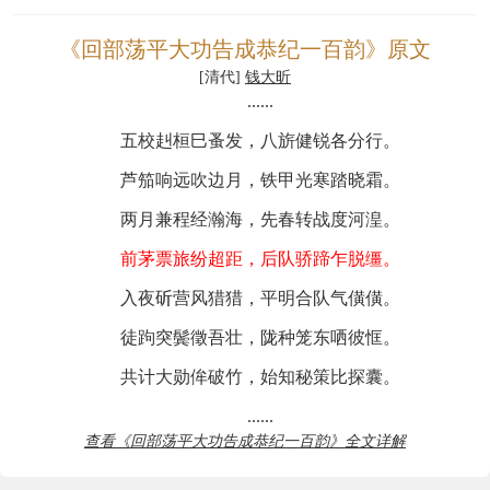
《回部荡平大功告成恭纪一百韵》原文
[清代]
钱大昕
......
五校赳桓巳蚤发，八旂健锐各分行。
芦笳响远吹边月，铁甲光寒踏晓霜。
两月兼程经瀚海，先春转战度河湟。
前茅票旅纷超距，后队骄蹄乍脱缰。
入夜斫营风猎猎，平明合队气僙僙。
徒跔突鬓徵吾壮，陇种笼东哂彼恇。
共计大勋侔破竹，始知秘策比探囊。
......
查看《回部荡平大功告成恭纪一百韵》全文详解