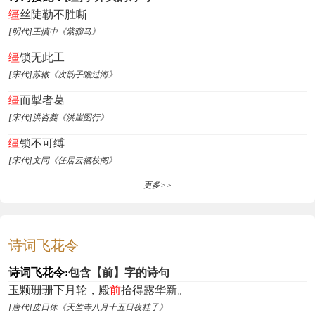
缰
丝陡勒不胜嘶
[明代]王慎中《紫骝马》
缰
锁无此工
[宋代]苏辙《次韵子瞻过海》
缰
而掣者葛
[宋代]洪咨夔《洪崖图行》
缰
锁不可缚
[宋代]文同《任居云栖枝阁》
更多>>
诗词飞花令
诗词飞花令:
包含【前】字的诗句
玉颗珊珊下月轮，殿
前
拾得露华新。
[唐代]皮日休《天竺寺八月十五日夜桂子》