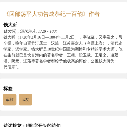
《回部荡平大功告成恭纪一百韵》作者
钱大昕
钱大昕, , 清代诗人, 1728 - 1804
钱大昕（1728年2月16日—1804年11月2日），字晓征，又字及之，号
辛楣，晚年自署竹汀居士，汉族，江苏嘉定人（今属上海），清代史
学家、汉学家。钱大昕是18世纪中国最为渊博和专精的学术大师，他
在生前就已是饮誉海内的著名学者，王昶、段玉裁、王引之、凌廷
堪、阮元、江藩等著名学者都给予他极高的评价，公推钱大昕为“一
代儒宗”。
标签
军旅
武功
诗词接龙：
[缰]字开头的诗句