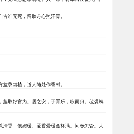
自古谁无死，留取丹心照汗青。
方盆载幽植，道人随处作香材。
，趣取好官为。居之安，于胥乐，咏而归。毡裘鴂
惹清香，偎媚暖。爱香爱暖金杯满。问春怎管。大