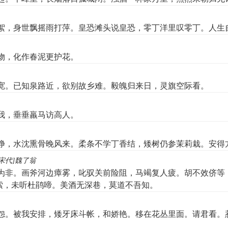
絮，身世飘摇雨打萍。皇恐滩头说皇恐，零丁洋里叹零丁。人生
物，化作春泥更护花。
宽。已知泉路近，欲别故乡难。毅魄归来日，灵旗空际看。
我，垂垂羸马访高人。
净，水沈熏骨晚风来。柔条不学丁香结，矮树仍参茉莉栽。安得
[宋代]魏了翁
为非。画斧河边瘴雾，叱驭关前险阻，马竭复人疲。胡不效侪等
索，未听杜鹃啼。美酒无深巷，莫道不吾知。
怨。被我安排，矮牙床斗帐，和娇艳。移在花丛里面。请君看。
。