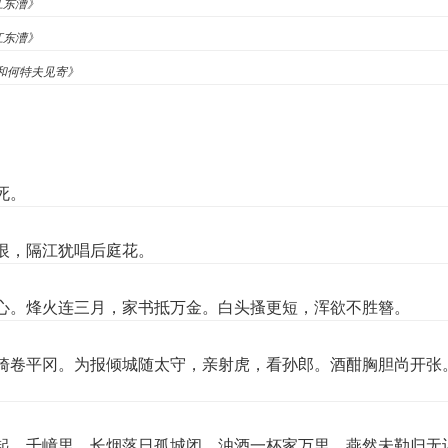
江东漕》
江东漕》
《和何特夫见寄》
死。
恨，隔江犹唱后庭花。
心。烽火连三月，家书抵万金。白头搔更短，浑欲不胜簪。
骑卷平冈。为报倾城随太守，亲射虎，看孙郎。酒酣胸胆尚开张
起。千嶂里，长烟落日孤城闭。浊酒一杯家万里，燕然未勒归无