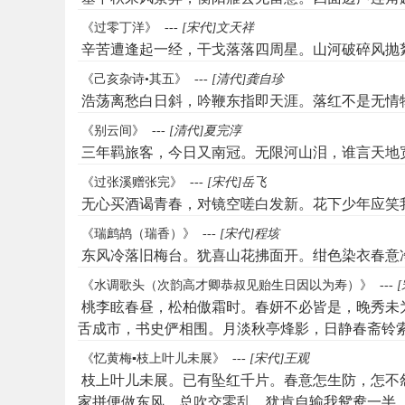
《过零丁洋》
---
[宋代]文天祥
辛苦遭逢起一经，干戈落落四周星。山河破碎风抛
《己亥杂诗•其五》
---
[清代]龚自珍
浩荡离愁白日斜，吟鞭东指即天涯。落红不是无情
《别云间》
---
[清代]夏完淳
三年羁旅客，今日又南冠。无限河山泪，谁言天地
《过张溪赠张完》
---
[宋代]岳飞
无心买酒谒青春，对镜空嗟白发新。花下少年应笑
《瑞鹧鸪（瑞香）》
---
[宋代]程垓
东风冷落旧梅台。犹喜山花拂面开。绀色染衣春意
《水调歌头（次韵高才卿恭叔见贻生日因以为寿）》
---
桃李眩春昼，松柏傲霜时。春妍不必皆是，晚秀未
舌成市，书史俨相围。月淡秋亭烽影，日静春斋铃
《忆黄梅▪枝上叶儿未展》
---
[宋代]王观
枝上叶儿未展。已有坠红千片。春意怎生防，怎不
家拼便做东风，总吹交零乱。犹肯自输我鸳鸯一半