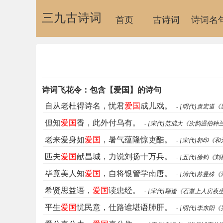
三九古诗词
首页
古诗词
诗词名
诗词飞花令：包含【爱国】的诗句
自从老杜得诗名，忧君
爱国
成儿戏。
- [明代]袁宏
但知
爱国
香，此外付乌有。
- [宋代]范成大《次韵温伯种
老来爱身如
爱国
，暑气蕴隆惊吏酷。
- [宋代]郭印《
匹夫
爱国
献昌城，力说刘扬十万兵。
- [五代]徐钧《
毕竟美人知
爱国
，自将银管学南唐。
- [清代]苏曼殊《
希贤思益语，
爱国
读忠经。
- [宋代]顾逢《石堂上人房夜
平生
爱国
忧民意，仕路谁堪语肺肝。
- [明代]李东阳