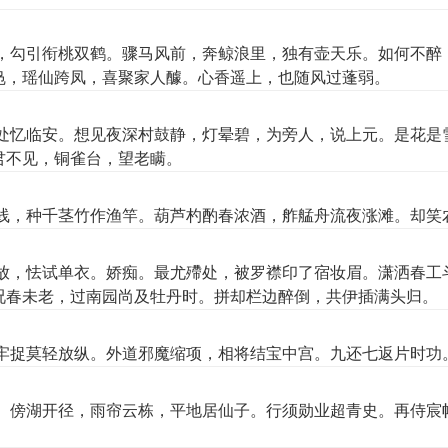
，勾引衔桃双鹤。骤马风前，奔鲸浪里，独有壶天乐。如何不醉
凫，瑶仙跨凤，喜聚家人醵。心香遥上，也随风过蓬弱。
处忆临安。想见夜深村鼓静，灯晕碧，为旁人，说上元。是花是
君不见，铜雀台，望老瞒。
线，种千茎竹作渔竿。葫芦杓酌春浓酒，舴艋舟流夜涨滩。却笑
放，怯试单衣。娇痴。最尤殢处，被罗襟印了宿妆眉。潇洒春工
况春未老，过南园尚及牡丹时。拼却栏边醉倒，共伊插满头归。
牢捉莫轻放纵。外道邪魔缩项，相将结宝中宫。九还七返片时功
。傍湖开径，雨帘云栋，平地居仙子。行须勋业超青史。再侍宸