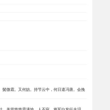
。鬓微霜。又何妨。持节云中，何日遣冯唐。会挽
计，羌管悠悠霜满地。人不寐，将军白发征夫泪。