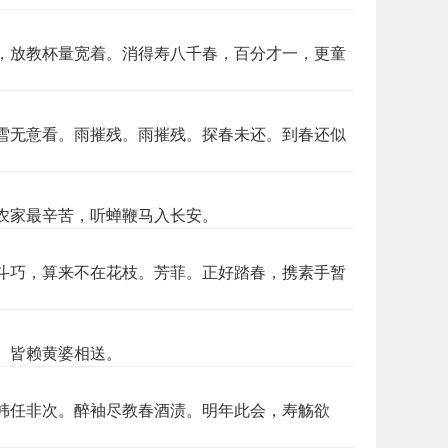
，放教杯量宽着。消得寿八千春，百分才一，更童
雪无意看。雨摧残。雨摧残。探春未还。到春还似
农家最辛苦，听蝉鞭马入长安。
斗巧，算来不在花枝。芳菲。正好踏春，携素手暂
。皆赖黄婆相送。
帏任非次。醉袖尽教春酒渍。明年此会，寿觞欲