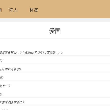
句
诗人
标签
爱国
道《显灵宫集诸公，以“城市山林”为韵（四首选—）》
兰》
和元守中秋月夜韵》
刘植》
海上•一》
坐》
《哭青溪倪太宰先生》