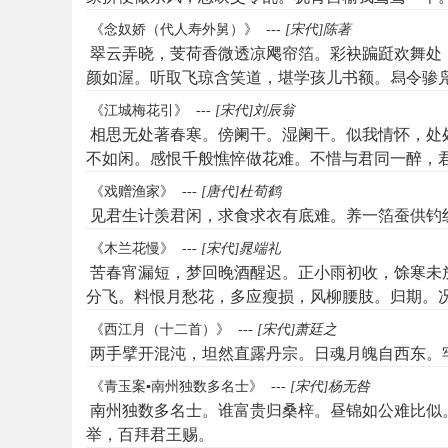
《念奴娇（代人寿外舅）》
---
[宋代]陈著
翠云弄晓，芰荷香微透凉飔帘箔。彩袂蹁跹欢舞处
颜如渥。听取飞琼含笑道，堪学孩儿书额。舄令骖
《江城梅花引》
---
[宋代]刘辰翁
相思无处著春寒。傍阑干。湿阑干。似我情怀，处
不如闲。感恨千般憔悴做花难。不惜与君同一醉，
《戏赠渔家》
---
[唐代]杜荀鹤
见君生计羡君闲，求食求衣有底难。养一箔蚕供钓
《木兰花慢》
---
[宋代]晁端礼
苦春宵漏短，梦回晚酒醒迟。正小雨初收，馀寒未
分飞。料恨月愁花，多应瘦损，风柳腰肢。归期。
《西江月（十二首）》
---
[宋代]萧廷之
两手擘开混沌，坦然直露丹宗。日魂月魄自西东。
《青玉案▪南州独数多名士》
---
[宋代]杨无咎
南州独数多名士。谁富贵归桑梓。昼锦如公难比似
举，百拜君王赐。