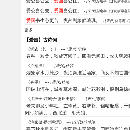
爱公喜公去，
爱国
喜公住。
- [宋代]彭龟年《送杨诚斋赴
爱公喜公去，
爱国
喜公住。
- [宋代]彭龟年《送杨诚斋赴
爱国
书生心更苦，夜占列象候璿玑。
- [宋代]洪咨夔
更多...
【爱国】古诗词
《悯农（其一）》
---
[唐代]李绅
春种一粒粟，秋成万颗子。四海无闲田，农夫犹饿
《泊秦淮》
---
[唐代]杜牧
烟笼寒水月笼沙，夜泊秦淮近酒家。商女不知亡国
《春望》
---
[唐代]杜甫
国破山河在，城春草木深。感时花溅泪，恨别鸟惊
《江神子•江城子•密州出猎》
---
[宋代]苏轼
老夫聊发少年狂。左牵黄。右擎苍。锦帽貂裘，千
雕弓如满月，西北望，射天狼。
《渔家傲•麟州秋思》
---
[宋代]范仲淹
塞下秋来风景异，衡阳雁去无留意。四面边声连角