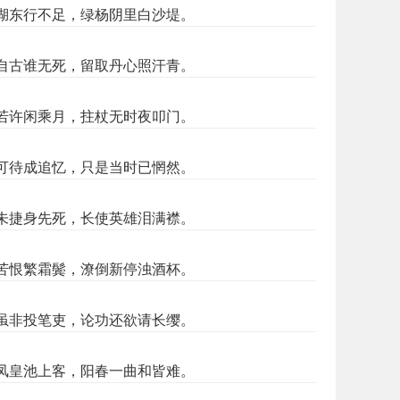
湖东行不足，绿杨阴里白沙堤。
自古谁无死，留取丹心照汗青。
若许闲乘月，拄杖无时夜叩门。
可待成追忆，只是当时已惘然。
未捷身先死，长使英雄泪满襟。
苦恨繁霜鬓，潦倒新停浊酒杯。
虽非投笔吏，论功还欲请长缨。
凤皇池上客，阳春一曲和皆难。