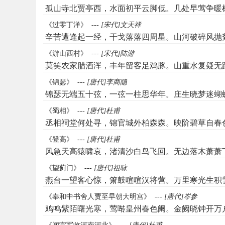
孤山寺北贾亭西，水面初平云脚低。几处早莺争暖
《过零丁洋》
---
[宋代]文天祥
辛苦遭逢起一经，干戈落落四周星。山河破碎风抛
《游山西村》
---
[宋代]陆游
莫笑农家腊酒浑，丰年留客足鸡豚。山重水复疑无
《锦瑟》
---
[唐代]李商隐
锦瑟无端五十弦，一弦一柱思华年。庄生晓梦迷蝴
《蜀相》
---
[唐代]杜甫
丞相祠堂何处寻，锦官城外柏森森。映阶碧草自春
《登高》
---
[唐代]杜甫
风急天高猿啸哀，渚清沙白鸟飞回。无边落木萧萧
《望蓟门》
---
[唐代]祖咏
燕台一望客心惊，箫鼓喧喧汉将营。万里寒光生积
《奉和中书舍人贾至早朝大明宫》
---
[唐代]岑参
鸡鸣紫陌曙光寒，莺啭皇州春色阑。金阙晓钟开万