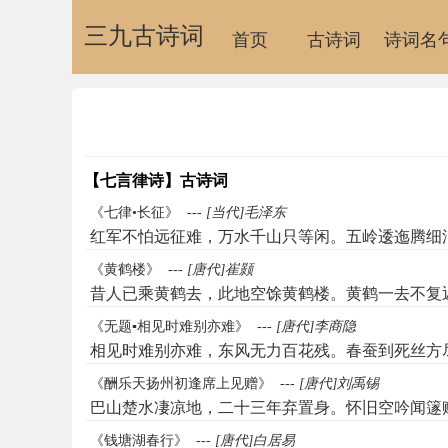
三九古诗词
首页
古诗词
诗词名
【七言律诗】古诗词
《七律•长征》
---
[当代]毛泽东
红军不怕远征难，万水千山只等闲。五岭逶迤腾细
《黄鹤楼》
---
[唐代]崔颢
昔人已乘黄鹤去，此地空馀黄鹤楼。黄鹤一去不复
《无题▪相见时难别亦难》
---
[唐代]李商隐
相见时难别亦难，东风无力百花残。春蚕到死丝方
《酬乐天扬州初逢席上见赠》
---
[唐代]刘禹锡
巴山楚水凄凉地，二十三年弃置身。怀旧空吟闻篴
《钱塘湖春行》
---
[唐代]白居易