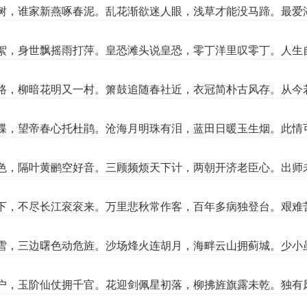
树，谁家新燕啄春泥。乱花渐欲迷人眼，浅草才能没马蹄。最爱
絮，身世飘摇雨打萍。皇恐滩头说皇恐，零丁洋里叹零丁。人生
路，柳暗花明又一村。箫鼓追随春社近，衣冠简朴古风存。从今
蝶，望帝春心托杜鹃。沧海月明珠有泪，蓝田日暖玉生烟。此情
色，隔叶黄鹂空好音。三顾频烦天下计，两朝开济老臣心。出师
下，不尽长江衮衮来。万里悲秋常作客，百年多病独登台。艰难
雪，三边曙色动危旌。沙场烽火连胡月，海畔云山拥蓟城。少小
户，玉阶仙仗拥千官。花迎剑佩星初落，柳拂旌旗露未乾。独有