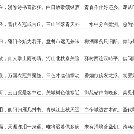
在，漫卷诗书喜欲狂。白日放歌须纵酒，青春作伴好还乡。即从
径，晋代衣冠成古丘。三山半落青天外，二水中分白鹭洲。总为
扫，蓬门今始为君开。盘餐市远无兼味，樽酒家贫只旧醅。肯与
散，仙人掌上雨初晴。河山北枕秦关险，驿树西连汉畤平。借问
殿，万国衣冠拜冕旒。日色才临仙掌动，香烟欲傍衮龙浮。朝罢
听，云山况是客中过。关城树色催寒近，御苑砧声向晚多。莫见
泪，衡阳归雁几封书。青枫江上秋天远，白帝城边古木疏。圣代
隔，天涯涕泪一身遥。唯将迟暮供多病，未有涓埃荅圣朝。跨马