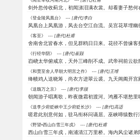
《闻官军收河南河北》
---
[唐代]杜甫
剑外忽传收蓟北，初闻涕泪满衣裳。却看妻子愁何
《登金陵凤凰台》
---
[唐代]李白
凤凰台上凤凰游，凤去台空江自流。吴宫花草埋幽
《客至》
---
[唐代]杜甫
舍南舍北皆春水，但见群鸥日日来。花径不曾缘客
《行经华阴》
---
[唐代]崔颢
岧峣太华俯咸京，天外三峰削不成。武帝祠前云欲
《和贾至舍人早朝大明宫之作》
---
[唐代]王维
绛帻鸡人送晓筹，尚衣方进翠云裘。九天阊阖开宫
《送魏万之京》
---
[唐代]李颀
朝闻游子唱离歌，昨夜微霜初渡河。鸿雁不堪愁里
《送李少府贬峡中王少府贬长沙》
---
[唐代]高适
嗟君此别意何如，驻马衔杯问谪居。巫峡啼猿数行
《野望▪西山白雪三年戍》
---
[唐代]杜甫
西山白雪三年戍，南浦清江万里桥。海内风尘诸弟