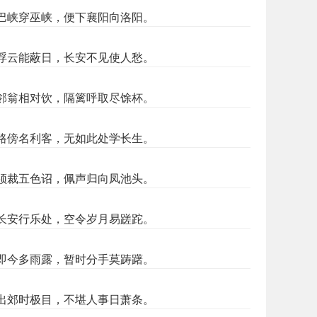
巴峡穿巫峡，便下襄阳向洛阳。
浮云能蔽日，长安不见使人愁。
邻翁相对饮，隔篱呼取尽馀杯。
路傍名利客，无如此处学长生。
须裁五色诏，佩声归向凤池头。
长安行乐处，空令岁月易蹉跎。
即今多雨露，暂时分手莫踌躇。
出郊时极目，不堪人事日萧条。