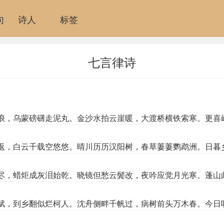
句
诗人
标签
七言律诗
浪，乌蒙磅礴走泥丸。金沙水拍云崖暖，大渡桥横铁索寒。更喜
返，白云千载空悠悠。晴川历历汉阳树，春草萋萋鹦鹉洲。日暮
尽，蜡炬成灰泪始乾。晓镜但愁云鬓改，夜吟应觉月光寒。蓬山
赋，到乡翻似烂柯人。沈舟侧畔千帆过，病树前头万木春。今日