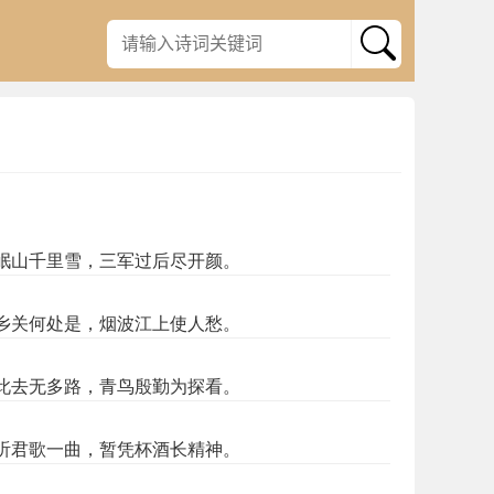
岷山千里雪，三军过后尽开颜。
乡关何处是，烟波江上使人愁。
此去无多路，青鸟殷勤为探看。
听君歌一曲，暂凭杯酒长精神。