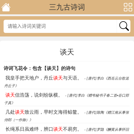
三九古诗词
谈天
诗词飞花令：包含【谈天】的诗句
我皇手把天地户，丹丘
谈天
与天语。
- [唐代]李白《西岳云台歌送
丹丘子》
谈天
信浩荡，说剑纷纵横。
- [唐代]李白《赠韦秘书子春二首▪谷口郑
子真》
几处
谈天
致云雨，早时文海得鲸鳌。
- [唐代]陈陶《赠江南从事张
侍郎（一作御）》
长绳系日虽难绊，辨口
谈天
不易穷。
- [唐代]罗隐《酬黄从事怀旧