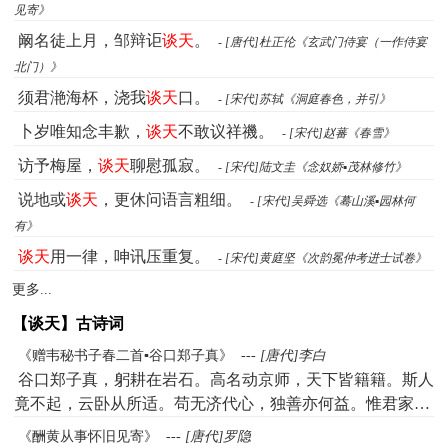
见寄》
阚名徒上月，邹辩讵
谈天
。
- [唐代]杜正伦《玄武门侍宴（一作侍宴
北门）》
须君滟海杯，浇我
谈天
口。
- [宋代]苏轼《洞庭春色，并引》
卜岁唯知念丰歉，
谈天
不敢议祥禨。
- [宋代]赵蕃《春雪》
访予梅屋，
谈天
聊慰孤寂。
- [宋代]陆文圭《念奴娇▪茂林修竹》
说地或
谈天
，更休问语言粗细。
- [宋代]吴舜选《蓦山溪▪园林何
有》
谈天
用一律，呻讯压重复。
- [宋代]黄庭坚《次韵冕仲考进士试卷》
更多...
【谈天】古诗词
《赠韦秘书子春二首▪谷口郑子真》
---
[唐代]李白
谷口郑子真，躬耕在岩石。高名动京师，天下皆籍籍。斯人
竟不起，云卧从所适。苟无济代心，独善亦何益。惟君家世
者，偃息逢休明。谈天信浩荡，说剑纷纵横。谢公不徒然，
《酬黄从事怀旧见寄》
---
[唐代]罗隐