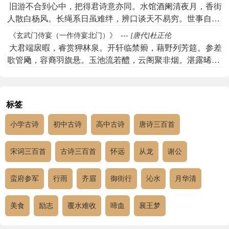
起来为苍生。秘书何寂寂，无乃羁豪英。且复归碧山，安能
旧游不合到心中，把得君诗意亦同。水馆酒阑清夜月，香街
恋金阙。旧宅樵渔地，蓬蒿已应没。却顾女几峰，胡颜见云
人散白杨风。长绳系日虽难绊，辨口谈天不易穷。世事自随
月。
蓬转在，思量何处是飞蓬。
《玄武门侍宴（一作侍宴北门）》
---
[唐代]杜正伦
大君端扆暇，睿赏狎林泉。开轩临禁籞，藉野列芳筵。参差
歌管飏，容裔羽旗悬。玉池流若醴，云阁聚非烟。湛露晞尧
日，熏风入舜弦。大德侔玄造，微物荷陶甄。谬陪瑶水宴，
仍厕柏梁篇。阚名徒上月，邹辩讵谈天。既喜光华旦，还伤
迟暮年。犹冀升中日，簪裾奉肃然。
标签
小学古诗
初中古诗
高中古诗
唐诗三百首
宋词三百首
古诗三百首
怀远
从龙
谢公
蛮府参军
行雨
齐眉
御街行
沁水
月华清
美食
励志
覆水难收
啼血
襄王梦