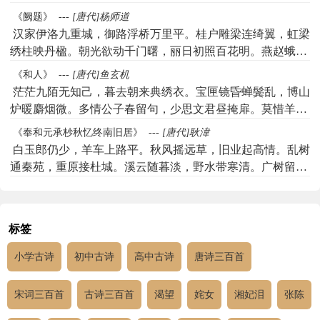
身未达，不堪摇落听秋砧。
《阙题》
---
[唐代]杨师道
汉家伊洛九重城，御路浮桥万里平。桂户雕梁连绮翼，虹梁
绣柱映丹楹。朝光欲动千门曙，丽日初照百花明。燕赵蛾眉
旧倾国，楚宫腰细本传名。二月桑津期结伴，三春淇水逐关
《和人》
---
[唐代]鱼玄机
情。兰丛有意飞双蝶，柳叶无趣隐啼莺。扇里细妆将夜并，
茫茫九陌无知己，暮去朝来典绣衣。宝匣镜昏蝉鬓乱，博山
风前独舞共花荣。两鬟百万谁论价，一笑千金判是轻。不为
炉暖麝烟微。多情公子春留句，少思文君昼掩扉。莫惜羊车
披图来侍寝，非因主第奉身迎。羊车讵畏青门闭，兔月今宵
频列载，柳丝梅绽正芳菲。
《奉和元承杪秋忆终南旧居》
---
[唐代]耿湋
照后庭。
白玉郎仍少，羊车上路平。秋风摇远草，旧业起高情。乱树
通秦苑，重原接杜城。溪云随暮淡，野水带寒清。广树留峰
翠，闲门响叶声。近樵应已烧，多稼又新成。解佩从休沐，
承家岂退耕。恭侯有遗躅，何事学泉明。
标签
小学古诗
初中古诗
高中古诗
唐诗三百首
宋词三百首
古诗三百首
渴望
姹女
湘妃泪
张陈