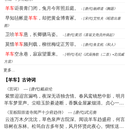
羊车
讵畏青门闭，兔月今宵照后庭。
- [唐代]杨师道《阙题》
早知毡帐是
羊车
，却把黄金博青冢。
- [宋代]艾性夫《昭君出塞
图》
卫玠
羊车
悬，长卿驷马姿。
- [唐代]黄滔《喜翁文尧员外病起》
莫惜
羊车
频列载，柳丝梅绽正芳菲。
- [唐代]鱼玄机《和人》
羊车
空永巷，寂寂望重来。
- [明代]毛纪《武庙挽歌（二首）▪北伐威
方震》
更多...
【羊车】古诗词
《宫词》
---
[唐代]戴叔伦
紫禁迢迢宫漏鸣，夜深无语独含情。春风鸾镜愁中影，明月
羊车梦里声。尘暗玉阶綦迹断，香飘金屋篆烟清。贞心一任
蛾眉妒，买赋何须问马卿。
《至栎阳崇道寺闻严十少府趋侍》
---
[唐代]武元衡
云连万木夕沈沈，草色泉声古院深。闻说羊车趋盛府，何言
琼树在东林。松筠自古多年契，风月怀贤此夜心。惆怅送君