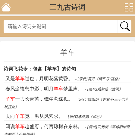
三九古诗词
羊车
诗词飞花令：包含【羊车】的诗句
又是
羊车
过也，月明花落黄昏。
- [宋代]黄升《清平乐•宫怨》
春风鸾镜愁中影，明月
羊车
梦里声。
- [唐代]戴叔伦《宫词》
羊车
一去长青芜，镜尘鸾䌽孤。
- [宋代]欧阳炯《更漏子▪三十六宫
秋夜永》
夫向
羊车
觅，男从凤穴求。
- [唐代]李商隐《拟意》
闻说
羊车
趋盛府，何言琼树在东林。
- [唐代]武元衡《至栎阳崇道
寺闻严十少府趋侍》