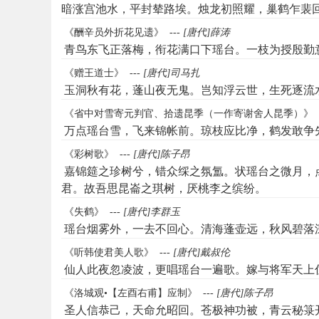
官曹虽检率，国步日夷平。命蹇固安分，祸来非有
暗涨宫池水，平封辇路埃。烛龙初照耀，巢鹤乍裴
相逢十月交，众卉飘已零。感旧谅戚戚，问孤恳茕
卷幌书千帙，援琴酒百杯。垂休编太史，呈瑞表中
《酬辛员外折花见遗》
---
[唐代]薛涛
员外真贵儒，弱冠被华缨。月香飘桂实，乳溜滴琼
青鸟东飞正落梅，衔花满口下瑶台。一枝为授殷勤
校书才智雄，举世一娉婷。赌墅鬼神变，属词鸾凤
君持玉盘珠，泻我怀袖盈。读罢涕交颐，愿言跻百
《赠王道士》
---
[唐代]司马扎
玉洞秋有花，蓬山夜无鬼。岂知浮云世，生死逐流
《省中对雪寄元判官、拾遗昆季（一作寄谢舍人昆季）》
万点瑶台雪，飞来锦帐前。琼枝应比净，鹤发敢争
《彩树歌》
---
[唐代]陈子昂
嘉锦筵之珍树兮，错众䌽之氛氲。状瑶台之微月，
君。故吾思昆崙之琪树，厌桃李之缤纷。
《失鹤》
---
[唐代]李群玉
瑶台烟雾外，一去不回心。清海蓬壶远，秋风碧落
《听韩使君美人歌》
---
[唐代]戴叔伦
仙人此夜忽凌波，更唱瑶台一遍歌。嫁与将军天上
《洛城观•【左酉右甫】应制》
---
[唐代]陈子昂
圣人信恭己，天命允昭回。苍极神功被，青云秘箓