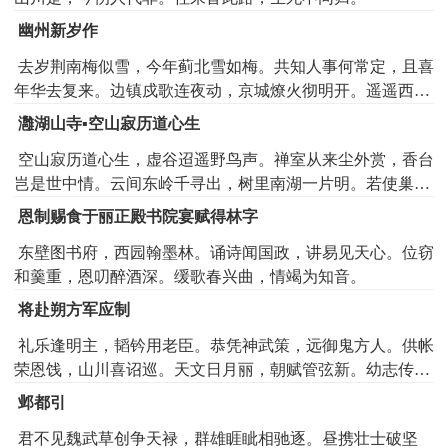
幽州新岁作
去岁荆南梅似雪，今年蓟北雪如梅。共知人事何常定，且喜
年华去复来。边镇戍歌连夜动，京城燎火彻明开。遥遥西向
长安日，愿上南山寿一杯。
灉湖山寺▪空山寂历道心生
空山寂历道心生，虚谷迢遥野鸟声。禅室从来尘外赏，香台
岂是世中情。云间东岭千寻出，树里南湖一片明。若使巢由
知此意，不将萝薜易簪缨。
恩制赐食于丽正殿书院宴赋得林字
东壁图书府，西园翰墨林。诵诗闻国政，讲易见天心。位窃
和羹重，恩叨醉酒深。缓歌春兴曲，情竭为知音。
将赴朔方军应制
礼乐逢明主，韬钤用老臣。恭凭神武策，远御鬼方人。供帐
荣恩饯，山川喜诏巡。天文日月丽，朝赋管弦新。幼志传三
略，衰材谢六钧。胆由忠作伴，心固道为邻。汉保河南地，
邺都引
胡清塞北尘。连年大军后，不日小康辰。剑舞轻离别，歌酣
君不见魏武草创争天禄，群雄睚眦相驰逐。昼携壮士破坚
忘苦辛。从来思博望，许国不谋身。