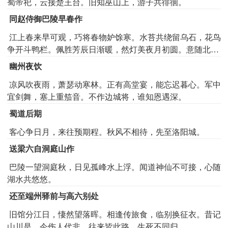
蜀帝祀，云接楚王台。旧知巫山上，游子共徘徊。
同赵侍御巴陵早春作
江上春来早可观，巧将春物妒馀寒。水苔共绕留乌石，花鸟
争开斗鸭栏。佩胜芳辰日渐暖，然灯美夜月初圆。意随北雁
云飞去，直待南州蕙草残。
幽州夜饮
凉风吹夜雨，萧瑟动寒林。正有高堂宴，能忘迟暮心。军中
宜剑舞，塞上重笳音。不作边城将，谁知恩遇深。
蜀道后期
客心争日月，来往预期程。秋风不相待，先至洛阳城。
送梁六自洞庭山作
巴陵一望洞庭秋，日见孤峰水上浮。闻道神仙不可接，心随
湖水共悠悠。
还至端州驿前与高六别处
旧馆分江日，悽然望落晖。相逢传旅食，临别换征衣。昔记
山川是，今伤人代非。往来皆此路，生死不同归。