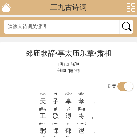
三九古诗词
郊庙歌辞•享太庙乐章•肃和
[唐代]
张说
韵脚:"阳"韵
拼音
tiān
zǐ
xiǎng
xiào
天
子
享
孝
，
gōng
gē
pǔ
jiāng
工
歌
溥
将
。
gōng
guàn
yù
chàng
躬
祼
郁
鬯
，