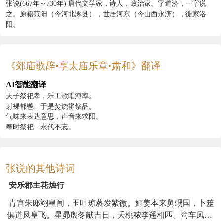
张说(667年～730年) 唐代文学家，诗人，政治家。字道济，一字说
之。原籍范阳（今河北涿县），世居河东（今山西永济），徙家洛
阳。
《郊庙歌辞•享太庙乐章•肃和》翻译
AI智能翻译
天子祭祀孝，乐工歌唱溥率。
射裸郁鬯，于是焚烧辚祭品。
气味来表达意思，声音来求阳。
奉时祭祀，永代不忘。
张说的其他诗词
安乐郡主花烛行
青宫朱邸翊皇闱，玉叶琼蕤发紫微。姬姜本来舅甥国，卜筮
俱道凤皇飞。星昴殷冬献吉日，夭桃秾李遥相匹。鸾车凤传