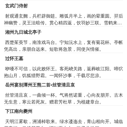
王子来，龙楼月殿天孙出。平台火树连上阳，紫炬红轮十二
玄武门侍射
行。丹炉飞铁驰炎焰，炎霞烁电吐明光。绿軿绀幰纷如雾，
射观通玄阙，兵栏辟御筵。雕弧月半上，画的晕重圆。羿后
节鼓清笳前启路。城隅靡靡稍东还，桥上鳞鳞转南渡。五方
神幽赞，灵王法暗传。贯心精四返，饮羽妙三联。雪鹤来衔
观者聚中京，四合尘烟涨洛城。商女香车珠结网，天人宝马
箭，星麟下集弦。一逢军宴洽，万庆武功宣。
玉繁缨。百壶渌酒千斤肉，大道连延障锦轴。先祝圣人寿万
湘州九日城北亭子
年，复祷宜家承百禄。珊瑚刻盘青玉尊，因之假道入梁园。
西楚茱萸节，南淮戏马台。宁知沅水上，复有菊花杯。亭帐
梁园山竹凝云汉，仰望高楼在天半。翠幕兰堂苏合薰，珠帘
凭高出，亲朋自远来。短歌将急景，同使兴情催。
挂户水波纹。别起芙蓉织成帐，金镂鸳鸯两相向。罽茵饰地
承雕履，花烛分阶移锦帐。织女西垂隐烛台，双童连缕合欢
过怀王墓
杯。蔼蔼绮庭嫔从列，娥娥红粉扇中开。黄金两印双花绶，
咿嚘不可信，以此败怀王。客死峣关路，返葬岐江阳。啼狖
富贵婚姻古无有。清歌棠棣美王姬，流化邦人正夫妇。
抱山月，饥狐猎野霜。一闻怀沙事，千载尽悲凉。
岳州宴别潭州王熊二首▪丝管清且哀
丝管清且哀，一曲倾一杯。气将然诺重，心向友朋开。古木
无生意，寒云若死灰。赠君芳杜草，为植建章台。
下江南向夔州
天明江雾歇，洲浦棹歌来。绿水逶迤去，青山相向开。城临