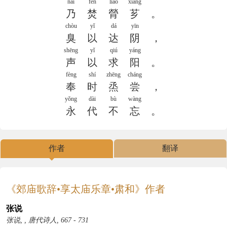
nǎi
fén
liáo
xiāng
乃
焚
膋
芗
。
chòu
yǐ
dá
yīn
臭
以
达
阴
，
shēng
yǐ
qiú
yáng
声
以
求
阳
。
fèng
shí
zhēng
cháng
奉
时
烝
尝
，
yǒng
dài
bù
wàng
永
代
不
忘
。
作者
翻译
《郊庙歌辞•享太庙乐章•肃和》作者
张说
张说, , 唐代诗人, 667 - 731