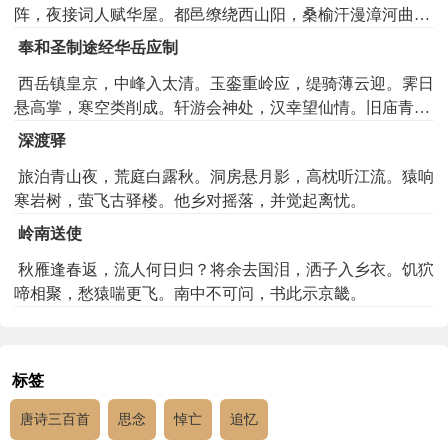
阵，夜接词人赋华屋。都邑缭绕西山阳，桑榆汗漫漳河曲。
城郭为虚人代改，但有西园明月在。邺傍高冢多贵臣，娥眉
奉和圣制途经华岳应制
𥊑睩共灰尘。试上铜台歌舞处，唯有秋风愁杀人。
西岳镇皇京，中峰入太清。玉銮重岭应，缇骑薄云迎。霁日
悬高掌，寒空类削成。轩游会神处，汉幸望仙情。旧庙青林
古，新碑绿字生。群臣愿封岱，还驾勒鸿名。
深渡驿
旅泊青山夜，荒庭白露秋。洞房悬月影，高枕听江流。猿响
寒岩树，萤飞古驿楼。他乡对摇落，并觉起离忧。
岭南送使
秋雁逢春返，流人何日归？将余去国泪，洒子入乡衣。饥狖
啼相聚，愁猿喘更飞。南中不可问，书此示京畿。
标签
唐诗三百首
思念
悼亡
追忆