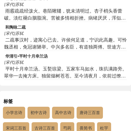
[宋代]苏轼
雨霰疏疏经泼火。巷陌鞦韆，犹未清明过。杏子梢头香蕾
破。淡红褪白胭脂涴。苦被多情相折挫。病绪厌厌，浑似年
时个。绕遍回廊还独坐。月笼云暗重门锁。
和陶咏二疏
[宋代]苏轼
二疏事汉时，迹寓心已去。许侯何足道，宁识此高趣。可怜
魏丞相，免冠谢陋举。中兴多名臣，有道独两傅。世途方毂
击，谁肯行此路。是身如委蜕，未蜕何所顾。已蜕则两忘，
华清引•平时十月幸兰汤
身后谁毁誉。所以遗子孙，买田岂先务。我尝游东海，所历
[宋代]苏轼
若有素。神交久从君，屡梦今乃悟。渊明作诗意，妙想非俗
平时十月幸兰汤。玉甃琼梁。五家车马如水，珠玑满路旁。
虑。庶几二大夫，见微而知著。
翠华一去掩方床。独留烟树苍苍。至今清夜月，依前过缭
墙。
标签
小学古诗
初中古诗
高中古诗
唐诗三百首
宋词三百首
古诗三百首
芍药
畏简书
杜宇