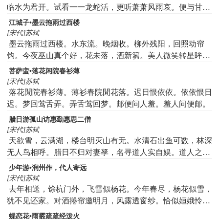
临水为君开。试看一一龙蛇活，更听萧萧风雨哀。便与甘棠
同不剪，苍髯白甲待归来。
江城子•墨云拖雨过西楼
[宋代]苏轼
墨云拖雨过西楼。水东流。晚烟收。柳外残阳，回照动帘
钩。今夜巫山真个好，花未落，酒新篘。美人微笑转星眸。
月华羞。捧金瓯。歌扇萦风，吹散一春愁。试问江南诸伴
菩萨蛮•落花闲院春衫薄
侣，谁似我，醉扬州。
[宋代]苏轼
落花閒院春衫薄。薄衫春院閒花落。迟日恨依依。依依恨日
迟。梦回莺舌弄。弄舌莺回梦。邮便问人羞。羞人问便邮。
腊日游孤山访惠勤惠思二僧
[宋代]苏轼
天欲雪，云满湖，楼台明灭山有无。水清石出鱼可数，林深
无人鸟相呼。腊日不归对妻孥，名寻道人实自娱。道人之居
在何许，宝云山前路盘纡。孤山孤绝谁肯庐，道人有道山不
少年游•润州作，代人寄远
孤。纸窗竹屋深自暖，拥褐坐睡依团蒲。天寒路远愁仆夫，
[宋代]苏轼
整驾催归及未晡。出山回望云木合，但见野鹘盘浮图。兹游
去年相送，馀杭门外，飞雪似杨花。今年春尽，杨花似雪，
淡薄欢有馀，到家恍如梦蘧蘧。作诗火急追亡逋，清景一失
犹不见还家。对酒捲帘邀明月，风露透窗纱。恰似姮娥怜双
后难摹。
燕，分明照、画梁斜。
蝶恋花•雨霰疏疏经泼火