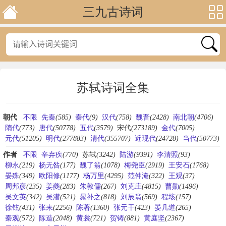
三九古诗词
苏轼诗词全集
朝代
不限
先秦
(585)
秦代
(9)
汉代
(758)
魏晋
(2428)
南北朝
(4706)
隋代
(773)
唐代
(50778)
五代
(3579)
宋代
(273189)
金代
(7005)
元代
(51205)
明代
(277883)
清代
(355707)
近现代
(24728)
当代
(50773)
作者
不限
辛弃疾
(770)
苏轼
(3242)
陆游
(9391)
李清照
(93)
柳永
(219)
杨无咎
(177)
魏了翁
(1078)
梅尧臣
(2919)
王安石
(1768)
晏殊
(349)
欧阳修
(1177)
杨万里
(4295)
范仲淹
(322)
王观
(37)
周邦彦
(235)
姜夔
(283)
朱敦儒
(267)
刘克庄
(4815)
曹勋
(1496)
吴文英
(342)
吴潜
(521)
晁补之
(818)
刘辰翁
(569)
程垓
(157)
徐铉
(431)
张耒
(2256)
陈著
(1360)
张元干
(423)
晏几道
(265)
秦观
(572)
陈造
(2048)
黄裳
(721)
贺铸
(881)
黄庭坚
(2367)