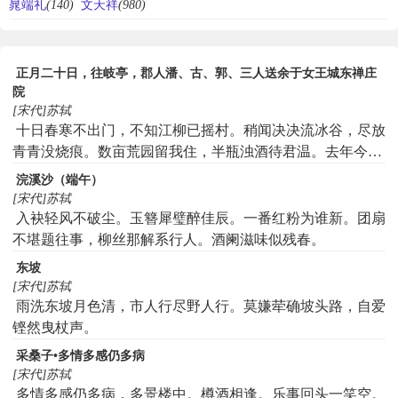
晁端礼
(140)
文天祥
(980)
正月二十日，往岐亭，郡人潘、古、郭、三人送余于女王城东禅庄
院
[宋代]苏轼
十日春寒不出门，不知江柳已摇村。稍闻决决流冰谷，尽放
青青没烧痕。数亩荒园留我住，半瓶浊酒待君温。去年今日
关山路，细雨梅花正断魂。
浣溪沙（端午）
[宋代]苏轼
入袂轻风不破尘。玉簪犀璧醉佳辰。一番红粉为谁新。团扇
不堪题往事，柳丝那解系行人。酒阑滋味似残春。
东坡
[宋代]苏轼
雨洗东坡月色清，市人行尽野人行。莫嫌荦确坡头路，自爱
铿然曳杖声。
采桑子•多情多感仍多病
[宋代]苏轼
多情多感仍多病，多景楼中。樽酒相逢。乐事回头一笑空。