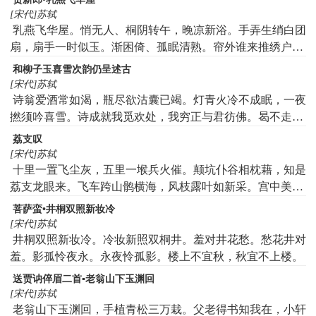
限，黄金白璧空堆床。尔来摹写亦到我，谓是先帝白发郎。
百寻轻。烦子指间风雨，置我肠中冰炭，起坐不能平。推手
[宋代]苏轼
不须览镜坐自了，明年乞身归故乡。
从归去，无泪与君倾。
乳燕飞华屋。悄无人、桐阴转午，晚凉新浴。手弄生绡白团
扇，扇手一时似玉。渐困倚、孤眠清熟。帘外谁来推绣户，
枉教人、梦断瑶台曲。又却是，风敲竹。石榴半吐红巾蹙。
和柳子玉喜雪次韵仍呈述古
待浮花、浪蕊都尽，伴君幽独。秾艳一枝细看取，芳心千重
[宋代]苏轼
似束。又恐被、秋风惊绿。若待得君来，向此花前，对酒不
诗翁爱酒常如渴，瓶尽欲沽囊已竭。灯青火冷不成眠，一夜
忍触。共粉泪，两簌簌。
撚须吟喜雪。诗成就我觅欢处，我穷正与君彷佛。曷不走投
陈孟公，有酒醉君仍饱德。琼瑶欲尽天应惜，更遣清光续残
荔支叹
月。安得佳人擢素手，笑捧玉碗两奇绝。艳歌一曲回阳春，
[宋代]苏轼
坐使高堂生暖热。
十里一置飞尘灰，五里一堠兵火催。颠坑仆谷相枕藉，知是
荔支龙眼来。飞车跨山鹘横海，风枝露叶如新采。宫中美人
一破颜，惊尘溅血流千载。永元荔支来交州，天宝岁贡取之
菩萨蛮•井桐双照新妆冷
涪。至今欲食林甫肉，无人举觞酹伯游。我愿天公怜赤子，
[宋代]苏轼
莫生尤物为疮痏。雨顺风调百谷登，民不饥寒为上瑞。君不
井桐双照新妆冷。冷妆新照双桐井。羞对井花愁。愁花井对
见武夷溪边粟粒芽，前丁后蔡相笼加。争新买宠各出意，今
羞。影孤怜夜永。永夜怜孤影。楼上不宜秋，秋宜不上楼。
年斗品充官茶。吾君所乏岂此物，致养口体何陋耶。洛阳相
送贾讷倅眉二首▪老翁山下玉渊回
君忠孝家，可怜亦进姚黄花。
[宋代]苏轼
老翁山下玉渊回，手植青松三万栽。父老得书知我在，小轩