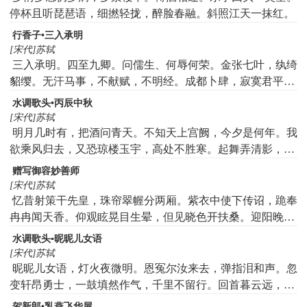
停杯且听琵琶语，细撚轻拢，醉脸春融。斜照江天一抹红。
行香子•三入承明
[宋代]苏轼
三入承明。四至九卿。问儒生、何辱何荣。金张七叶，纨绮
貂缨。无汗马事，不献赋，不明经。成都卜肆，寂寞君平。
郑子真、岩谷躬耕。寒灰炙手，人重人轻。除竺乾学，得无
水调歌头•丙辰中秋
念，得无名。
[宋代]苏轼
明月几时有，把酒问青天。不知天上宫阙，今夕是何年。我
欲乘风归去，又恐琼楼玉宇，高处不胜寒。起舞弄清影，何
似在人间。转朱阁，低绮户，照无眠。不应有恨，何事长向
赠写御容妙善师
别时圆。人有悲欢离合，月有阴晴圆缺，此事古难全。但愿
[宋代]苏轼
人长久，千里共婵娟。
忆昔射策干先皇，珠帘翠幄分两厢。紫衣中使下传诏，跪奉
冉冉闻天香。仰观眩晃目生晕，但见晓色开扶桑。迎阳晚出
步就坐，绛纱玉斧光照廊。野人不识日月角，彷佛尚记重瞳
水调歌头▪昵昵儿女语
光。三年归来真一梦，桥山松桧凄风霜。天容玉色谁敢画，
[宋代]苏轼
老师古寺昼闭房。梦中神授心有得，觉来信手笔已忘。幅巾
昵昵儿女语，灯火夜微明。恩冤尔汝来去，弹指泪和声。忽
常服俨不动，孤臣入门涕自滂。元老侑坐须眉古，虎臣立侍
变轩昂勇士，一鼓填然作气，千里不留行。回首暮云远，飞
冠剑长。平生惯写龙凤质，肯顾草间猿与獐。都人踏破铁门
絮搅青冥。众禽里，真彩凤，独不鸣。跻攀寸步千险，一落
贺新郎•乳燕飞华屋